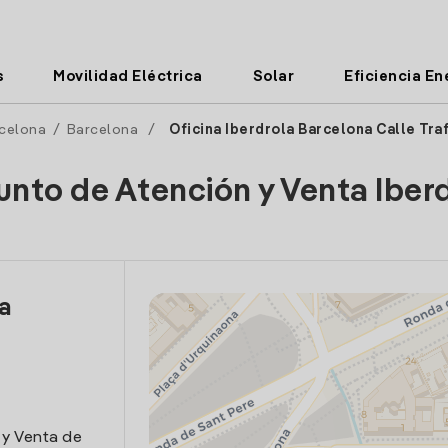
s
Movilidad Eléctrica
Solar
Eficiencia En
celona
/
Barcelona
/
Oficina Iberdrola Barcelona Calle Tra
unto de Atención y Venta Iber
la
e
 y Venta de