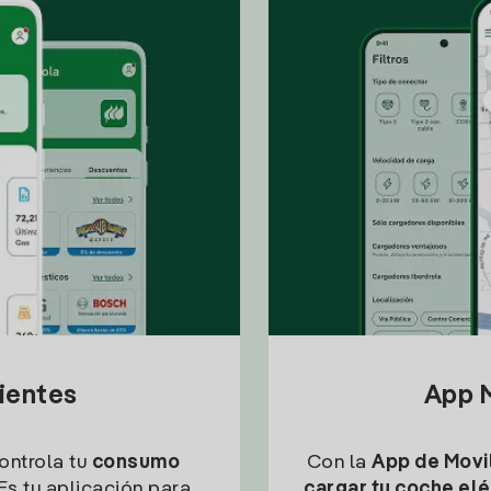
lientes
App M
controla tu
consumo
Con la
App de Movil
Es tu aplicación para
cargar tu coche elé