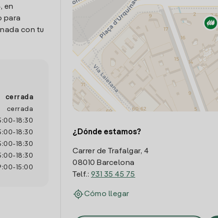
, en
o para
onada con tu
cerrada
cerrada
5:00
-
18:30
¿Dónde estamos?
5:00
-
18:30
5:00
-
18:30
Carrer de Trafalgar, 4
5:00
-
18:30
08010 Barcelona
9:00
-
15:00
Telf.:
931 35 45 75
Cómo llegar