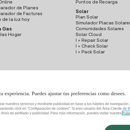
Online
Puntos de Recarga
arador de Planes
Solar
rador de Facturas
Plan Solar
o de la luz hoy
Simulador Placas Solare
Comunidades Solares
a Gas
Gas Hogar
Solar Cloud
I + Repair Solar
I + Check Solar
I + Pack Solar
Descarga la App Iberdrola Clientes
tu experiencia. Puedes ajustar tus preferencias como desees.
izar nuestros servicios y mostrarte publicidad en base a tus hábitos de navegación
iendo click en "Configuración de cookies". Si eres usuario del Área Cliente de Ib
fines de perfilado y publicidad. Para más información, puedes visitar nuestra
Polít
de privacidad
Configurar cookies
Seguridad de la información
Accesibilida