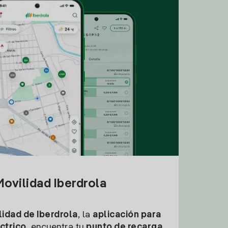
ovilidad Iberdrola
idad de Iberdrola
, la
aplicación para
ctrico
, encuentra tu
punto de recarga