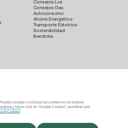
Consejos Luz
Consejos Gas
Autoconsumo
Ahorro Energético
s
Transporte Eléctrico
Sostenibilidad
Iberdrola
. Puedes aceptar o rechazar las cookies en los botones
erdrola y haces click en "Aceptar Cookies", permitirás que
ica de Cookies.
d
¿Cómo ser colaborador?
Canal de Denuncias
Iberdrola.com