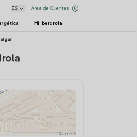
ES
Área de Clientes
ergética
Mi Iberdrola
falgar
drola