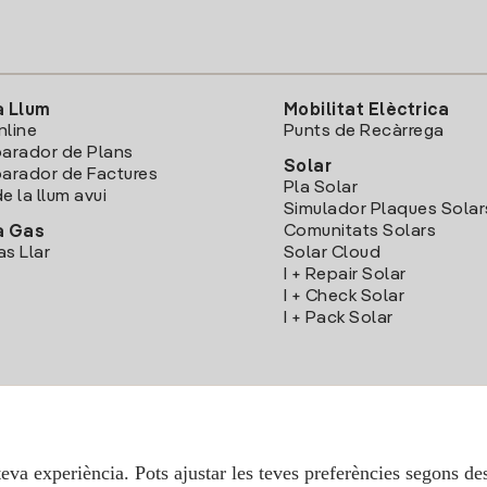
a Llum
Mobilitat Elèctrica
nline
Punts de Recàrrega
arador de Plans
Solar
rador de Factures
Pla Solar
e la llum avui
Simulador Plaques Solar
Comunitats Solars
a Gas
as Llar
Solar Cloud
I + Repair Solar
I + Check Solar
I + Pack Solar
Descarrega l'App Iberdola Clients
teva experiència. Pots ajustar les teves preferències segons des