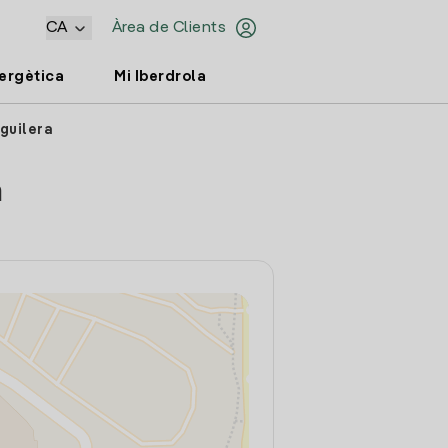
CA
Àrea de Clients
nergètica
Mi Iberdrola
guilera
a