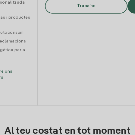
rsonalitzada
Truca'ns
gas i productes
 autoconsum
reclamacions
gètica per a
re una
ya
Al teu costat en tot moment