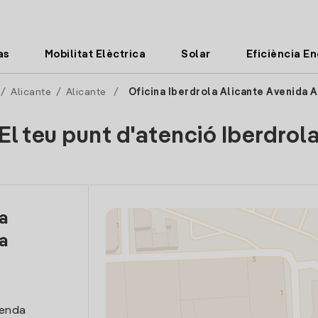
as
Mobilitat Elèctrica
Solar
Eficiència E
/
Alicante
/
Alicante
/
Oficina Iberdrola Alicante Avenida A
El teu punt d'atenció Iberdrol
la
a
venda