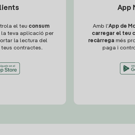
lients
App M
trola el teu
consum
Amb l'
App de Mob
 la teva aplicació per
carregar el teu 
ortar la lectura del
recàrrega
més pro
 teus contractes.
paga i contro