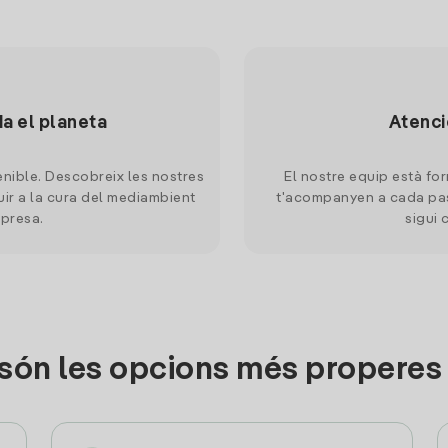
da el planeta
Atenci
nible. Descobreix les nostres
El nostre equip està for
uir a la cura del mediambient
t'acompanyen a cada pas
mpresa.
sigui 
són les opcions més properes 