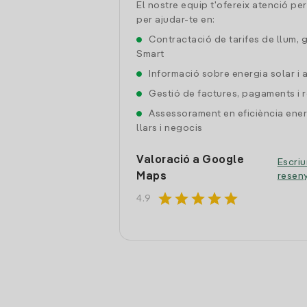
El nostre equip t'ofereix atenció pe
per ajudar-te en:
Contractació de tarifes de llum, 
Smart
Informació sobre energia solar i
Gestió de factures, pagaments i 
Assessorament en eficiència ener
llars i negocis
Valoració a Google
Escriu
Maps
resen
star
star
star
star
star
4.9