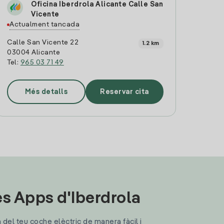
Oficina Iberdrola Alicante Calle San
Vicente
Actualment tancada
Calle San Vicente 22
1.2 km
03004 Alicante
Tel:
965 03 71 49
Més detalls
Reservar cita
les Apps d'Iberdrola
a del teu coche elèctric de manera fàcil i