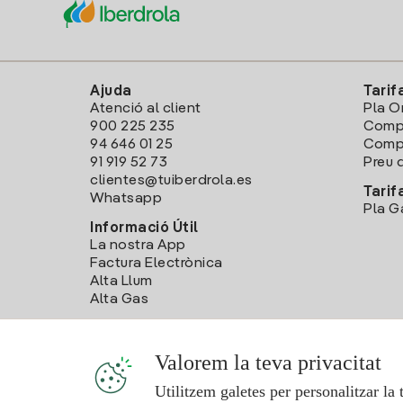
Ajuda
Tarif
Atenció al client
Pla O
900 225 235
Comp
94 646 01 25
Compa
91 919 52 73
Preu d
clientes@tuiberdrola.es
Tarif
Whatsapp
Pla G
Informació Útil
La nostra App
Factura Electrònica
Alta Llum
Alta Gas
Valorem la teva privacitat
Utilitzem galetes per personalitzar la 