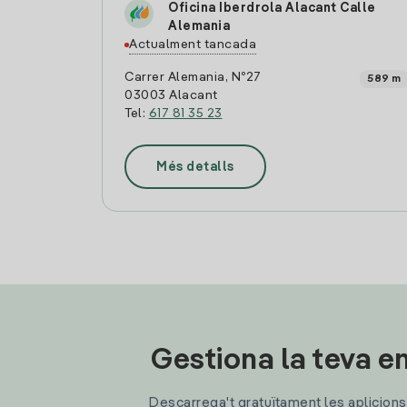
Oficina Iberdrola Alacant Calle
Alemania
Actualment tancada
Carrer Alemania, Nº27
589 m
03003 Alacant
Tel:
617 81 35 23
Més detalls
Gestiona la teva en
Descarrega't gratuïtament les aplicions d