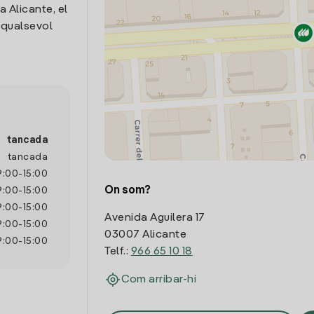
a Alicante, el
 qualsevol
tancada
tancada
9:00
-
15:00
On som?
9:00
-
15:00
9:00
-
15:00
Avenida Aguilera 17
9:00
-
15:00
03007 Alicante
9:00
-
15:00
Telf.:
966 65 10 18
Com arribar-hi