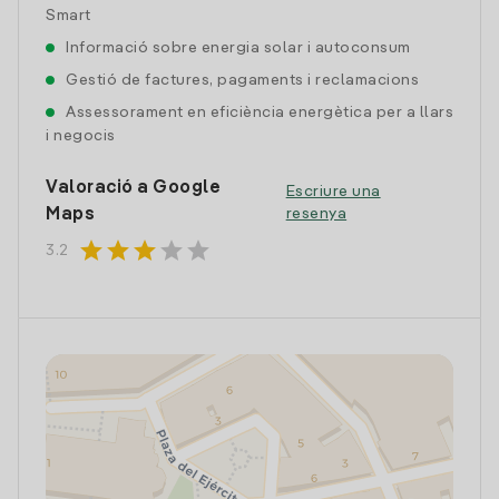
Smart
Informació sobre energia solar i autoconsum
Gestió de factures, pagaments i reclamacions
Assessorament en eficiència energètica per a llars
i negocis
Valoració a Google
Escriure una
Maps
resenya
star
star
star
star
star
3.2