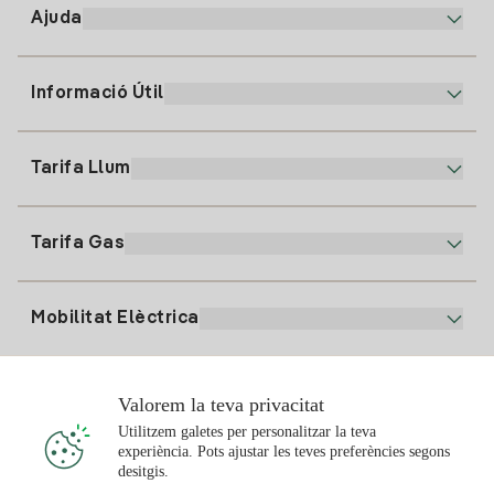
Ajuda
Informació Útil
Atenció al client
900 225 235
Tarifa Llum
La nostra App
94 646 01 25
Factura Electrònica
91 919 52 73
Tarifa Gas
Pla Online
Alta Llum
clientes@tuiberdrola.es
Comparador de Plans
Alta Gas
Mobilitat Elèctrica
Whatsapp
Pla Gas Llar
Comparador de Factures
Preu de la llum avui
Solar
Valorem la teva privacitat
Punts de Recàrrega
Utilitzem galetes per personalitzar la teva
experiència. Pots ajustar les teves preferències segons
T'interessa
desitgis.
Pla Solar