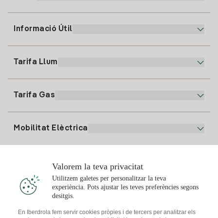
Informació Útil
Atenció al client
900 225 235
Tarifa Llum
La nostra App
94 646 01 25
Factura Electrònica
91 919 52 73
Tarifa Gas
Pla Online
Alta Llum
clientes@tuiberdrola.es
Comparador de Plans
Alta Gas
Mobilitat Elèctrica
Whatsapp
Pla Gas Llar
Comparador de Factures
Preu de la llum avui
Solar
Valorem la teva privacitat
Punts de Recàrrega
Utilitzem galetes per personalitzar la teva
experiència. Pots ajustar les teves preferències segons
T'interessa
desitgis.
Pla Solar
En Iberdrola fem servir cookies pròpies i de tercers per analitzar els