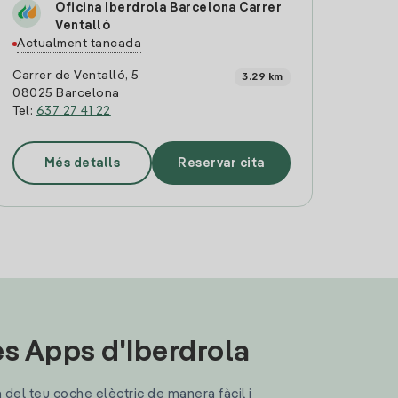
Oficina Iberdrola Barcelona Carrer
Ventalló
Actualment tancada
Carrer de Ventalló, 5
3.29 km
08025 Barcelona
Tel:
637 27 41 22
Més detalls
Reservar cita
les Apps d'Iberdrola
a del teu coche elèctric de manera fàcil i