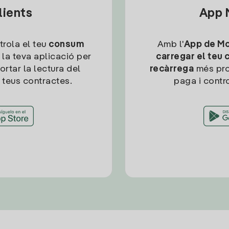
lients
App M
trola el teu
consum
Amb l'
App de Mob
 la teva aplicació per
carregar el teu 
ortar la lectura del
recàrrega
més pro
 teus contractes.
paga i contro