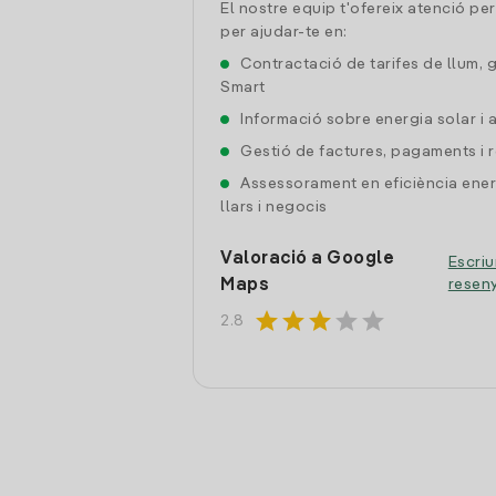
El nostre equip t'ofereix atenció pe
per ajudar-te en:
Contractació de tarifes de llum, 
Smart
Informació sobre energia solar i
Gestió de factures, pagaments i 
Assessorament en eficiència ener
llars i negocis
Valoració a Google
Escriu
Maps
resen
star
star
star
star
star
2.8