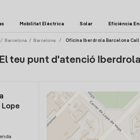
as
Mobilitat Elèctrica
Solar
Eficiència E
/
Barcelona
/
Barcelona
/
Oficina Iberdrola Barcelona Cal
El teu punt d'atenció Iberdrol
la
e Lope
venda