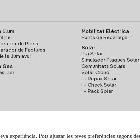
a Llum
Mobilitat Elèctrica
nline
Punts de Recàrrega
arador de Plans
Solar
rador de Factures
Pla Solar
e la llum avui
Simulador Plaques Solar
Comunitats Solars
a Gas
as Llar
Solar Cloud
I + Repair Solar
I + Check Solar
I + Pack Solar
Descarrega l'App Iberdola Clients
teva experiència. Pots ajustar les teves preferències segons des