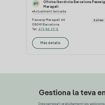
Oficina Iberdrola Barcelona Passei
Maragall
Actualment tancada
Passeig Maragall 66
2.61 km
08041 Barcelona
Tel:
675 86 23 12
Més detalls
Gestiona la teva en
Descarrega't gratuïtament les aplicions d