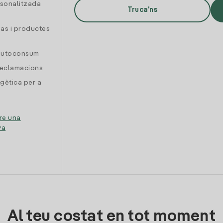
rsonalitzada
Truca'ns
gas i productes
 autoconsum
reclamacions
gètica per a
re una
ya
Al teu costat en tot moment