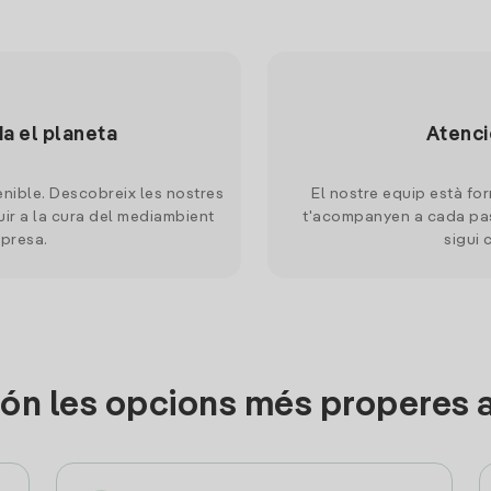
da el planeta
Atenci
nible. Descobreix les nostres
El nostre equip està for
uir a la cura del mediambient
t'acompanyen a cada pas
mpresa.
sigui 
ón les opcions més properes 