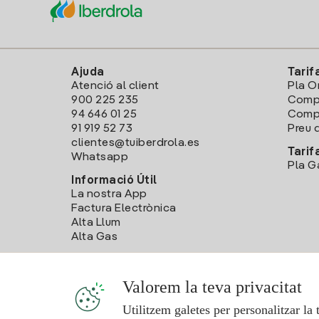
Ajuda
Tarif
Atenció al client
Pla O
900 225 235
Comp
94 646 01 25
Compa
91 919 52 73
Preu d
clientes@tuiberdrola.es
Tarif
Whatsapp
Pla G
Informació Útil
La nostra App
Factura Electrònica
Alta Llum
Alta Gas
Valorem la teva privacitat
Utilitzem galetes per personalitzar la 