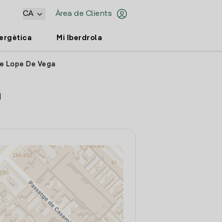
CA
Àrea de Clients
nergètica
Mi Iberdrola
le Lope De Vega
a