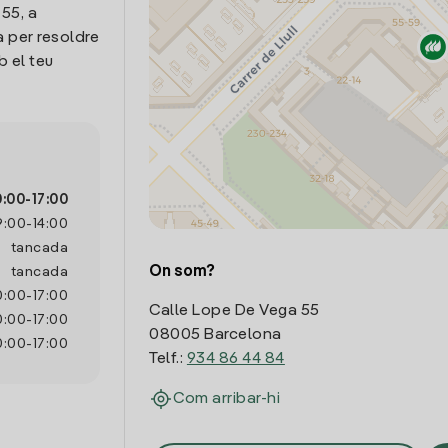
55, a
a per resoldre
 el teu
0:00
-
17:00
9:00
-
14:00
tancada
On som?
tancada
0:00
-
17:00
Calle Lope De Vega 55
0:00
-
17:00
08005 Barcelona
0:00
-
17:00
Telf.:
934 86 44 84
Com arribar-hi