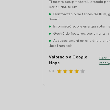
El nostre equip t'ofereix atenció pe
per ajudar-te en:
Contractació de tarifes de llum, 
Smart
Informació sobre energia solar i
Gestió de factures, pagaments i 
Assessorament en eficiència ener
llars i negocis
Valoració a Google
Escriu
Maps
resen
star
star
star
star
star
4.0