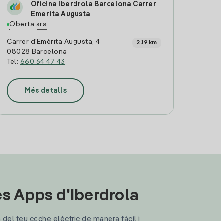
Oficina Iberdrola Barcelona Carrer
Emerita Augusta
Oberta ara
Carrer d'Emèrita Augusta, 4
2.19 km
08028 Barcelona
Tel:
660 64 47 43
Més detalls
les Apps d'Iberdrola
a del teu coche elèctric de manera fàcil i