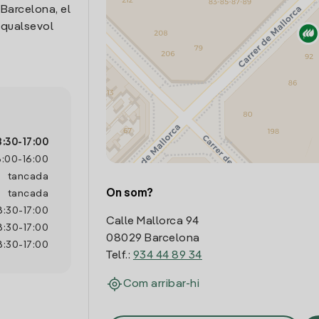
 Barcelona, el
 qualsevol
8:30
-
17:00
8:00
-
16:00
tancada
On som?
tancada
8:30
-
17:00
Calle Mallorca 94
8:30
-
17:00
08029 Barcelona
8:30
-
17:00
Telf.:
934 44 89 34
Com arribar-hi