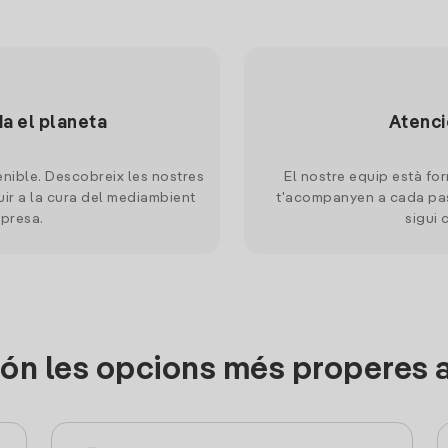
da el planeta
Atenci
nible. Descobreix les nostres
El nostre equip està for
uir a la cura del mediambient
t'acompanyen a cada pas
mpresa.
sigui 
ón les opcions més properes 