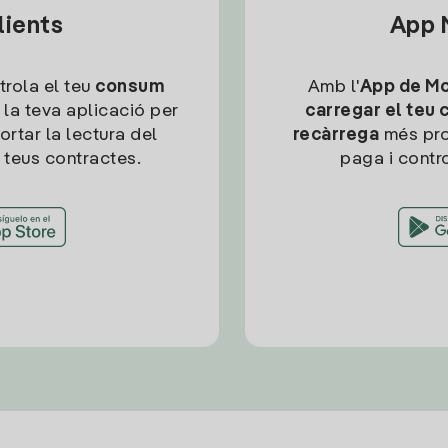
lients
App M
trola el teu
consum
Amb l'
App de Mob
 la teva aplicació per
carregar el teu 
ortar la lectura del
recàrrega
més pro
 teus contractes.
paga i contro