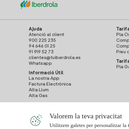
Ajuda
Tarif
Atenció al client
Pla O
900 225 235
Comp
94 646 01 25
Compa
91 919 52 73
Preu d
clientes@tuiberdrola.es
Tarif
Whatsapp
Pla G
Informació Útil
La nostra App
Factura Electrònica
Alta Llum
Alta Gas
Valorem la teva privacitat
Utilitzem galetes per personalitzar la 