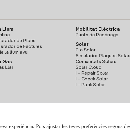
a Llum
Mobilitat Elèctrica
nline
Punts de Recàrrega
arador de Plans
Solar
rador de Factures
Pla Solar
e la llum avui
Simulador Plaques Solar
Comunitats Solars
a Gas
as Llar
Solar Cloud
I + Repair Solar
I + Check Solar
I + Pack Solar
Descarrega l'App Iberdola Clients
teva experiència. Pots ajustar les teves preferències segons des