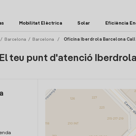
as
Mobilitat Elèctrica
Solar
Eficiència E
/
Barcelona
/
Barcelona
/
Oficina Iberdrola Barcelona Cal
El teu punt d'atenció Iberdrol
la
e
venda