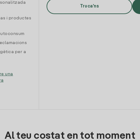
rsonalitzada
Truca'ns
gas i productes
 autoconsum
reclamacions
gètica per a
re una
ya
Al teu costat en tot moment