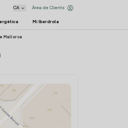
CA
Àrea de Clients
nergètica
Mi Iberdrola
le Mallorca
a