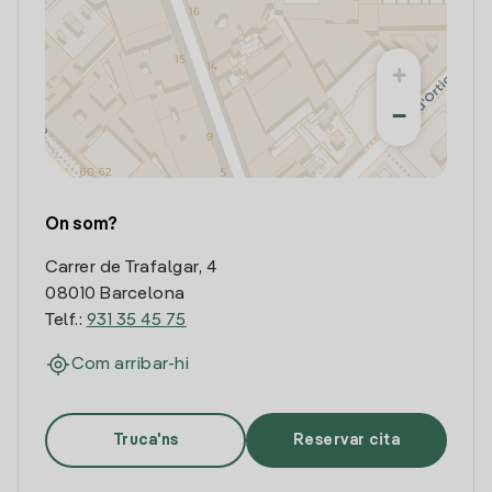
+
−
On som?
Carrer de Trafalgar, 4
08010 Barcelona
Telf.:
931 35 45 75
Com arribar-hi
Truca'ns
Reservar cita