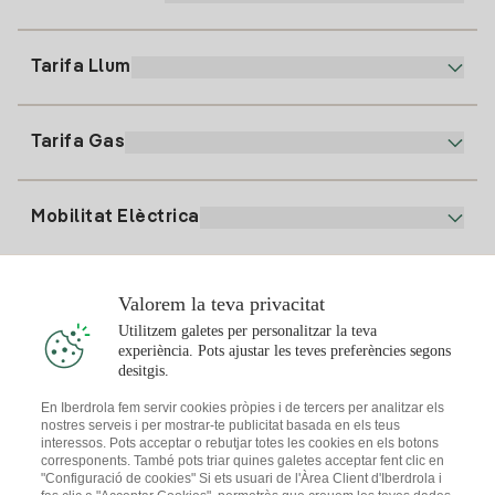
Atenció al client
900 225 235
Tarifa Llum
La nostra App
94 646 01 25
Factura Electrònica
91 919 52 73
Tarifa Gas
Pla Online
Alta Llum
clientes@tuiberdrola.es
Comparador de Plans
Alta Gas
Mobilitat Elèctrica
Whatsapp
Pla Gas Llar
Comparador de Factures
Preu de la llum avui
Solar
Valorem la teva privacitat
Punts de Recàrrega
Utilitzem galetes per personalitzar la teva
experiència. Pots ajustar les teves preferències segons
T'interessa
desitgis.
Pla Solar
En Iberdrola fem servir cookies pròpies i de tercers per analitzar els
nostres serveis i per mostrar-te publicitat basada en els teus
Simulador Plaques Solars
interessos. Pots acceptar o rebutjar totes les cookies en els botons
Consells Llum
corresponents. També pots triar quines galetes acceptar fent clic en
Descarrega l'App Iberdola Clients
Comunitats Solars
"Configuració de cookies" Si ets usuari de l'Àrea Client d'Iberdrola i