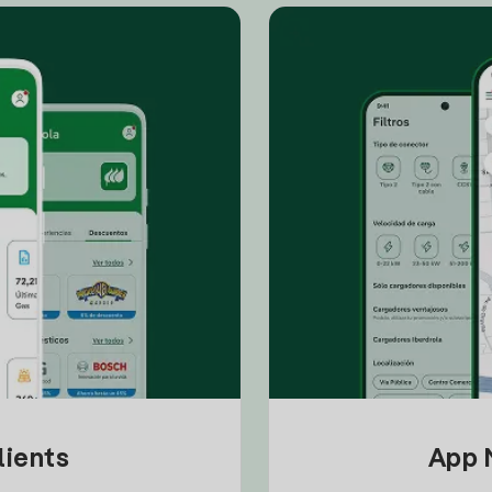
lients
App M