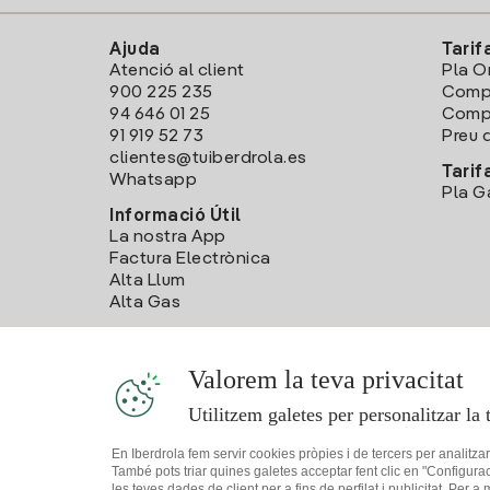
Ajuda
Tarif
Atenció al client
Pla O
900 225 235
Comp
94 646 01 25
Compa
91 919 52 73
Preu d
clientes@tuiberdrola.es
Tarif
Whatsapp
Pla G
Informació Útil
La nostra App
Factura Electrònica
Alta Llum
Alta Gas
Valorem la teva privacitat
Utilitzem galetes per personalitzar la 
En Iberdrola fem servir cookies pròpies i de tercers per analitza
També pots triar quines galetes acceptar fent clic en "Configura
les teves dades de client per a fins de perfilat i publicitat. Per a