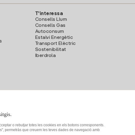
T'interessa
Consells Llum
Consells Gas
Autoconsum
Estalvi Energètic
s
Transport Elèctric
Sostenibilitat
Iberdrola
itgis.
acceptar o rebutjar totes les cookies en els botons corresponents.
ookies", permetràs que creuem les teves dades de navegació amb