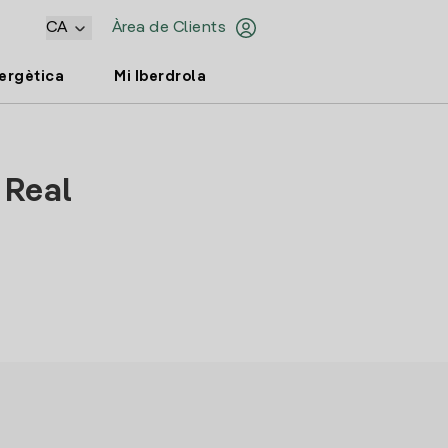
CA
Àrea de Clients
nergètica
Mi Iberdrola
 Real