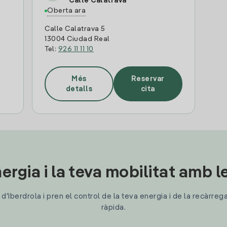
Calle Calatrava
Oberta ara
Calle Calatrava 5
13004 Ciudad Real
Tel:
926 11 11 10
Més
Reservar
detalls
cita
ergia i la teva mobilitat amb 
'Iberdrola i pren el control de la teva energia i de la recàrreg
ràpida.