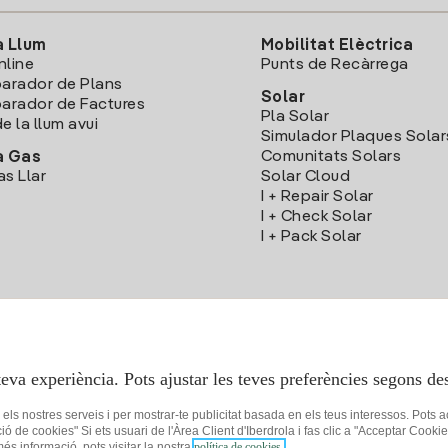
a Llum
Mobilitat Elèctrica
nline
Punts de Recàrrega
arador de Plans
Solar
rador de Factures
Pla Solar
e la llum avui
Simulador Plaques Solar
Comunitats Solars
a Gas
as Llar
Solar Cloud
I + Repair Solar
I + Check Solar
I + Pack Solar
Descarrega l'App Iberdola Clients
teva experiència. Pots ajustar les teves preferències segons des
r els nostres serveis i per mostrar-te publicitat basada en els teus interessos. Pots 
ció de cookies" Si ets usuari de l'Àrea Client d'Iberdrola i fas clic a "Acceptar C
 més informació, pots visitar la nostra
política de cookies.