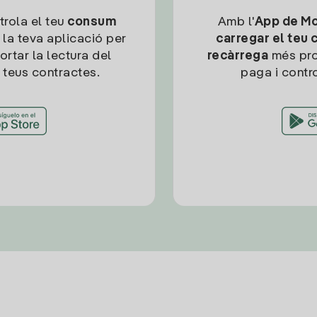
trola el teu
consum
Amb l'
App de Mob
 la teva aplicació per
carregar el teu 
ortar la lectura del
recàrrega
més pro
 teus contractes.
paga i contro