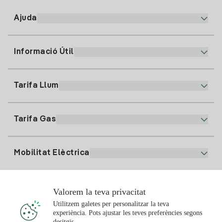
Ajuda
Informació Útil
Atenció al client
900 225 235
Tarifa Llum
La nostra App
94 646 01 25
Factura Electrònica
91 919 52 73
Tarifa Gas
Pla Online
Alta Llum
clientes@tuiberdrola.es
Comparador de Plans
Alta Gas
Mobilitat Elèctrica
Whatsapp
Pla Gas Llar
Comparador de Factures
Preu de la llum avui
Solar
Valorem la teva privacitat
Punts de Recàrrega
Utilitzem galetes per personalitzar la teva
experiència. Pots ajustar les teves preferències segons
T'interessa
desitgis.