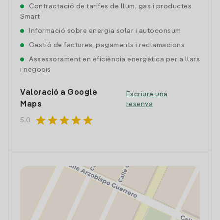
Contractació de tarifes de llum, gas i productes
Smart
Informació sobre energia solar i autoconsum
Gestió de factures, pagaments i reclamacions
Assessorament en eficiència energètica per a llars
i negocis
Valoració a Google
Escriure una
Maps
resenya
star
star
star
star
star
5.0