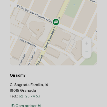
+
−
On som?
C. Sagrada Familia, 16
18015 Granada
Telf.:
621 25 74 53
Com arribar-hi