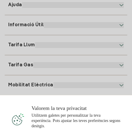
Ajuda
Informació Útil
Atenció al client
900 225 235
Tarifa Llum
La nostra App
94 646 01 25
Factura Electrònica
91 919 52 73
Tarifa Gas
Pla Online
Alta Llum
clientes@tuiberdrola.es
Comparador de Plans
Alta Gas
Mobilitat Elèctrica
Whatsapp
Pla Gas Llar
Comparador de Factures
Preu de la llum avui
Solar
Valorem la teva privacitat
Punts de Recàrrega
Utilitzem galetes per personalitzar la teva
experiència. Pots ajustar les teves preferències segons
T'interessa
desitgis.
Pla Solar