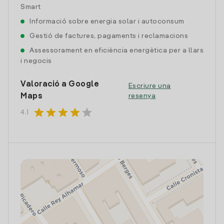
Smart
Informació sobre energia solar i autoconsum
Gestió de factures, pagaments i reclamacions
Assessorament en eficiència energètica per a llars
i negocis
Valoració a Google
Escriure una
Maps
resenya
star
star
star
star
star
4.1