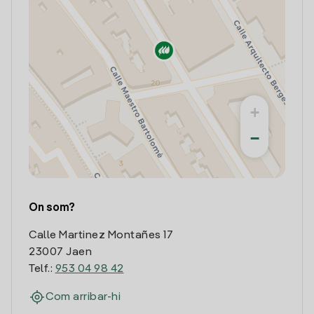
+
−
On som?
Calle Martinez Montañes 17
23007 Jaen
Telf.:
953 04 98 42
Com arribar-hi