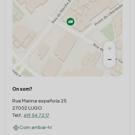
+
−
On som?
Rua Marina española 25
27002 LUGO
Telf.:
619 54 72 17
Com arribar-hi