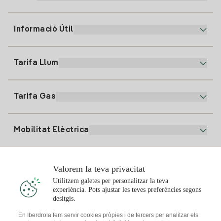
Informació Útil
Atenció al client
900 225 235
Tarifa Llum
La nostra App
94 646 01 25
Factura Electrònica
91 919 52 73
Tarifa Gas
Pla Online
Alta Llum
clientes@tuiberdrola.es
Comparador de Plans
Alta Gas
Mobilitat Elèctrica
Whatsapp
Pla Gas Llar
Comparador de Factures
Preu de la llum avui
Solar
Valorem la teva privacitat
Punts de Recàrrega
Utilitzem galetes per personalitzar la teva
experiència. Pots ajustar les teves preferències segons
T'interessa
desitgis.
Pla Solar
En Iberdrola fem servir cookies pròpies i de tercers per analitzar els