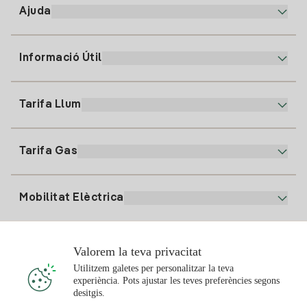
Ajuda
Informació Útil
Atenció al client
900 225 235
Tarifa Llum
La nostra App
94 646 01 25
Factura Electrònica
91 919 52 73
Tarifa Gas
Pla Online
Alta Llum
clientes@tuiberdrola.es
Comparador de Plans
Alta Gas
Mobilitat Elèctrica
Whatsapp
Pla Gas Llar
Comparador de Factures
Preu de la llum avui
Solar
Valorem la teva privacitat
Punts de Recàrrega
Utilitzem galetes per personalitzar la teva
experiència. Pots ajustar les teves preferències segons
T'interessa
desitgis.
Pla Solar