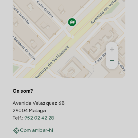
+
−
On som?
Avenida Velazquez 68
29004 Malaga
Telf.:
952 02 42 28
Com arribar-hi