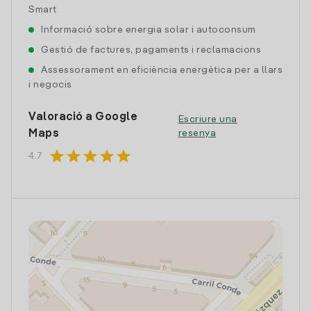
Smart
Informació sobre energia solar i autoconsum
Gestió de factures, pagaments i reclamacions
Assessorament en eficiència energètica per a llars
i negocis
Valoració a Google
Escriure una
Maps
resenya
star
star
star
star
star
4.7