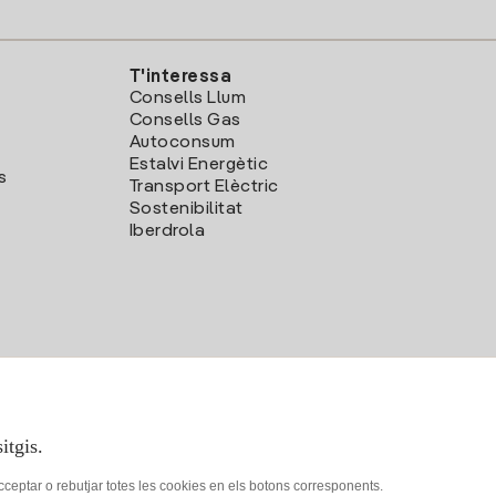
T'interessa
Consells Llum
Consells Gas
Autoconsum
Estalvi Energètic
s
Transport Elèctric
Sostenibilitat
Iberdrola
itgis.
acceptar o rebutjar totes les cookies en els botons corresponents.