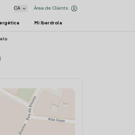
CA
Àrea de Clients
nergètica
Mi Iberdrola
delo
a