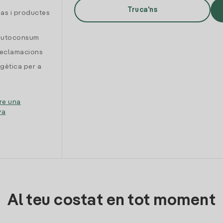
Truca'ns
gas i productes
 autoconsum
reclamacions
gètica per a
re una
ya
Al teu costat en tot moment