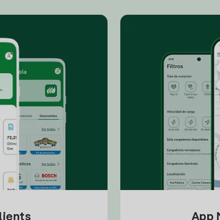
lients
App M