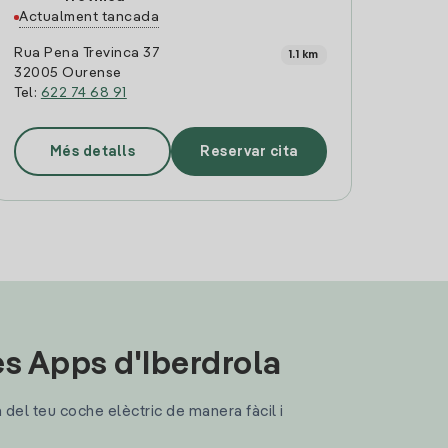
Actualment tancada
Rua Pena Trevinca 37
1.1 km
32005 Ourense
Tel:
622 74 68 91
Més detalls
Reservar cita
les Apps d'Iberdrola
a del teu coche elèctric de manera fàcil i