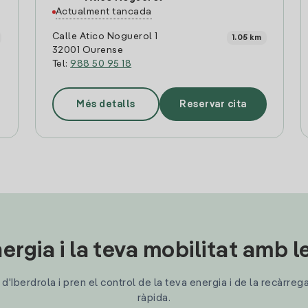
Actualment tancada
Calle Atico Noguerol 1
1.05 km
32001 Ourense
Tel:
988 50 95 18
Més detalls
Reservar cita
ergia i la teva mobilitat amb 
'Iberdrola i pren el control de la teva energia i de la recàrreg
ràpida.