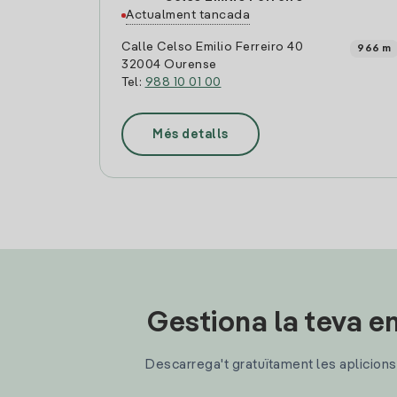
Actualment tancada
Calle Celso Emilio Ferreiro 40
966 m
32004 Ourense
Tel:
988 10 01 00
Més detalls
Gestiona la teva en
Descarrega't gratuïtament les aplicions d