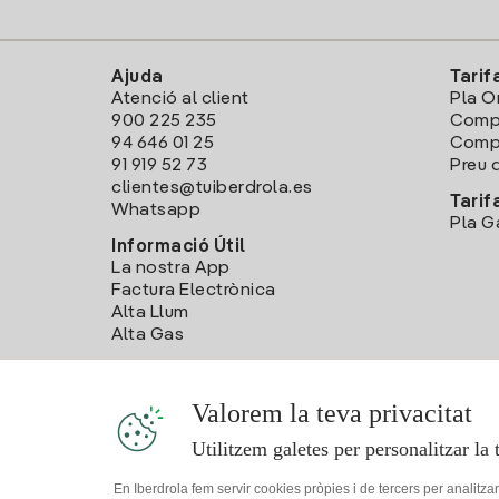
Ajuda
Tarif
Atenció al client
Pla O
900 225 235
Comp
94 646 01 25
Compa
91 919 52 73
Preu d
clientes@tuiberdrola.es
Tarif
Whatsapp
Pla G
Informació Útil
La nostra App
Factura Electrònica
Alta Llum
Alta Gas
Valorem la teva privacitat
Utilitzem galetes per personalitzar la 
En Iberdrola fem servir cookies pròpies i de tercers per analitza