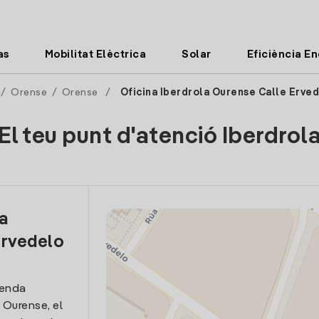
as
Mobilitat Elèctrica
Solar
Eficiència E
/
Orense
/
Orense
/
Oficina Iberdrola Ourense Calle Erve
El teu punt d'atenció Iberdrol
la
Ervedelo
venda
a Ourense, el