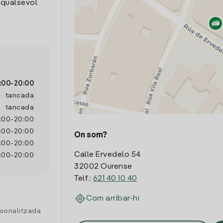
 qualsevol
:00
-
20:00
tancada
tancada
:00
-
20:00
:00
-
20:00
On som?
:00
-
20:00
Calle Ervedelo 54
:00
-
20:00
32002 Ourense
Telf.:
621 40 10 40
Com arribar-hi
rsonalitzada