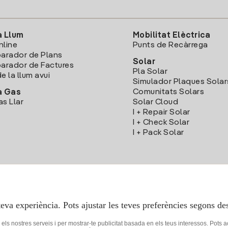
a Llum
Mobilitat Elèctrica
nline
Punts de Recàrrega
arador de Plans
Solar
rador de Factures
Pla Solar
e la llum avui
Simulador Plaques Solar
Comunitats Solars
a Gas
as Llar
Solar Cloud
I + Repair Solar
I + Check Solar
I + Pack Solar
Descarrega l'App Iberdola Clients
teva experiència. Pots ajustar les teves preferències segons des
r els nostres serveis i per mostrar-te publicitat basada en els teus interessos. Pots 