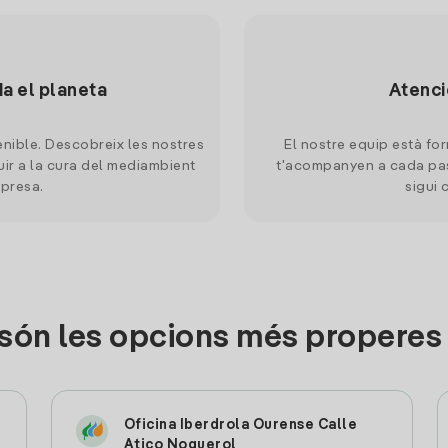
da el planeta
Atenci
nible. Descobreix les nostres
El nostre equip està for
uir a la cura del mediambient
t'acompanyen a cada pas
mpresa.
sigui 
són les opcions més properes
Oficina Iberdrola Ourense Calle
Atico Noguerol