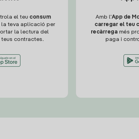
trola el teu
consum
Amb l'
App de Mob
 la teva aplicació per
carregar el teu 
ortar la lectura del
recàrrega
més pro
 teus contractes.
paga i contro