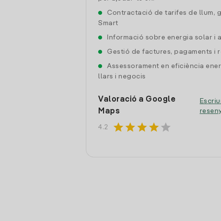
Contractació de tarifes de llum, 
Smart
Informació sobre energia solar i
Gestió de factures, pagaments i 
Assessorament en eficiència ener
llars i negocis
Valoració a Google
Escriu
Maps
resen
star
star
star
star
star
4.2