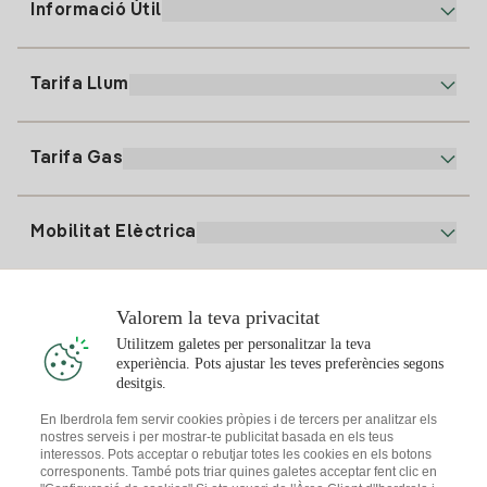
Informació Útil
Atenció al client
900 225 235
Tarifa Llum
La nostra App
94 646 01 25
Factura Electrònica
91 919 52 73
Tarifa Gas
Pla Online
Alta Llum
clientes@tuiberdrola.es
Comparador de Plans
Alta Gas
Mobilitat Elèctrica
Whatsapp
Pla Gas Llar
Comparador de Factures
Preu de la llum avui
Solar
Valorem la teva privacitat
Punts de Recàrrega
Utilitzem galetes per personalitzar la teva
experiència. Pots ajustar les teves preferències segons
T'interessa
desitgis.
Pla Solar
En Iberdrola fem servir cookies pròpies i de tercers per analitzar els
nostres serveis i per mostrar-te publicitat basada en els teus
Simulador Plaques Solars
interessos. Pots acceptar o rebutjar totes les cookies en els botons
Consells Llum
corresponents. També pots triar quines galetes acceptar fent clic en
Descarrega l'App Iberdola Clients
Comunitats Solars