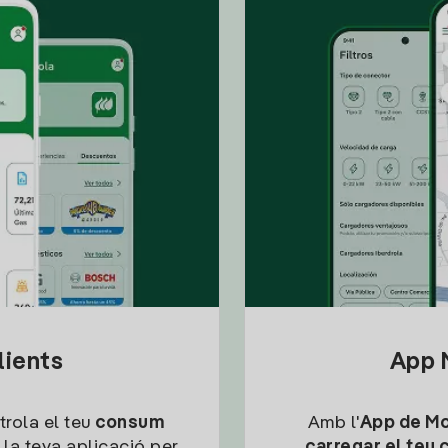
lients
App M
trola el teu
consum
Amb l'
App de Mob
 la teva aplicació per
carregar el teu 