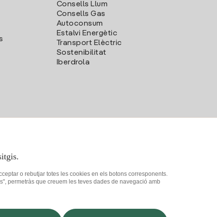
Consells Llum
Consells Gas
Autoconsum
Estalvi Energètic
s
Transport Elèctric
Sostenibilitat
Iberdrola
itgis.
acceptar o rebutjar totes les cookies en els botons corresponents.
ookies", permetràs que creuem les teves dades de navegació amb
at
Com ser col·laborador?
Canal de Denúncies
Iberdrola.com