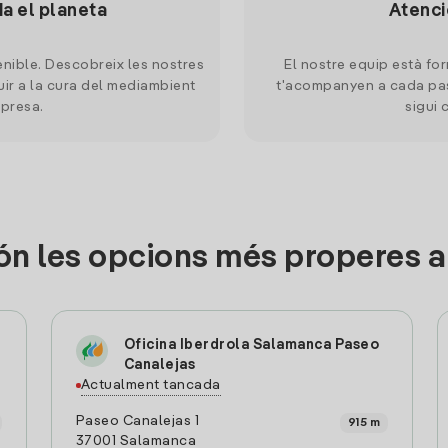
da el planeta
Atenci
nible. Descobreix les nostres
El nostre equip està for
uir a la cura del mediambient
t'acompanyen a cada pas
mpresa.
sigui 
ón les opcions més properes 
Oficina Iberdrola Salamanca Paseo
Canalejas
Actualment tancada
Paseo Canalejas 1
915 m
37001 Salamanca