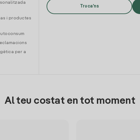
rsonalitzada
Truca'ns
gas i productes
 autoconsum
reclamacions
gètica per a
Al teu costat en tot moment