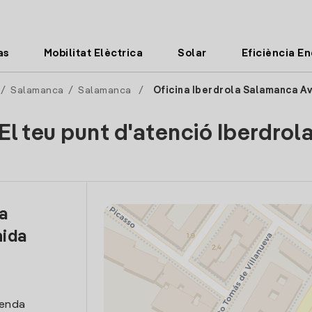
as
Mobilitat Elèctrica
Solar
Eficiència E
/
Salamanca
/
Salamanca
/
Oficina Iberdrola Salamanca A
El teu punt d'atenció Iberdrol
la
ida
venda