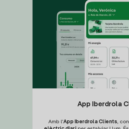
App Iberdrola C
Amb l'
App Iberdrola Clients
, con
elèctric diari
per estalviar Llum. És