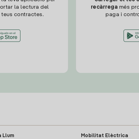
ortar la lectura del
recàrrega
més pro
 teus contractes.
paga i contro
a Llum
Mobilitat Elèctrica