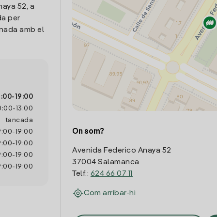
naya 52, a
da per
onada amb el
:00
-
19:00
0:00
-
13:00
tancada
On som?
9:00
-
19:00
9:00
-
19:00
Avenida Federico Anaya 52
9:00
-
19:00
37004 Salamanca
9:00
-
19:00
Telf.:
624 66 07 11
Com arribar-hi