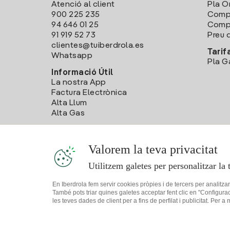
Atenció al client
Pla O
900 225 235
Comp
94 646 01 25
Compa
91 919 52 73
Preu d
clientes@tuiberdrola.es
Tarif
Whatsapp
Pla G
Informació Útil
La nostra App
Factura Electrònica
Alta Llum
Alta Gas
Valorem la teva privacitat
Utilitzem galetes per personalitzar la 
En Iberdrola fem servir cookies pròpies i de tercers per analitza
També pots triar quines galetes acceptar fent clic en "Configura
les teves dades de client per a fins de perfilat i publicitat. Per a
Mapa web
Informació legal i Política de cookies
Política de