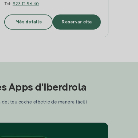
Tel:
923 12 56 40
Més detalls
Reservar cita
les Apps d'Iberdrola
a del teu coche elèctric de manera fàcil i