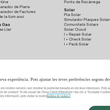
nline
Punts de Recàrrega
arador de Plans
Solar
rador de Factures
Pla Solar
e la llum avui
Simulador Plaques Solar
Comunitats Solars
a Gas
as Llar
Solar Cloud
I + Repair Solar
I + Check Solar
I + Pack Solar
Descarrega l'App Iberdola Clients
teva experiència. Pots ajustar les teves preferències segons des
r els nostres serveis i per mostrar-te publicitat basada en els teus interessos. Pots 
ció de cookies" Si ets usuari de l'Àrea Client d'Iberdrola i fas clic a "Acceptar C
 més informació, pots visitar la nostra
política de cookies.
 privacitat
Configuració de cookies
Seguretat de la informació
Accessibilit