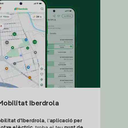
obilitat Iberdrola
ilitat d'Iberdrola
, l'
aplicació per
cotxe elèctric
, troba el teu
punt de