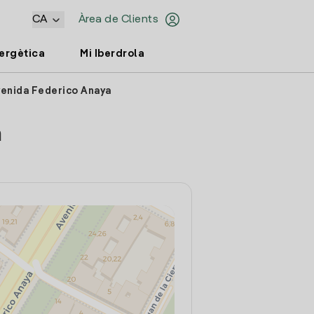
CA
Àrea de Clients
nergètica
Mi Iberdrola
venida Federico Anaya
a