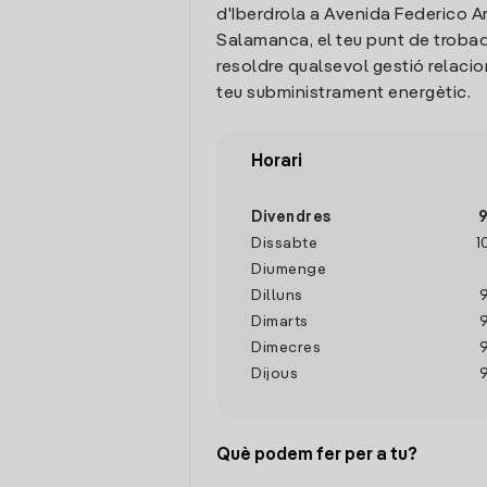
d'Iberdrola a Avenida Federico A
Salamanca, el teu punt de troba
resoldre qualsevol gestió relaci
teu subministrament energètic.
Horari
Divendres
9
Dissabte
1
Diumenge
Dilluns
Dimarts
Dimecres
Dijous
Què podem fer per a tu?