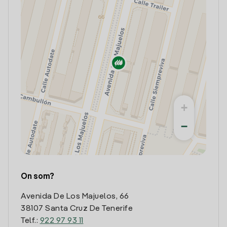
+
−
On som?
Avenida De Los Majuelos, 66
38107 Santa Cruz De Tenerife
Telf.:
922 97 93 11