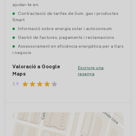
ajudar-te en:
Contractació de tarifes de llum, gas i productes
Smart
Informació sobre energia solar i autoconsum
Gestió de factures, pagaments i reclamacions
Assessorament en eficiència energètica per a llars
i negocis
Valoració a Google
Escriure una
Maps
resenya
star
star
star
star
star
3.9