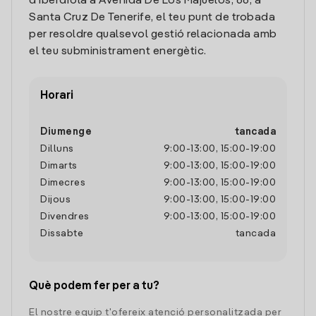
d'Iberdrola a Avenida De Los Majuelos, 66, a
Santa Cruz De Tenerife, el teu punt de trobada
per resoldre qualsevol gestió relacionada amb
el teu subministrament energètic.
Horari
Diumenge
tancada
Dilluns
9:00
-
13:00
,
15:00
-
19:00
Dimarts
9:00
-
13:00
,
15:00
-
19:00
Dimecres
9:00
-
13:00
,
15:00
-
19:00
Dijous
9:00
-
13:00
,
15:00
-
19:00
Divendres
9:00
-
13:00
,
15:00
-
19:00
Dissabte
tancada
Què podem fer per a tu?
El nostre equip t'ofereix atenció personalitzada per