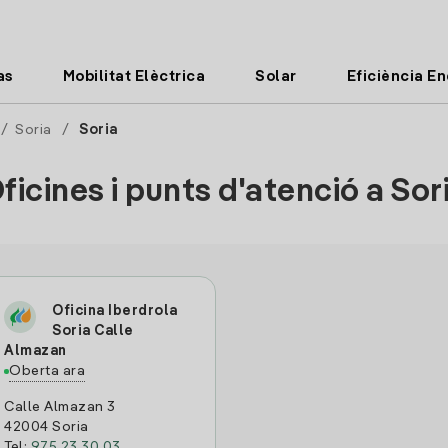
as
Mobilitat Elèctrica
Solar
Eficiència E
/
Soria
/
Soria
ficines i punts d'atenció a Sor
Oficina Iberdrola
Soria Calle
Almazan
Oberta ara
Calle Almazan 3
42004 Soria
Tel:
975 23 30 03