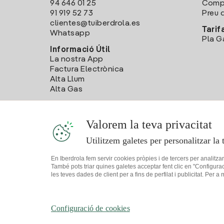
94 646 01 25
Compa
91 919 52 73
Preu d
clientes@tuiberdrola.es
Tarif
Whatsapp
Pla G
Informació Útil
La nostra App
Factura Electrònica
Alta Llum
Alta Gas
Valorem la teva privacitat
Utilitzem galetes per personalitzar la 
En Iberdrola fem servir cookies pròpies i de tercers per analitza
També pots triar quines galetes acceptar fent clic en "Configura
les teves dades de client per a fins de perfilat i publicitat. Per a
Mapa web
Informació legal i Política de cookies
Política de
Configuració de cookies