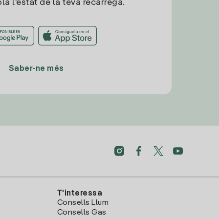
la l'estat de la teva recàrrega.
Saber-ne més
T'interessa
Consells Llum
Consells Gas