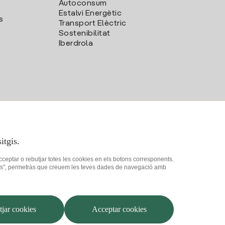
Autoconsum
Estalvi Energètic
s
Transport Elèctric
Sostenibilitat
Iberdrola
itgis.
acceptar o rebutjar totes les cookies en els botons corresponents.
ookies", permetràs que creuem les teves dades de navegació amb
at
Com ser col·laborador?
Canal de Denúncies
Iberdrola.com
jar cookies
Acceptar cookies