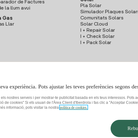
Solar
rador de Factures
Pla Solar
e la llum avui
Simulador Plaques Solar
Comunitats Solars
a Gas
as Llar
Solar Cloud
I + Repair Solar
I + Check Solar
I + Pack Solar
Descarrega l'App Iberdola Clients
teva experiència. Pots ajustar les teves preferències segons des
r els nostres serveis i per mostrar-te publicitat basada en els teus interessos. Pots 
ció de cookies" Si ets usuari de l'Àrea Client d'Iberdrola i fas clic a "Acceptar C
 més informació, pots visitar la nostra
política de cookies.
 privacitat
Configuració de cookies
Seguretat de la informació
Accessibilit
Rebut
© 2026 Iberdrola Clientes S.A.U.