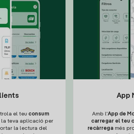
lients
App M
trola el teu
consum
Amb l'
App de Mob
 la teva aplicació per
carregar el teu 
ortar la lectura del
recàrrega
més pro