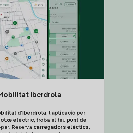
obilitat Iberdrola
ilitat d'Iberdrola
, l'
aplicació per
cotxe elèctric
, troba el teu
punt de
per. Reserva
carregadors elèctics
,