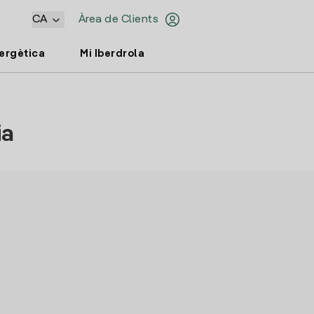
CA
Àrea de Clients
nergètica
Mi Iberdrola
ia