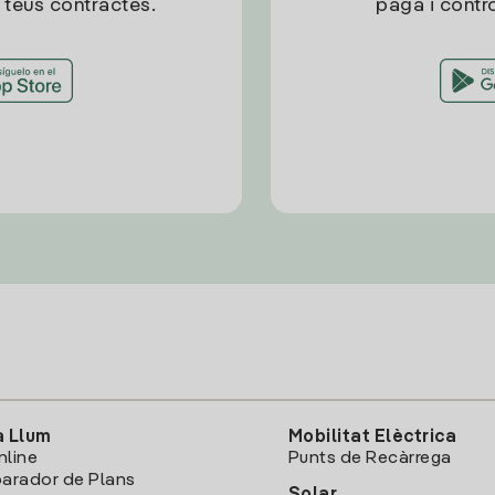
 teus contractes.
paga i contro
a Llum
Mobilitat Elèctrica
nline
Punts de Recàrrega
arador de Plans