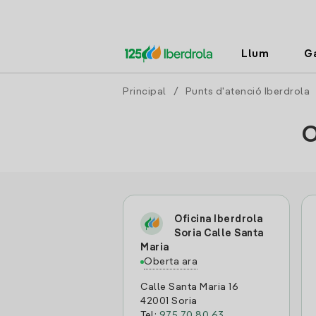
Llum
G
Principal
/
Punts d'atenció Iberdrola
O
Oficina Iberdrola
Soria Calle Santa
Maria
Oberta ara
Calle Santa Maria 16
42001 Soria
Tel:
975 70 80 63