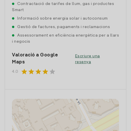
Contractació de tarifes de llum, gas i productes
Smart
Informació sobre energia solar i autoconsum
Gestió de factures, pagaments i reclamacions
Assessorament en eficiència energètica per a llars
i negocis
Valoració a Google
Escriure una
Maps
resenya
star
star
star
star
star
4.0