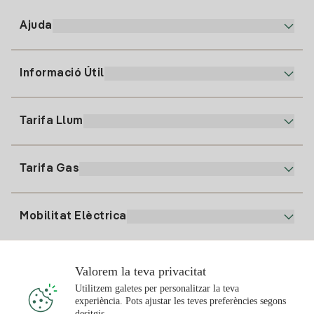
Ajuda
Informació Útil
Atenció al client
900 225 235
Tarifa Llum
La nostra App
94 646 01 25
Factura Electrònica
91 919 52 73
Tarifa Gas
Pla Online
Alta Llum
clientes@tuiberdrola.es
Comparador de Plans
Alta Gas
Mobilitat Elèctrica
Whatsapp
Pla Gas Llar
Comparador de Factures
Preu de la llum avui
Solar
Valorem la teva privacitat
Punts de Recàrrega
Utilitzem galetes per personalitzar la teva
experiència. Pots ajustar les teves preferències segons
T'interessa
desitgis.