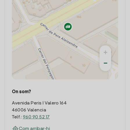
+
−
On som?
Avenida Peris I Valero 164
46006 Valencia
Telf.:
960 90 52 17
Com arribar-hi