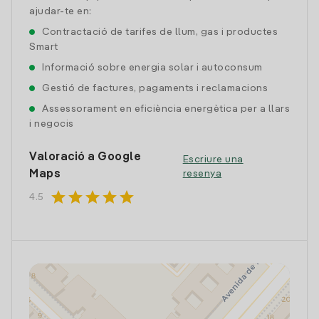
ajudar-te en:
Contractació de tarifes de llum, gas i productes
Smart
Informació sobre energia solar i autoconsum
Gestió de factures, pagaments i reclamacions
Assessorament en eficiència energètica per a llars
i negocis
Valoració a Google
Escriure una
Maps
resenya
star
star
star
star
star
4.5