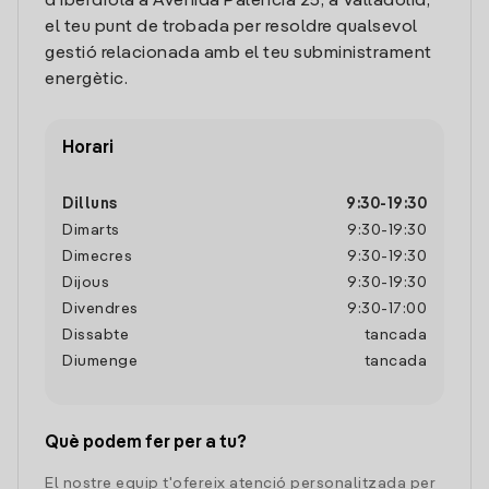
d'Iberdrola a Avenida Palencia 25, a Valladolid,
el teu punt de trobada per resoldre qualsevol
gestió relacionada amb el teu subministrament
energètic.
Horari
Dilluns
9:30
-
19:30
Dimarts
9:30
-
19:30
Dimecres
9:30
-
19:30
Dijous
9:30
-
19:30
Divendres
9:30
-
17:00
Dissabte
tancada
Diumenge
tancada
Què podem fer per a tu?
El nostre equip t'ofereix atenció personalitzada per