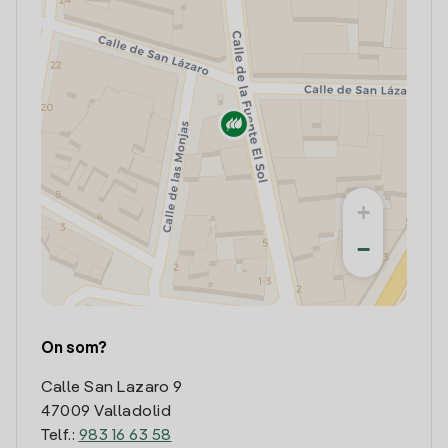
+
−
On som?
Calle San Lazaro 9
47009 Valladolid
Telf.:
983 16 63 58