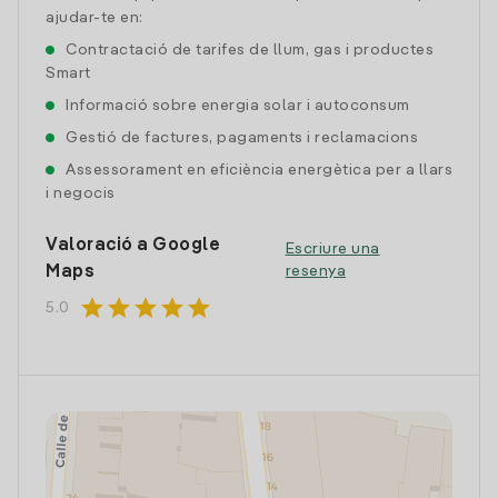
ajudar-te en:
Contractació de tarifes de llum, gas i productes
Smart
Informació sobre energia solar i autoconsum
Gestió de factures, pagaments i reclamacions
Assessorament en eficiència energètica per a llars
i negocis
Valoració a Google
Escriure una
Maps
resenya
star
star
star
star
star
5.0