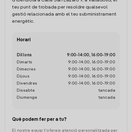
d'Iberdrola a Calle San Lazaro 9, a Valladolid, el
teu punt de trobada per resoldre qualsevol
gestió relacionada amb el teu subministrament
energètic.
Horari
Dilluns
9:00
-
14:00
,
16:00
-
19:00
Dimarts
9:00
-
14:00
,
16:00
-
19:00
Dimecres
9:00
-
14:00
,
16:00
-
19:00
Dijous
9:00
-
14:00
,
16:00
-
19:00
Divendres
9:00
-
14:00
,
16:00
-
19:00
Dissabte
tancada
Diumenge
tancada
Què podem fer per a tu?
El nostre equip t'ofereix atenció personalitzada per