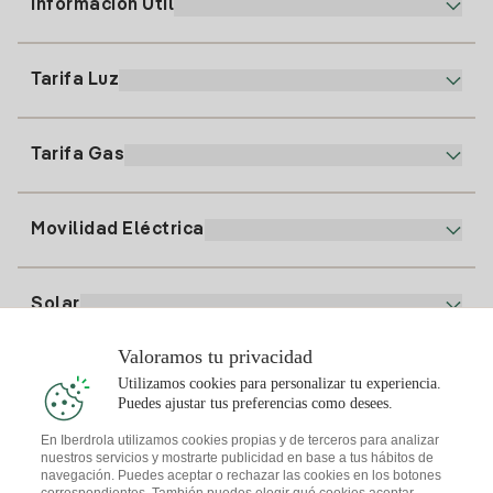
Información Útil
Atención al cliente
900 225 235
Tarifa Luz
Nuestra App
94 646 01 25
Factura Electrónica
91 919 52 73
Tarifa Gas
Plan Online
Alta Luz
clientes@tuiberdrola.es
Comparador de Planes
Alta Gas
Movilidad Eléctrica
Whatsapp
Plan Gas Hogar
Comparador de Facturas
Precio de la luz hoy
Solar
Puntos de Recarga
Valoramos tu privacidad
Te interesa
Utilizamos cookies para personalizar tu experiencia.
Plan Solar
Puedes ajustar tus preferencias como desees.
Simulador Placas Solares
En Iberdrola utilizamos cookies propias y de terceros para analizar
nuestros servicios y mostrarte publicidad en base a tus hábitos de
Consejos Luz
Descarga la App Iberdrola Clientes
navegación. Puedes aceptar o rechazar las cookies en los botones
Comunidades Solares