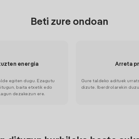
Beti zure ondoan
tuzten energia
Arreta p
alde egiten dugu. Ezagutu
Gure taldeko adituek urrat
itugun, baita etxetik edo
dizute. Iberdrolarekin duzu
 lagun dezakezun ere.