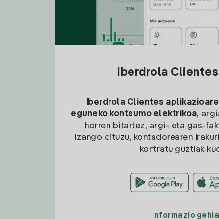
Iberdrola Cliente
Iberdrola Clientes aplikazioare
eguneko kontsumo elektrikoa
, arg
horren bitartez, argi- eta gas-fa
izango dituzu, kontadorearen irakurk
kontratu guztiak ku
Informazio gehi