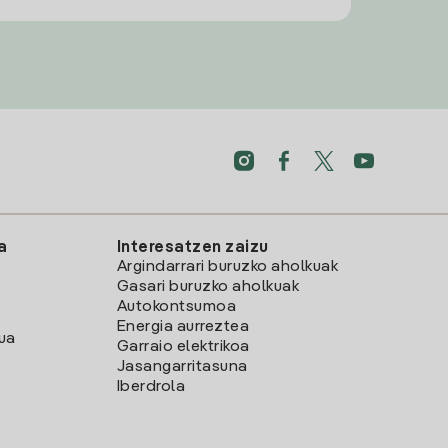
a
Interesatzen zaizu
Argindarrari buruzko aholkuak
Gasari buruzko aholkuak
Autokontsumoa
Energia aurreztea
lua
Garraio elektrikoa
Jasangarritasuna
Iberdrola