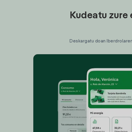
Kudeatu zure 
Deskargatu doan Iberdrolaren a