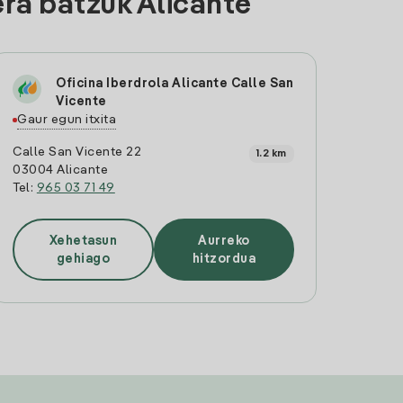
ra batzuk Alicante
Oficina Iberdrola Alicante Calle San
Vicente
Gaur egun itxita
Calle San Vicente 22
1.2 km
03004 Alicante
Tel:
965 03 71 49
Xehetasun
Aurreko
gehiago
hitzordua