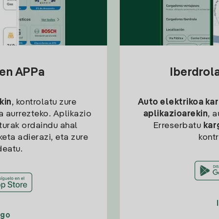
sen APPa
Iberdrol
kin
, kontrolatu zure
Auto elektrikoa ka
ia aurrezteko. Aplikazio
aplikazioarekin
, 
kturak ordaindu ahal
Erreserbatu
kar
eta adierazi, eta zure
kont
deatu.
ago