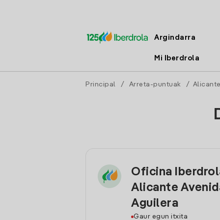
Argindarra
Mi Iberdrola
Principal
/
Arreta-puntuak
/
Alicant
Oficina Iberdro
Alicante Avenid
Aguilera
Gaur egun itxita