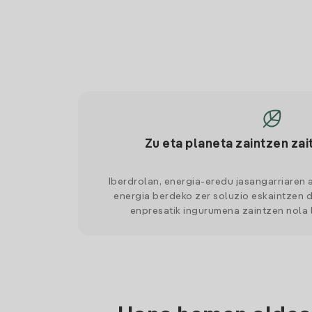
Zu eta planeta zaintzen zai
Iberdrolan, energia-eredu jasangarriaren 
energia berdeko zer soluzio eskaintzen d
enpresatik ingurumena zaintzen nola