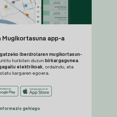
a Mugikortasuna app-a
rgatzeko
Iberdrolaren mugikortasun-
aurkitu hurbilen duzun
birkargagunea
.
gagailu elektrikoak
, ordaindu, eta
rolatu kargaren egoera.
Informazio gehiago