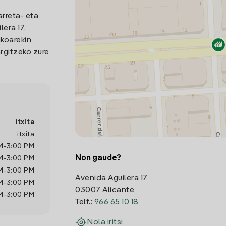
arreta- eta
era 17,
ikoarekin
rgitzeko zure
itxita
itxita
M
-
3:00 PM
Non gaude?
M
-
3:00 PM
M
-
3:00 PM
Avenida Aguilera 17
M
-
3:00 PM
03007 Alicante
M
-
3:00 PM
Telf.:
966 65 10 18
Nola iritsi