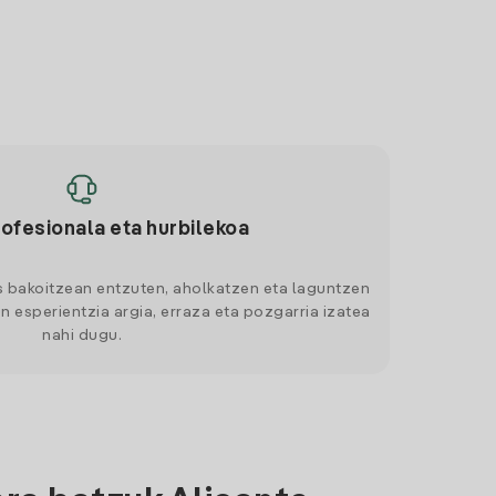
rofesionala eta hurbilekoa
s bakoitzean entzuten, aholkatzen eta laguntzen
n esperientzia argia, erraza eta pozgarria izatea
nahi dugu.