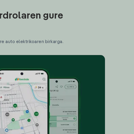
rdrolaren gure
re auto elektrikoaren birkarga.