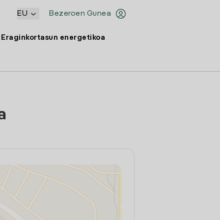
EU
Bezeroen Gunea
Eraginkortasun energetikoa
a