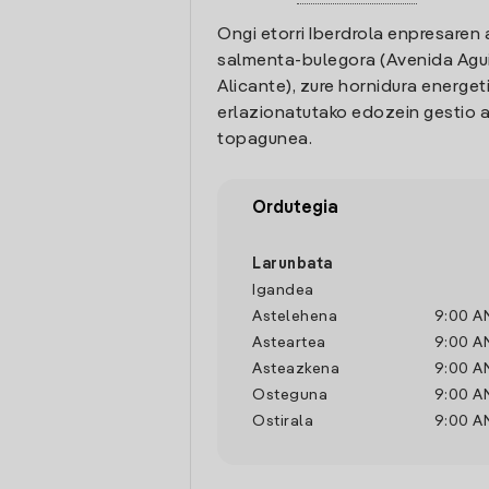
Ongi etorri Iberdrola enpresaren 
salmenta-bulegora (Avenida Aguil
Alicante), zure hornidura energet
erlazionatutako edozein gestio a
topagunea.
Ordutegia
Larunbata
Igandea
Astelehena
9:00 A
Asteartea
9:00 A
Asteazkena
9:00 A
Osteguna
9:00 A
Ostirala
9:00 A