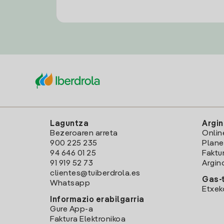
Laguntza
Argin
Bezeroaren arreta
Onlin
900 225 235
Plane
94 646 01 25
Faktu
91 919 52 73
Argin
clientes@tuiberdrola.es
Gas-t
Whatsapp
Etxek
Informazio erabilgarria
Gure App-a
Faktura Elektronikoa