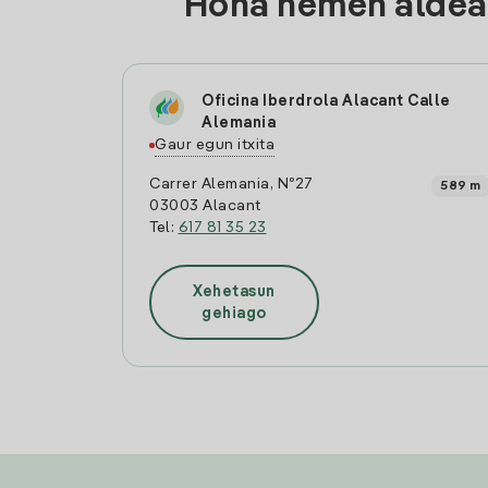
Hona hemen aldean
Oficina Iberdrola Alacant Calle
Alemania
Gaur egun itxita
Carrer Alemania, Nº27
589 m
03003 Alacant
Tel:
617 81 35 23
Xehetasun
gehiago