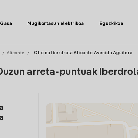
Gasa
Mugikortasun elektrikoa
Eguzkikoa
e
/
Alicante
/
Oficina Iberdrola Alicante Avenida Aguilera
Duzun arreta-puntuak Iberdrol
la
a