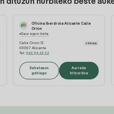
 dituzun hurbileko beste auke
Oficina Iberdrola Alicante Calle
Orion
Gaur egun itxita
Calle Orion 12
1.04 km
03007 Alicante
Tel:
965 94 65 52
Xehetasun
Aurreko
gehiago
hitzordua