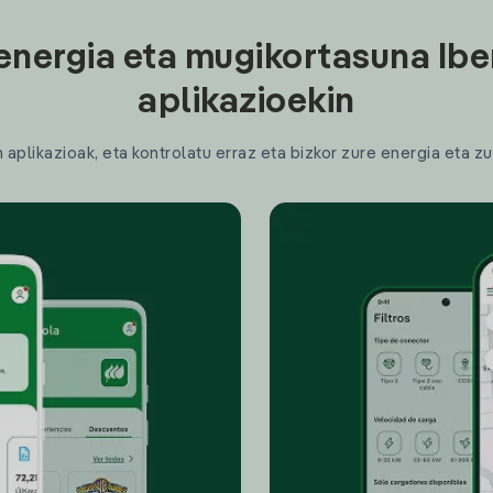
energia eta mugikortasuna Ibe
aplikazioekin
plikazioak, eta kontrolatu erraz eta bizkor zure energia eta zu