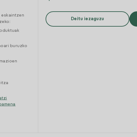
a eskaintzen
Deitu iezaguzu
zeko:
roduktuak
moari buruzko
amazioen
itza
atzi
ipamena