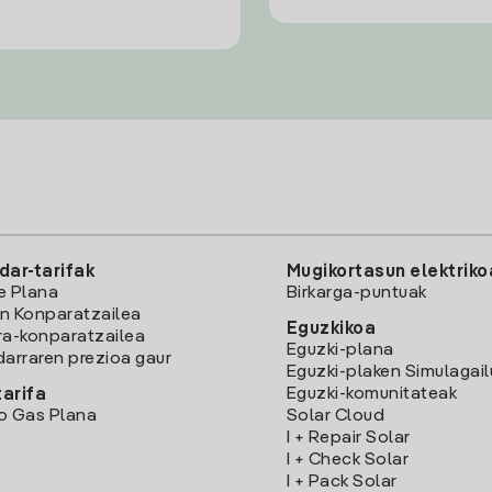
dar-tarifak
Mugikortasun elektriko
e Plana
Birkarga-puntuak
n Konparatzailea
Eguzkikoa
ra-konparatzailea
Eguzki-plana
darraren prezioa gaur
Eguzki-plaken Simulagai
Eguzki-komunitateak
arifa
o Gas Plana
Solar Cloud
I + Repair Solar
I + Check Solar
I + Pack Solar