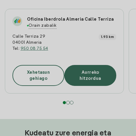
Oficina Iberdrola Almeria Calle Terriza
Orain zabalik
Calle Terriza 29
1.93 km
04001 Almeria
Tel:
950 08 75 54
Xehetasun
Aurreko
gehiago
hitzordua
Kudeatu zure energia eta