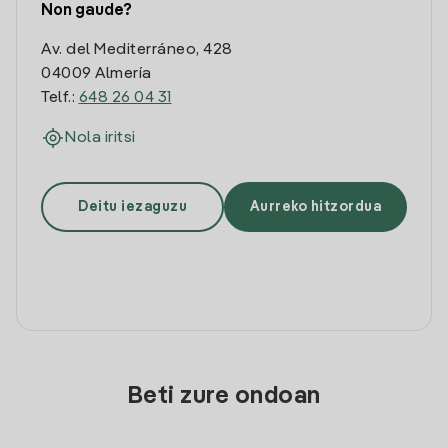
Non gaude?
Av. del Mediterráneo, 428
04009 Almería
Telf.:
648 26 04 31
Nola iritsi
Deitu iezaguzu
Aurreko hitzordua
Beti zure ondoan