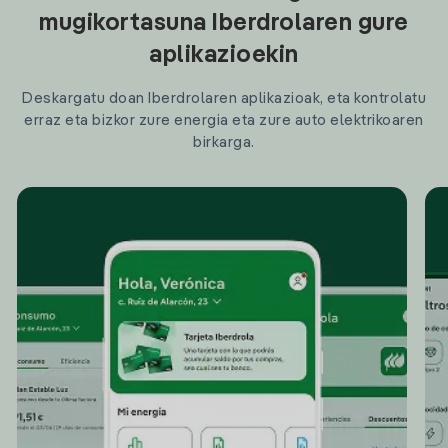
mugikortasuna Iberdrolaren gure
aplikazioekin
Deskargatu doan Iberdrolaren aplikazioak, eta kontrolatu
erraz eta bizkor zure energia eta zure auto elektrikoaren
birkarga.