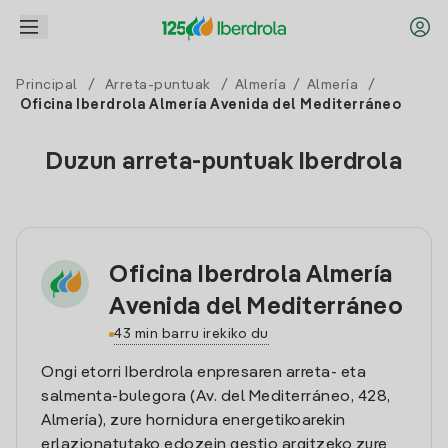
Principal
/
Arreta-puntuak
/
Almería
/
Almería
/
Oficina Iberdrola Almería Avenida del Mediterráneo
Duzun arreta-puntuak Iberdrola
Oficina Iberdrola Almería
Avenida del Mediterráneo
43 min barru irekiko du
Ongi etorri Iberdrola enpresaren arreta- eta
salmenta-bulegora (Av. del Mediterráneo, 428,
Almería), zure hornidura energetikoarekin
erlazionatutako edozein gestio argitzeko zure