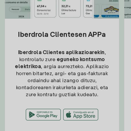
Iberdrola Clientesen APPa
Iberdrola Clientes aplikazioarekin
,
kontrolatu zure
eguneko kontsumo
elektrikoa
, argia aurrezteko. Aplikazio
horren bitartez, argi- eta gas-fakturak
ordaindu ahal izango dituzu,
kontadorearen irakurketa adierazi, eta
zure kontratu guztiak kudeatu.