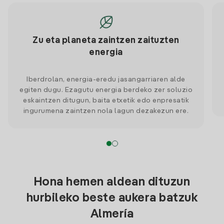
Zu eta planeta zaintzen zaituzten
energia
Iberdrolan, energia-eredu jasangarriaren alde
egiten dugu. Ezagutu energia berdeko zer soluzio
eskaintzen ditugun, baita etxetik edo enpresatik
ingurumena zaintzen nola lagun dezakezun ere.
Hona hemen aldean dituzun
hurbileko beste aukera batzuk
Almería