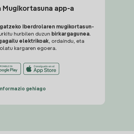
a Mugikortasuna app-a
rgatzeko
Iberdrolaren mugikortasun-
aurkitu hurbilen duzun
birkargagunea
.
gagailu elektrikoak
, ordaindu, eta
rolatu kargaren egoera.
Informazio gehiago