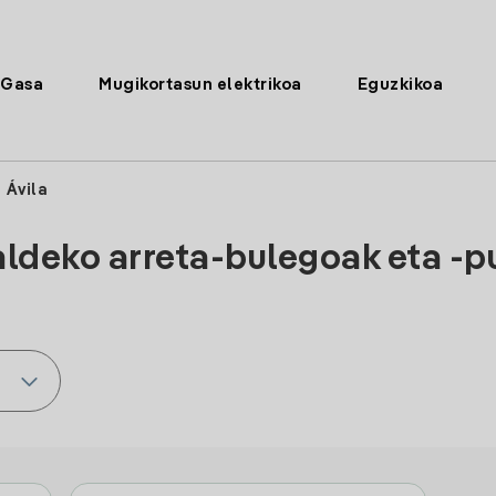
Gasa
Mugikortasun elektrikoa
Eguzkikoa
/
Ávila
aldeko arreta-bulegoak eta -