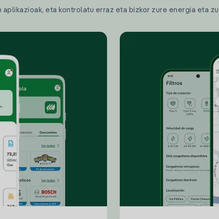
plikazioak, eta kontrolatu erraz eta bizkor zure energia eta zu