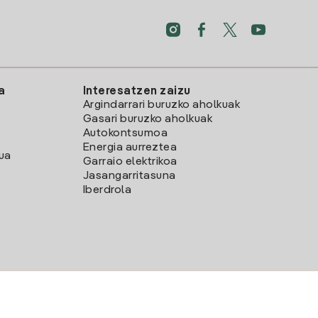
a
Interesatzen zaizu
Argindarrari buruzko aholkuak
Gasari buruzko aholkuak
Autokontsumoa
Energia aurreztea
lua
Garraio elektrikoa
Jasangarritasuna
Iberdrola