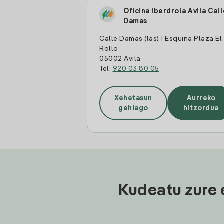
Oficina Iberdrola Avila Cal
Damas
Calle Damas (las) 1 Esquina Plaza El
Rollo
05002 Avila
Tel:
920 03 80 05
Xehetasun
Aurreko
gehiago
hitzordua
Kudeatu zure 