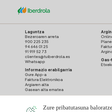
Laguntza
Argin
Bezeroaren arreta
Onlin
900 225 235
Plane
94 646 01 25
Faktu
91 919 52 73
Argin
clientes@tuiberdrola.es
Gas-t
Whatsapp
Etxek
Informazio erabilgarria
Gure App-a
Faktura Elektronikoa
Argiaren alta
Gasean alta ematea
Zure pribatutasuna baloratz