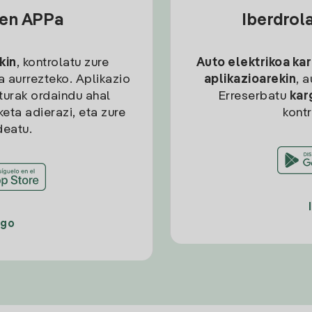
sen APPa
Iberdrol
kin
, kontrolatu zure
Auto elektrikoa ka
ia aurrezteko. Aplikazio
aplikazioarekin
, 
kturak ordaindu ahal
Erreserbatu
kar
eta adierazi, eta zure
kont
deatu.
ago