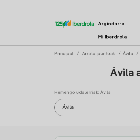
Argindarra
Mi Iberdrola
Principal
/
Arreta-puntuak
/
Ávila
Ávila 
Hemengo udalerriak: Ávila