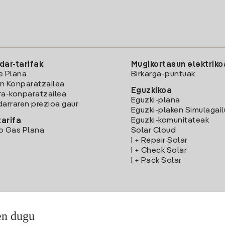
dar-tarifak
Mugikortasun elektriko
e Plana
Birkarga-puntuak
n Konparatzailea
Eguzkikoa
ra-konparatzailea
Eguzki-plana
darraren prezioa gaur
Eguzki-plaken Simulagai
Eguzki-komunitateak
arifa
o Gas Plana
Solar Cloud
I + Repair Solar
I + Check Solar
I + Pack Solar
en dugu
Deskargatu Iberdrola Clientes App-a