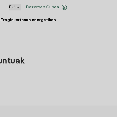
EU
Bezeroen Gunea
Eraginkortasun energetikoa
puntuak