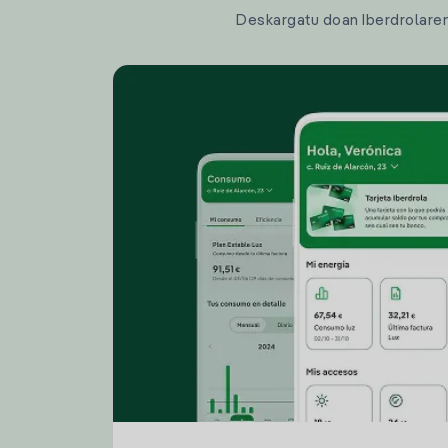
Deskargatu doan Iberdrolaren a