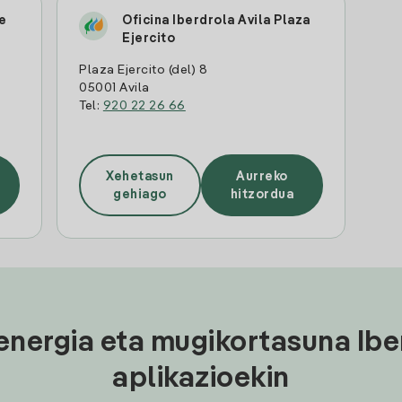
le
Oficina Iberdrola Avila Plaza
Ejercito
Plaza Ejercito (del) 8
05001 Avila
Tel:
920 22 26 66
Xehetasun
Aurreko
gehiago
hitzordua
energia eta mugikortasuna Ibe
aplikazioekin