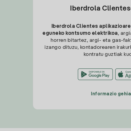
Iberdrola Cliente
Iberdrola Clientes aplikazioare
eguneko kontsumo elektrikoa
, arg
horren bitartez, argi- eta gas-fa
izango dituzu, kontadorearen irakurk
kontratu guztiak ku
Informazio gehi