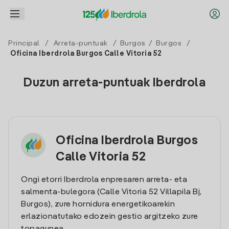
Principal
/
Arreta-puntuak
/
Burgos
/
Burgos
/
Oficina Iberdrola Burgos Calle Vitoria 52
Duzun arreta-puntuak Iberdrola
Oficina Iberdrola Burgos
Calle Vitoria 52
Ongi etorri Iberdrola enpresaren arreta- eta
salmenta-bulegora (Calle Vitoria 52 Villapila Bj,
Burgos), zure hornidura energetikoarekin
erlazionatutako edozein gestio argitzeko zure