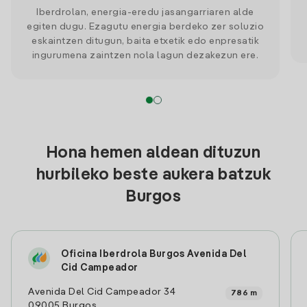
Iberdrolan, energia-eredu jasangarriaren alde
egiten dugu. Ezagutu energia berdeko zer soluzio
eskaintzen ditugun, baita etxetik edo enpresatik
ingurumena zaintzen nola lagun dezakezun ere.
Hona hemen aldean dituzun
hurbileko beste aukera batzuk
Burgos
Oficina Iberdrola Burgos Avenida Del
Cid Campeador
Avenida Del Cid Campeador 34
786 m
09005 Burgos