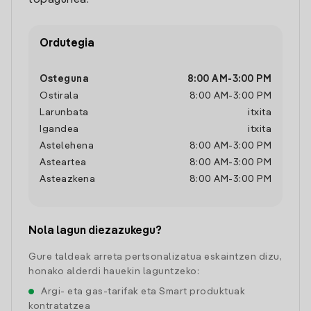
topagunea.
Ordutegia
Osteguna
8:00 AM
-
3:00 PM
Ostirala
8:00 AM
-
3:00 PM
Larunbata
itxita
Igandea
itxita
Astelehena
8:00 AM
-
3:00 PM
Asteartea
8:00 AM
-
3:00 PM
Asteazkena
8:00 AM
-
3:00 PM
Nola lagun diezazukegu?
Gure taldeak arreta pertsonalizatua eskaintzen dizu,
honako alderdi hauekin laguntzeko:
Argi- eta gas-tarifak eta Smart produktuak
kontratatzea