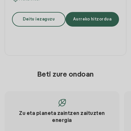
Deitu iezaguzu
Aurreko hitzordua
Beti zure ondoan
Zu eta planeta zaintzen zaituzten
energia