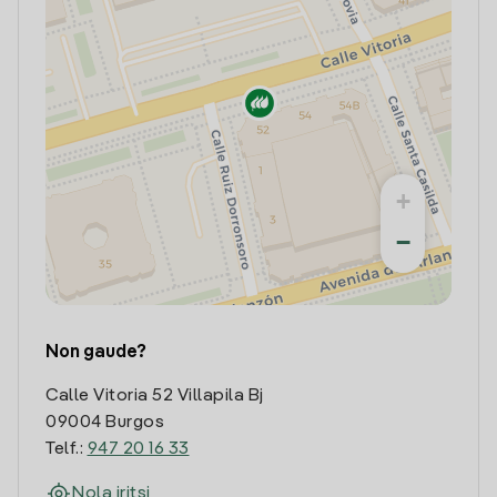
+
−
Non gaude?
Calle Vitoria 52 Villapila Bj
09004 Burgos
Telf.:
947 20 16 33
Nola iritsi