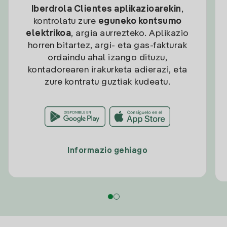
Iberdrola Clientes aplikazioarekin
,
kontrolatu zure
eguneko kontsumo
elektrikoa
, argia aurrezteko. Aplikazio
horren bitartez, argi- eta gas-fakturak
ordaindu ahal izango dituzu,
kontadorearen irakurketa adierazi, eta
zure kontratu guztiak kudeatu.
Informazio gehiago