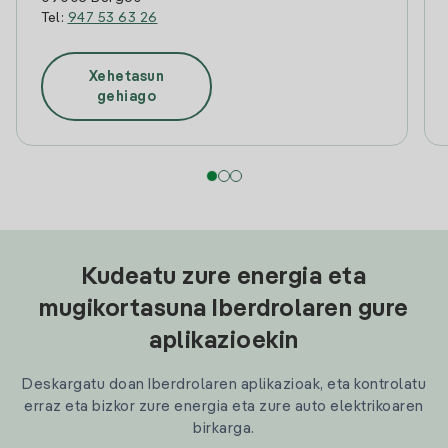
Tel:
947 53 63 26
Xehetasun
gehiago
Kudeatu zure energia eta
mugikortasuna Iberdrolaren gure
aplikazioekin
Deskargatu doan Iberdrolaren aplikazioak, eta kontrolatu
erraz eta bizkor zure energia eta zure auto elektrikoaren
birkarga.