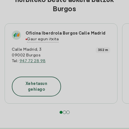
hurbileko beste aukera batzuk
Burgos
Oficina Iberdrola Burgos Calle Madrid
Gaur egun itxita
Calle Madrid, 3
352 m
09002 Burgos
Tel:
947 72 28 98
Xehetasun
gehiago