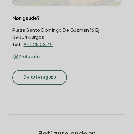
Non gaude?
Plaza Santo Domingo De Guzman 16 Bj
09004 Burgos
Telf.:
947 25 08 49
Nola iritsi
Deitu iezaguzu