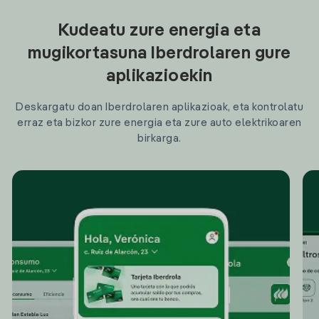
Kudeatu zure energia eta
mugikortasuna Iberdrolaren gure
aplikazioekin
Deskargatu doan Iberdrolaren aplikazioak, eta kontrolatu
erraz eta bizkor zure energia eta zure auto elektrikoaren
birkarga.