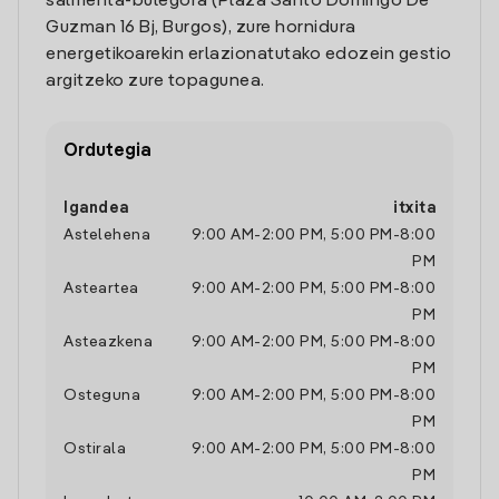
salmenta-bulegora (Plaza Santo Domingo De
Guzman 16 Bj, Burgos), zure hornidura
energetikoarekin erlazionatutako edozein gestio
argitzeko zure topagunea.
Ordutegia
Igandea
itxita
Astelehena
9:00 AM
-
2:00 PM
,
5:00 PM
-
8:00
PM
Asteartea
9:00 AM
-
2:00 PM
,
5:00 PM
-
8:00
PM
Asteazkena
9:00 AM
-
2:00 PM
,
5:00 PM
-
8:00
PM
Osteguna
9:00 AM
-
2:00 PM
,
5:00 PM
-
8:00
PM
Ostirala
9:00 AM
-
2:00 PM
,
5:00 PM
-
8:00
PM