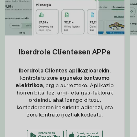
Iberdrola Clientesen APPa
Iberdrola Clientes aplikazioarekin
,
kontrolatu zure
eguneko kontsumo
elektrikoa
, argia aurrezteko. Aplikazio
horren bitartez, argi- eta gas-fakturak
ordaindu ahal izango dituzu,
kontadorearen irakurketa adierazi, eta
zure kontratu guztiak kudeatu.