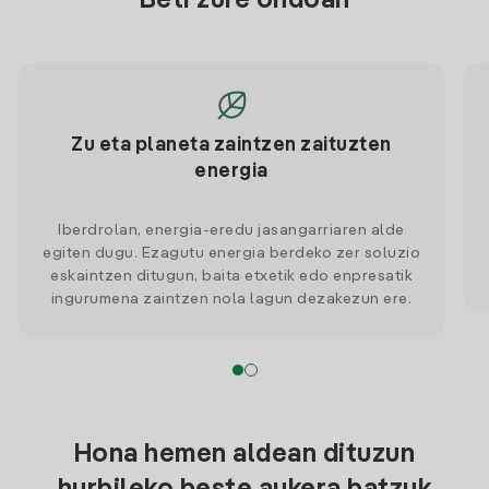
Beti zure ondoan
Zu eta planeta zaintzen zaituzten
energia
Iberdrolan, energia-eredu jasangarriaren alde
egiten dugu. Ezagutu energia berdeko zer soluzio
eskaintzen ditugun, baita etxetik edo enpresatik
ingurumena zaintzen nola lagun dezakezun ere.
Hona hemen aldean dituzun