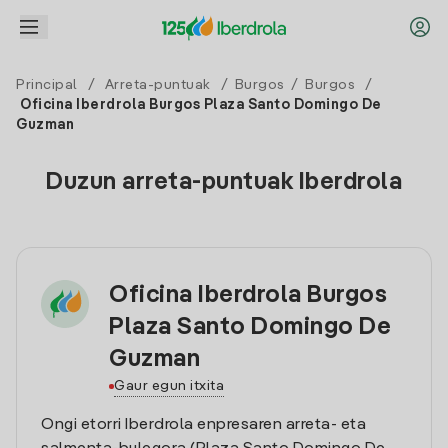
Principal
/
Arreta-puntuak
/
Burgos
/
Burgos
/
Oficina Iberdrola Burgos Plaza Santo Domingo De
Guzman
Duzun arreta-puntuak Iberdrola
Oficina Iberdrola Burgos
Plaza Santo Domingo De
Guzman
Gaur egun itxita
Ongi etorri Iberdrola enpresaren arreta- eta