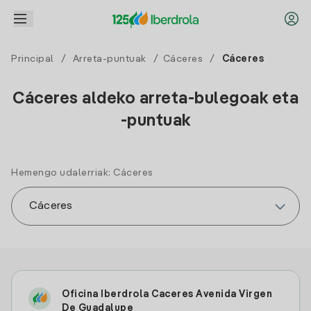
Principal
/
Arreta-puntuak
/
Cáceres
/
Cáceres
Cáceres aldeko arreta-bulegoak eta
-puntuak
Hemengo udalerriak: Cáceres
Oficina Iberdrola Caceres Avenida Virgen
De Guadalupe