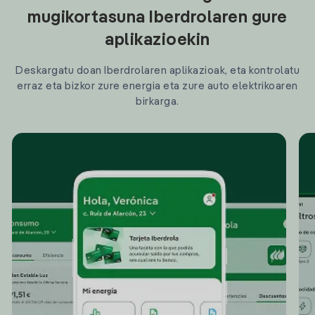
mugikortasuna Iberdrolaren gure
aplikazioekin
Deskargatu doan Iberdrolaren aplikazioak, eta kontrolatu
erraz eta bizkor zure energia eta zure auto elektrikoaren
birkarga.