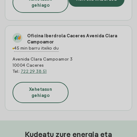
gehiago
Oficina Iberdrola Caceres Avenida Clara
Campoamor
45 min barru itxiko du
Avenida Clara Campoamor 3
10004 Caceres
Tel:
722 29 38 51
Xehetasun
gehiago
Kudeatu zure energia eta