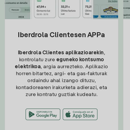
Iberdrola Clientesen APPa
Iberdrola Clientes aplikazioarekin
,
kontrolatu zure
eguneko kontsumo
elektrikoa
, argia aurrezteko. Aplikazio
horren bitartez, argi- eta gas-fakturak
ordaindu ahal izango dituzu,
kontadorearen irakurketa adierazi, eta
zure kontratu guztiak kudeatu.