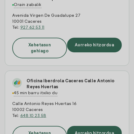
Orain zabalik
Avenida Virgen De Guadalupe 27
10001 Caceres
Tel:
927 62 53 11
Xehetasun
Aurreko hitzordua
gehiago
Oficina Iberdrola Caceres Calle Antonio
Reyes Huertas
45 min barru itxiko du
Calle Antonio Reyes Huertas 16
10002 Caceres
Tel:
648 10 23 58
Xehetasun
Aurreko hitzordua