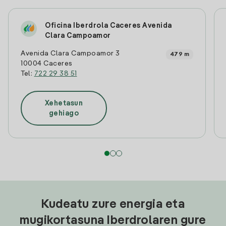
Oficina Iberdrola Caceres Avenida
Clara Campoamor
Avenida Clara Campoamor 3
479 m
10004 Caceres
Tel:
722 29 38 51
Xehetasun
gehiago
Kudeatu zure energia eta
mugikortasuna Iberdrolaren gure