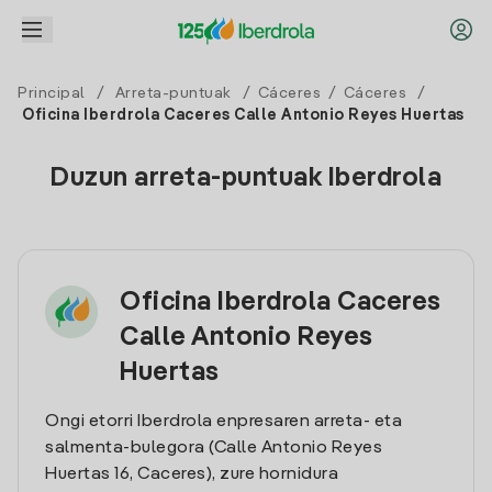
Principal
/
Arreta-puntuak
/
Cáceres
/
Cáceres
/
Oficina Iberdrola Caceres Calle Antonio Reyes Huertas
Duzun arreta-puntuak Iberdrola
Oficina Iberdrola Caceres
Calle Antonio Reyes
Huertas
Ongi etorri Iberdrola enpresaren arreta- eta
salmenta-bulegora (Calle Antonio Reyes
Huertas 16, Caceres), zure hornidura