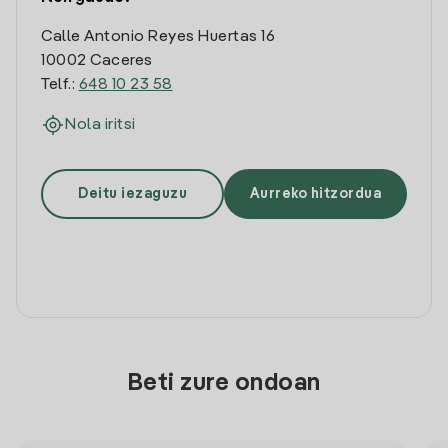
Calle Antonio Reyes Huertas 16
10002 Caceres
Telf.:
648 10 23 58
Nola iritsi
Deitu iezaguzu
Aurreko hitzordua
Beti zure ondoan