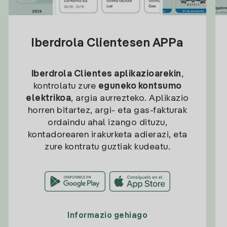
Iberdrola Clientesen APPa
Iberdrola Clientes aplikazioarekin
,
kontrolatu zure
eguneko kontsumo
elektrikoa
, argia aurrezteko. Aplikazio
horren bitartez, argi- eta gas-fakturak
ordaindu ahal izango dituzu,
kontadorearen irakurketa adierazi, eta
zure kontratu guztiak kudeatu.
Informazio gehiago