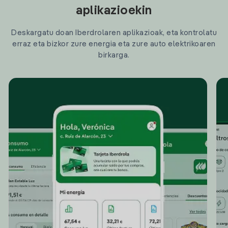
aplikazioekin
Deskargatu doan Iberdrolaren aplikazioak, eta kontrolatu
erraz eta bizkor zure energia eta zure auto elektrikoaren
birkarga.