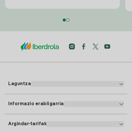
Laguntza
Informazio erabilgarria
Bezeroaren arreta
900 225 235
Argindar-tarifak
Gure App-a
94 646 01 25