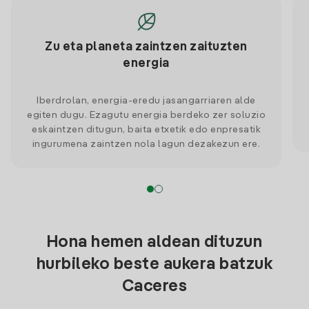
Zu eta planeta zaintzen zaituzten
energia
Iberdrolan, energia-eredu jasangarriaren alde
egiten dugu. Ezagutu energia berdeko zer soluzio
eskaintzen ditugun, baita etxetik edo enpresatik
ingurumena zaintzen nola lagun dezakezun ere.
Hona hemen aldean dituzun
hurbileko beste aukera batzuk
Caceres