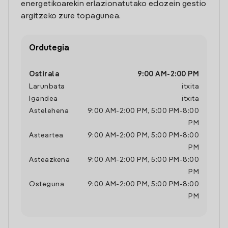
energetikoarekin erlazionatutako edozein gestio
argitzeko zure topagunea.
Ordutegia
Ostirala
9:00 AM
-
2:00 PM
Larunbata
itxita
Igandea
itxita
Astelehena
9:00 AM
-
2:00 PM
,
5:00 PM
-
8:00
PM
Asteartea
9:00 AM
-
2:00 PM
,
5:00 PM
-
8:00
PM
Asteazkena
9:00 AM
-
2:00 PM
,
5:00 PM
-
8:00
PM
Osteguna
9:00 AM
-
2:00 PM
,
5:00 PM
-
8:00
PM