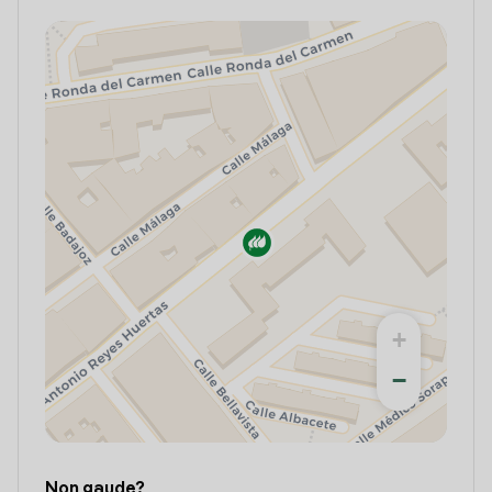
+
−
Non gaude?