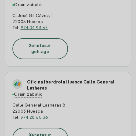
Orain zabalik
C. José Gil Cávez, 1
22005 Huesca
Tel:
974 04 93 67
Xehetasun
gehiago
Oficina Iberdrola Huesca Calle General
Lasheras
Orain zabalik
Calle General Lasheras 8
22003 Huesca
Tel:
974 28 60 36
Xehetasun