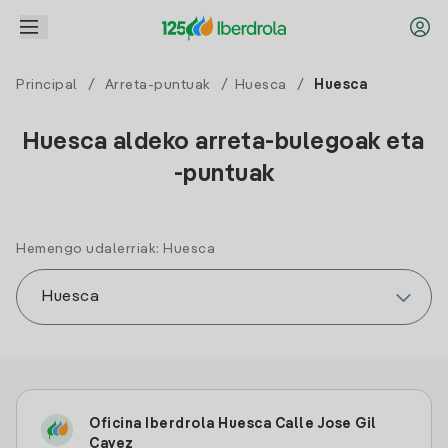
Principal
/
Arreta-puntuak
/
Huesca
/
Huesca
Huesca aldeko arreta-bulegoak eta
-puntuak
Hemengo udalerriak: Huesca
Oficina Iberdrola Huesca Calle Jose Gil
Cavez