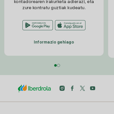
kontadorearen irakurketa adierazi, eta
zure kontratu guztiak kudeatu.
Informazio gehiago