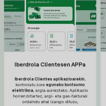
Iberdrola Clientesen APPa
Iberdrola Clientes aplikazioarekin
,
kontrolatu zure
eguneko kontsumo
elektrikoa
, argia aurrezteko. Aplikazio
horren bitartez, argi- eta gas-fakturak
ordaindu ahal izango dituzu,