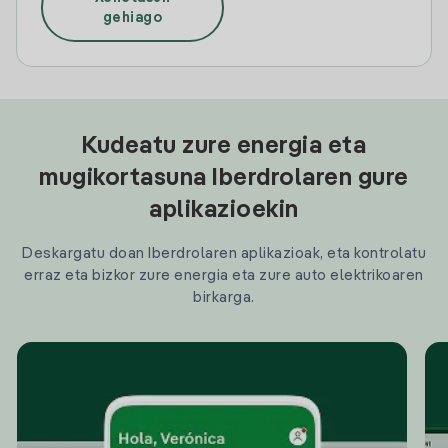
gehiago
Kudeatu zure energia eta
mugikortasuna Iberdrolaren gure
aplikazioekin
Deskargatu doan Iberdrolaren aplikazioak, eta kontrolatu
erraz eta bizkor zure energia eta zure auto elektrikoaren
birkarga.