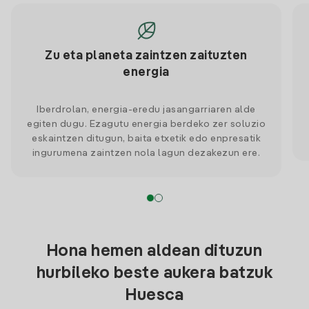
Zu eta planeta zaintzen zaituzten
energia
Iberdrolan, energia-eredu jasangarriaren alde
egiten dugu. Ezagutu energia berdeko zer soluzio
eskaintzen ditugun, baita etxetik edo enpresatik
ingurumena zaintzen nola lagun dezakezun ere.
Hona hemen aldean dituzun
hurbileko beste aukera batzuk
Huesca