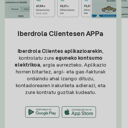
Iberdrola Clientesen APPa
Iberdrola Clientes aplikazioarekin
,
kontrolatu zure
eguneko kontsumo
elektrikoa
, argia aurrezteko. Aplikazio
horren bitartez, argi- eta gas-fakturak
ordaindu ahal izango dituzu,
kontadorearen irakurketa adierazi, eta
zure kontratu guztiak kudeatu.