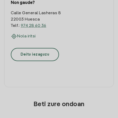
Non gaude?
Calle General Lasheras 8
22003 Huesca
Telf.:
974 28 60 36
Nola iritsi
Deitu iezaguzu
Beti zure ondoan