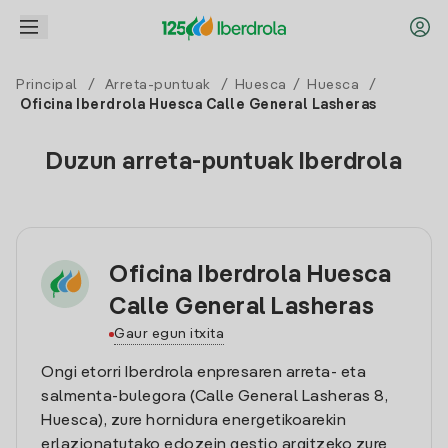
Principal
/
Arreta-puntuak
/
Huesca
/
Huesca
/
Oficina Iberdrola Huesca Calle General Lasheras
Duzun arreta-puntuak Iberdrola
Oficina Iberdrola Huesca
Calle General Lasheras
Gaur egun itxita
Ongi etorri Iberdrola enpresaren arreta- eta
salmenta-bulegora (Calle General Lasheras 8,
Huesca), zure hornidura energetikoarekin
erlazionatutako edozein gestio argitzeko zure