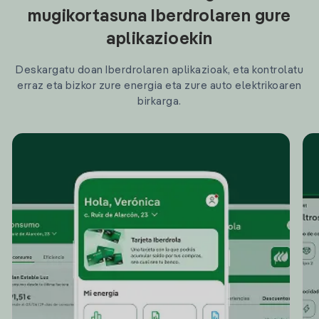
mugikortasuna Iberdrolaren gure
aplikazioekin
Deskargatu doan Iberdrolaren aplikazioak, eta kontrolatu
erraz eta bizkor zure energia eta zure auto elektrikoaren
birkarga.