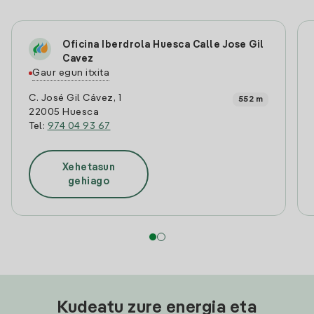
Oficina Iberdrola Huesca Calle Jose Gil
Cavez
Gaur egun itxita
C. José Gil Cávez, 1
552 m
22005 Huesca
Tel:
974 04 93 67
Xehetasun
gehiago
Kudeatu zure energia eta