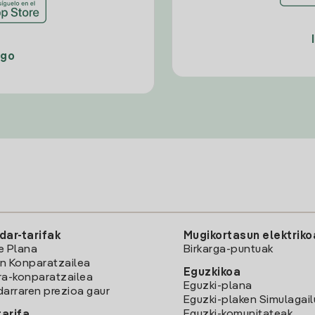
ago
dar-tarifak
Mugikortasun elektriko
e Plana
Birkarga-puntuak
n Konparatzailea
Eguzkikoa
ra-konparatzailea
Eguzki-plana
darraren prezioa gaur
Eguzki-plaken Simulagai
Eguzki-komunitateak