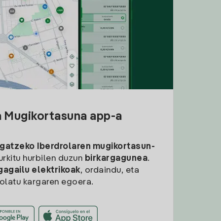
a Mugikortasuna app-a
rgatzeko
Iberdrolaren mugikortasun-
aurkitu hurbilen duzun
birkargagunea
.
gagailu elektrikoak
, ordaindu, eta
rolatu kargaren egoera.