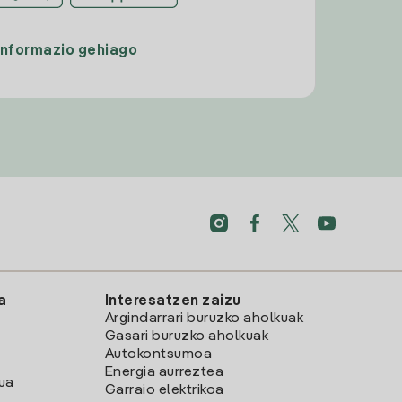
Informazio gehiago
a
Interesatzen zaizu
Argindarrari buruzko aholkuak
Gasari buruzko aholkuak
Autokontsumoa
Energia aurreztea
lua
Garraio elektrikoa