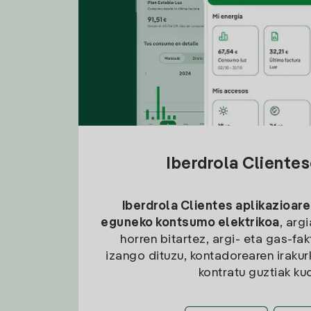
Iberdrola Cliente
Iberdrola Clientes aplikazioare
eguneko kontsumo elektrikoa
, arg
horren bitartez, argi- eta gas-fa
izango dituzu, kontadorearen irakurk
kontratu guztiak ku