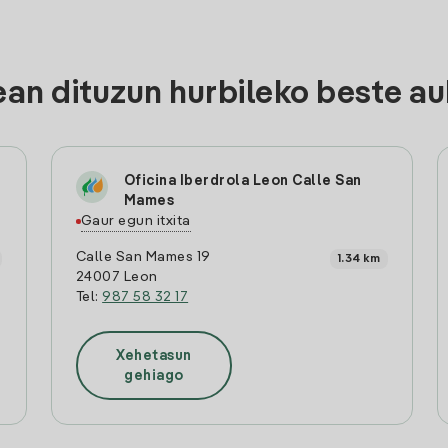
an dituzun hurbileko beste au
Oficina Iberdrola Leon Calle San
Mames
Gaur egun itxita
Calle San Mames 19
1.34 km
24007 Leon
Tel:
987 58 32 17
Xehetasun
gehiago