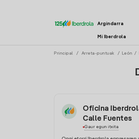
Argindarra
Mi Iberdrola
Principal
/
Arreta-puntuak
/
León
/
Oficina Iberdro
Calle Fuentes
Gaur egun itxita