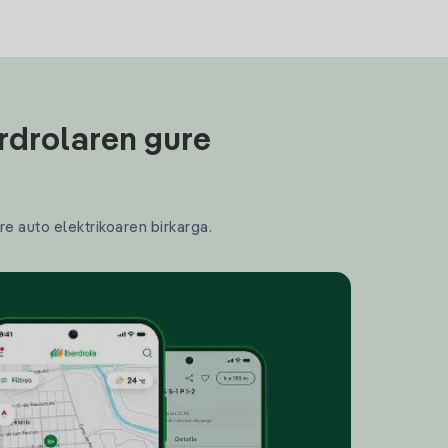
rdrolaren gure
re auto elektrikoaren birkarga.