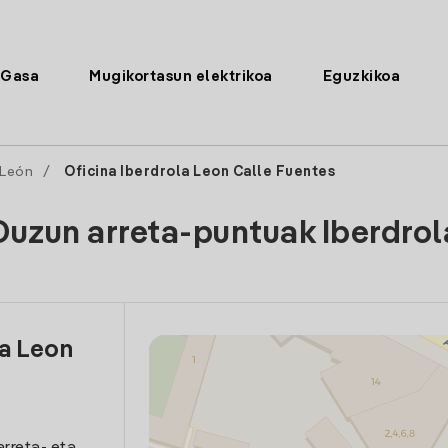
Gasa
Mugikortasun elektrikoa
Eguzkikoa
León
/
Oficina Iberdrola Leon Calle Fuentes
Duzun arreta-puntuak Iberdrol
la Leon