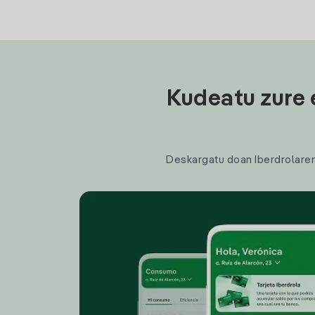
Kudeatu zure 
Deskargatu doan Iberdrolaren a