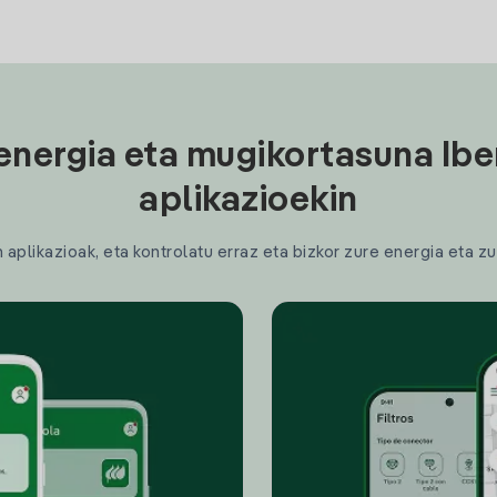
energia eta mugikortasuna Ibe
aplikazioekin
plikazioak, eta kontrolatu erraz eta bizkor zure energia eta zu