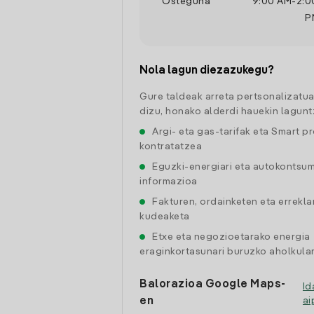
Osteguna
9:00 AM
-
2:0
P
Nola lagun diezazukegu?
Gure taldeak arreta pertsonalizatu
dizu, honako alderdi hauekin lagunt
Argi- eta gas-tarifak eta Smart p
kontratatzea
Eguzki-energiari eta autokontsu
informazioa
Fakturen, ordainketen eta errekl
kudeaketa
Etxe eta negozioetarako energia
eraginkortasunari buruzko aholkular
Balorazioa Google Maps-
Id
en
a