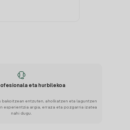
rofesionala eta hurbilekoa
s bakoitzean entzuten, aholkatzen eta laguntzen
n esperientzia argia, erraza eta pozgarria izatea
nahi dugu.