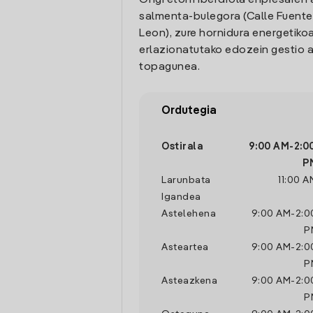
Ongi etorri Iberdrola enpresaren 
salmenta-bulegora (Calle Fuentes
Leon), zure hornidura energetikoa
erlazionatutako edozein gestio a
topagunea.
Ordutegia
Ostirala
9:00 AM
-
2:0
P
Larunbata
11:00 A
Igandea
Astelehena
9:00 AM
-
2:0
P
Asteartea
9:00 AM
-
2:0
P
Asteazkena
9:00 AM
-
2:0
P