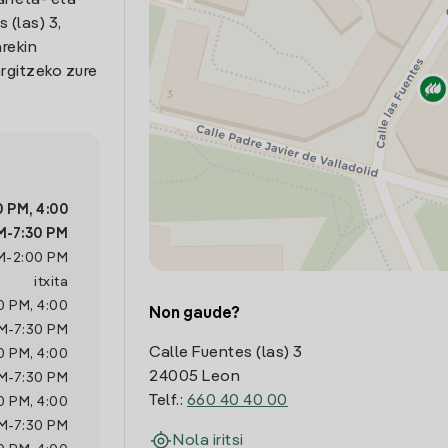
arreta- eta
 (las) 3,
rekin
rgitzeko zure
0 PM
,
4:00
M
-
7:30 PM
M
-
2:00 PM
itxita
0 PM
,
4:00
Non gaude?
M
-
7:30 PM
Calle Fuentes (las) 3
0 PM
,
4:00
24005 Leon
M
-
7:30 PM
Telf.:
660 40 40 00
0 PM
,
4:00
M
-
7:30 PM
Nola iritsi