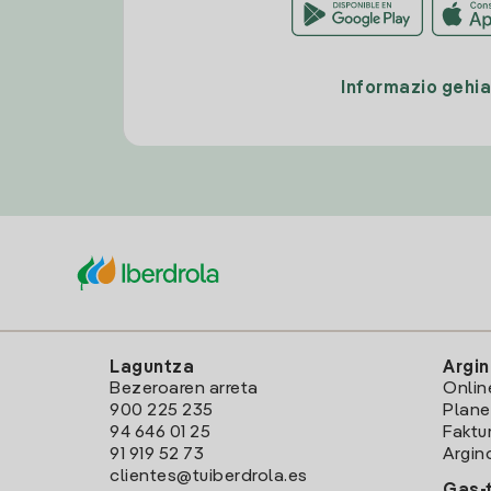
Informazio gehi
Laguntza
Argin
Bezeroaren arreta
Onlin
900 225 235
Plane
94 646 01 25
Faktu
91 919 52 73
Argin
clientes@tuiberdrola.es