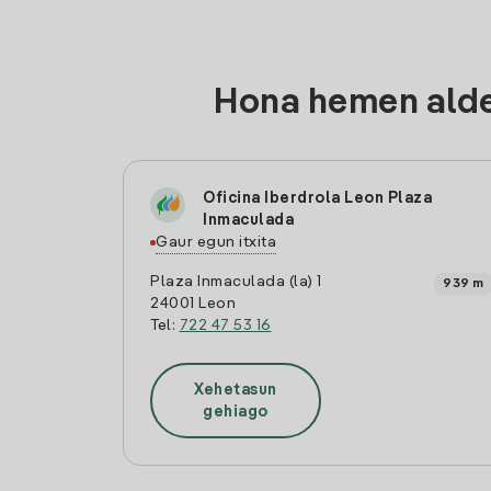
Hona hemen alde
Oficina Iberdrola Leon Plaza
Inmaculada
Gaur egun itxita
Plaza Inmaculada (la) 1
939 m
24001 Leon
Tel:
722 47 53 16
Xehetasun
gehiago