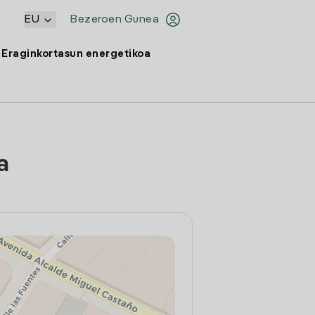
EU
Bezeroen Gunea
Eraginkortasun energetikoa
a