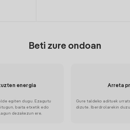
Beti zure ondoan
tuzten energia
Arreta p
alde egiten dugu. Ezagutu
Gure taldeko adituek urrat
itugun, baita etxetik edo
dizute. Iberdrolarekin duzu
 lagun dezakezun ere.