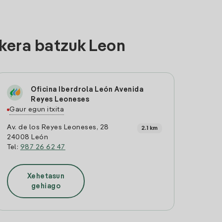
kera batzuk Leon
Oficina Iberdrola León Avenida
Reyes Leoneses
Gaur egun itxita
Av. de los Reyes Leoneses, 28
2.1 km
24008 León
Tel:
987 26 62 47
Xehetasun
gehiago