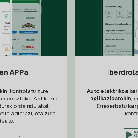
sen APPa
Iberdrol
kin
, kontrolatu zure
Auto elektrikoa ka
ia aurrezteko. Aplikazio
aplikazioarekin
, 
kturak ordaindu ahal
Erreserbatu
kar
eta adierazi, eta zure
kont
deatu.