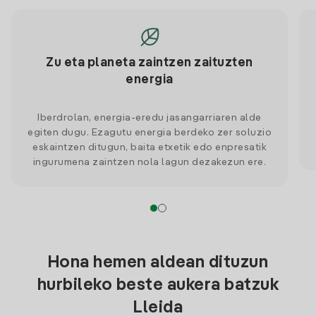
Zu eta planeta zaintzen zaituzten
energia
Iberdrolan, energia-eredu jasangarriaren alde
egiten dugu. Ezagutu energia berdeko zer soluzio
eskaintzen ditugun, baita etxetik edo enpresatik
ingurumena zaintzen nola lagun dezakezun ere.
Hona hemen aldean dituzun
hurbileko beste aukera batzuk
Lleida