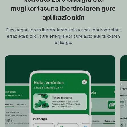
Kudeatu zure energia eta
mugikortasuna Iberdrolaren gure
aplikazioekin
Deskargatu doan Iberdrolaren aplikazioak, eta kontrolatu
erraz eta bizkor zure energia eta zure auto elektrikoaren
birkarga.