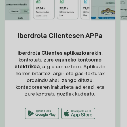
Iberdrola Clientesen APPa
Iberdrola Clientes aplikazioarekin
,
kontrolatu zure
eguneko kontsumo
elektrikoa
, argia aurrezteko. Aplikazio
horren bitartez, argi- eta gas-fakturak
ordaindu ahal izango dituzu,
kontadorearen irakurketa adierazi, eta
zure kontratu guztiak kudeatu.