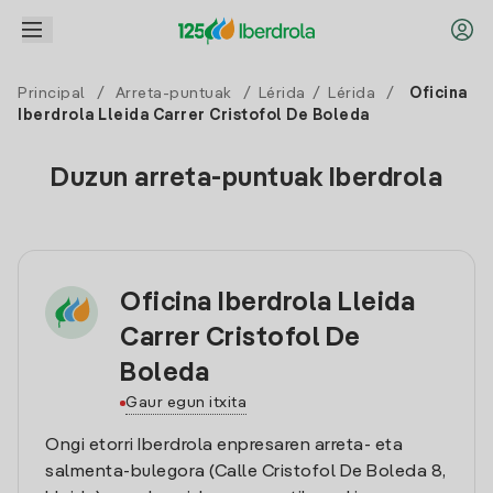
Principal
/
Arreta-puntuak
/
Lérida
/
Lérida
/
Oficina
Iberdrola Lleida Carrer Cristofol De Boleda
Duzun arreta-puntuak Iberdrola
Oficina Iberdrola Lleida
Carrer Cristofol De
Boleda
Gaur egun itxita
Ongi etorri Iberdrola enpresaren arreta- eta
salmenta-bulegora (Calle Cristofol De Boleda 8,