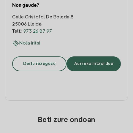
Non gaude?
Calle Cristofol De Boleda 8
25006 Lleida
Telf.:
973 26 87 97
Nola iritsi
Deitu iezaguzu
Aurreko hitzordua
Beti zure ondoan