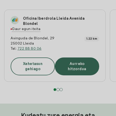
Oficina Iberdrola Lleida Avenida
Blondel
Gaur egun itxita
Avinguda de Blondel, 29
1.22 km
25002 Lleida
Tel:
722 88 80 06
Xehetasun
Aurreko
gehiago
hitzordua