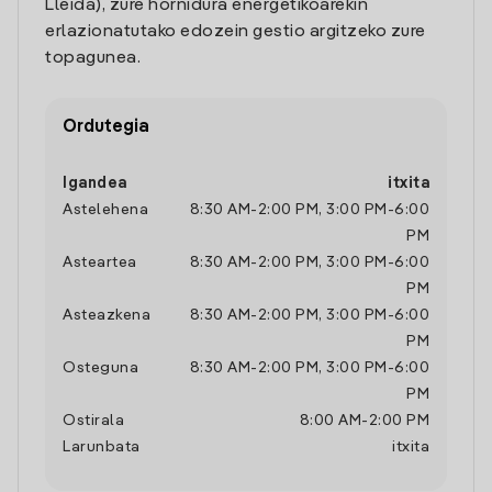
Lleida), zure hornidura energetikoarekin
erlazionatutako edozein gestio argitzeko zure
topagunea.
Ordutegia
Igandea
itxita
Astelehena
8:30 AM
-
2:00 PM
,
3:00 PM
-
6:00
PM
Asteartea
8:30 AM
-
2:00 PM
,
3:00 PM
-
6:00
PM
Asteazkena
8:30 AM
-
2:00 PM
,
3:00 PM
-
6:00
PM
Osteguna
8:30 AM
-
2:00 PM
,
3:00 PM
-
6:00
PM
Ostirala
8:00 AM
-
2:00 PM
Larunbata
itxita