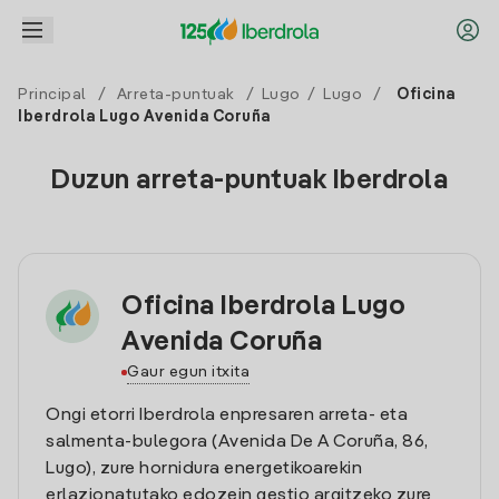
Principal
/
Arreta-puntuak
/
Lugo
/
Lugo
/
Oficina
Iberdrola Lugo Avenida Coruña
Duzun arreta-puntuak Iberdrola
Oficina Iberdrola Lugo
Avenida Coruña
Gaur egun itxita
Ongi etorri Iberdrola enpresaren arreta- eta
salmenta-bulegora (Avenida De A Coruña, 86,
Lugo), zure hornidura energetikoarekin
erlazionatutako edozein gestio argitzeko zure