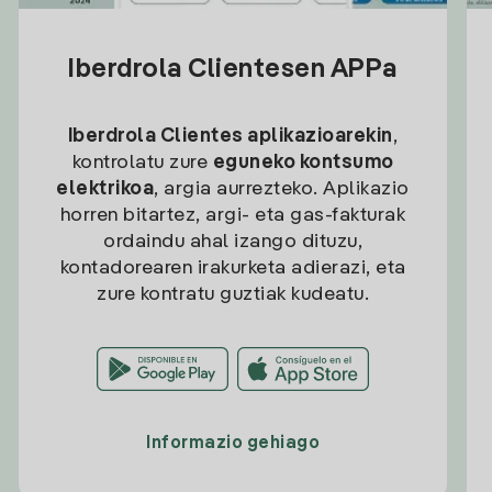
Iberdrola Clientesen APPa
Iberdrola Clientes aplikazioarekin
,
kontrolatu zure
eguneko kontsumo
elektrikoa
, argia aurrezteko. Aplikazio
horren bitartez, argi- eta gas-fakturak
ordaindu ahal izango dituzu,
kontadorearen irakurketa adierazi, eta
zure kontratu guztiak kudeatu.
Informazio gehiago