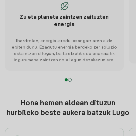
Zu eta planeta zaintzen zaituzten
energia
Iberdrolan, energia-eredu jasangarriaren alde
egiten dugu. Ezagutu energia berdeko zer soluzio
eskaintzen ditugun, baita etxetik edo enpresatik
ingurumena zaintzen nola lagun dezakezun ere.
Hona hemen aldean dituzun
hurbileko beste aukera batzuk Lugo