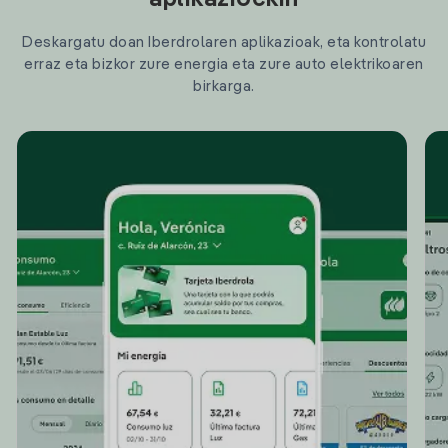
aplikazioekin
Deskargatu doan Iberdrolaren aplikazioak, eta kontrolatu
erraz eta bizkor zure energia eta zure auto elektrikoaren
birkarga.