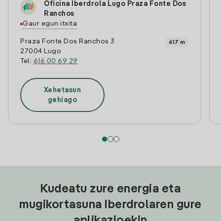
Oficina Iberdrola Lugo Praza Fonte Dos
Ranchos
Gaur egun itxita
Praza Fonte Dos Ranchos 3
617 m
27004 Lugo
Tel:
616 00 69 29
Xehetasun
gehiago
Kudeatu zure energia eta
mugikortasuna Iberdrolaren gure