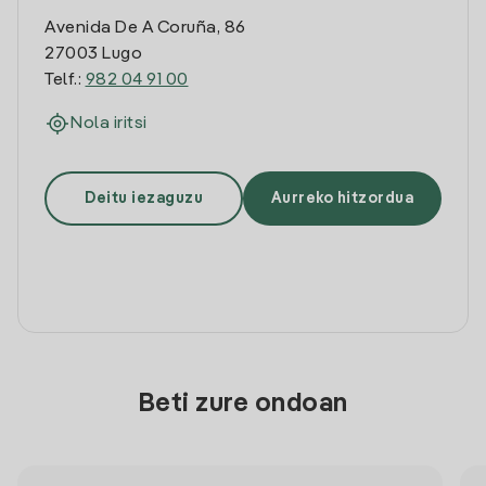
Avenida De A Coruña, 86
27003 Lugo
Telf.:
982 04 91 00
Nola iritsi
Deitu iezaguzu
Aurreko hitzordua
Beti zure ondoan