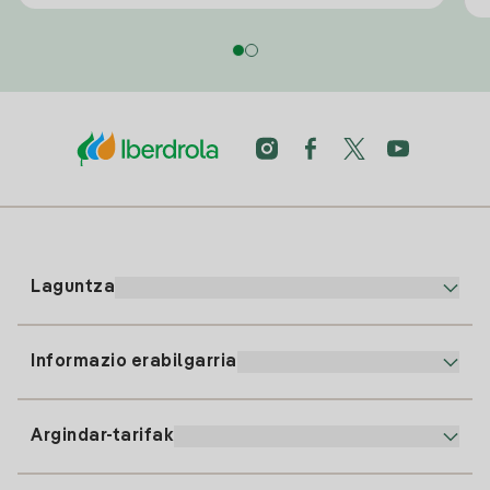
Laguntza
Informazio erabilgarria
Bezeroaren arreta
900 225 235
Argindar-tarifak
Gure App-a
94 646 01 25