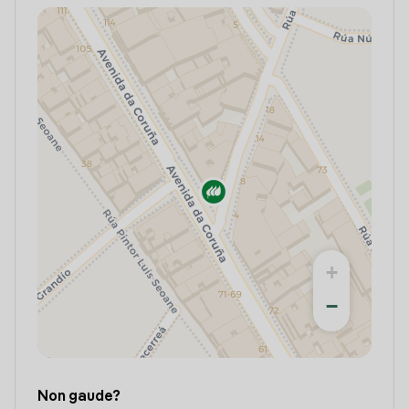
+
−
Non gaude?