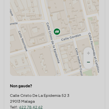
+
−
Non gaude?
Calle Cristo De La Epidemia 52 3
29013 Malaga
Telf.:
622 78 42 62