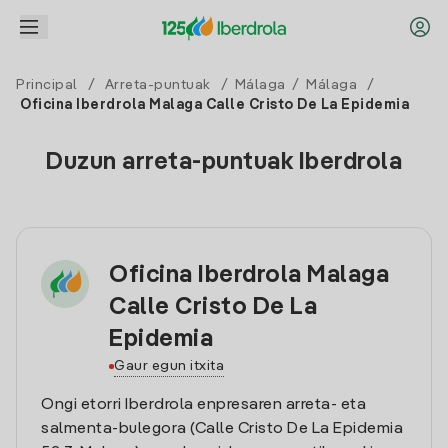
Principal
/
Arreta-puntuak
/
Málaga
/
Málaga
/
Oficina Iberdrola Malaga Calle Cristo De La Epidemia
Duzun arreta-puntuak Iberdrola
Oficina Iberdrola Malaga
Calle Cristo De La
Epidemia
Gaur egun itxita
Ongi etorri Iberdrola enpresaren arreta- eta
salmenta-bulegora (Calle Cristo De La Epidemia