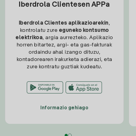
Iberdrola Clientesen APPa
Iberdrola Clientes aplikazioarekin
,
kontrolatu zure
eguneko kontsumo
elektrikoa
, argia aurrezteko. Aplikazio
horren bitartez, argi- eta gas-fakturak
ordaindu ahal izango dituzu,
kontadorearen irakurketa adierazi, eta
zure kontratu guztiak kudeatu.
Informazio gehiago