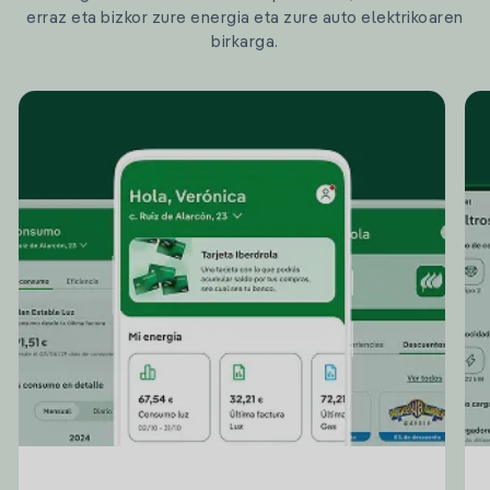
erraz eta bizkor zure energia eta zure auto elektrikoaren
birkarga.