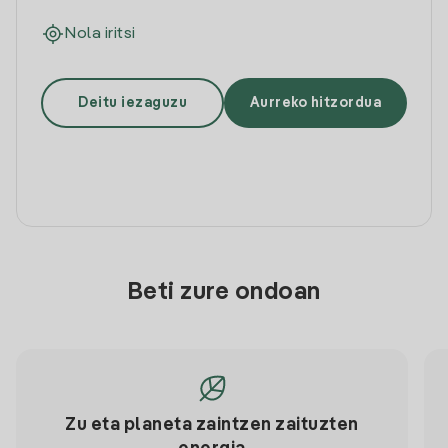
Nola iritsi
Deitu iezaguzu
Aurreko hitzordua
Beti zure ondoan
Zu eta planeta zaintzen zaituzten