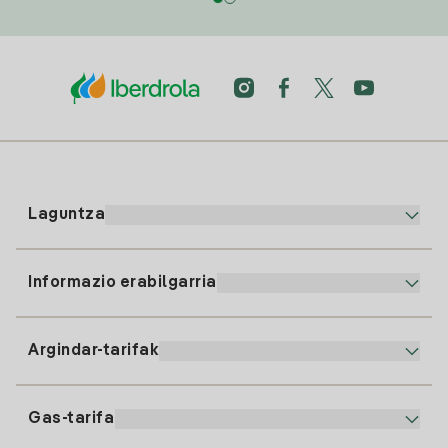
Laguntza
Informazio erabilgarria
Bezeroaren arreta
900 225 235
Argindar-tarifak
Gure App-a
94 646 01 25
Faktura Elektronikoa
91 919 52 73
Gas-tarifa
Online Plana
Argiaren alta