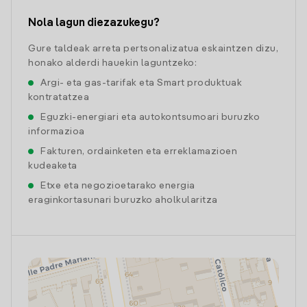
Nola lagun diezazukegu?
Gure taldeak arreta pertsonalizatua eskaintzen dizu,
honako alderdi hauekin laguntzeko:
Argi- eta gas-tarifak eta Smart produktuak
kontratatzea
Eguzki-energiari eta autokontsumoari buruzko
informazioa
Fakturen, ordainketen eta erreklamazioen
kudeaketa
Etxe eta negozioetarako energia
eraginkortasunari buruzko aholkularitza