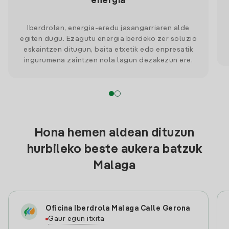
energia
Iberdrolan, energia-eredu jasangarriaren alde
egiten dugu. Ezagutu energia berdeko zer soluzio
eskaintzen ditugun, baita etxetik edo enpresatik
ingurumena zaintzen nola lagun dezakezun ere.
Hona hemen aldean dituzun
hurbileko beste aukera batzuk
Malaga
Oficina Iberdrola Malaga Calle Gerona
Gaur egun itxita