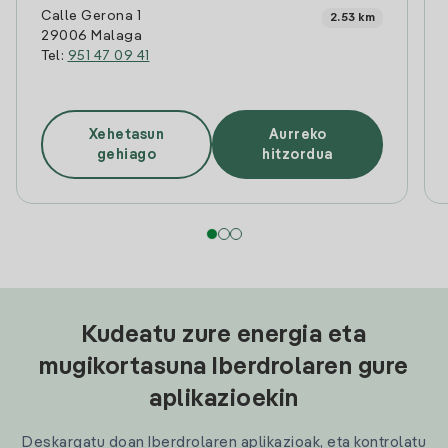
Calle Gerona 1
2.53 km
29006 Malaga
Tel:
951 47 09 41
Xehetasun
Aurreko
gehiago
hitzordua
Kudeatu zure energia eta
mugikortasuna Iberdrolaren gure
aplikazioekin
Deskargatu doan Iberdrolaren aplikazioak, eta kontrolatu