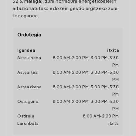
52 3, Malaga), zure hornidura energetikoarekin
erlazionatutako edozein gestio argitzeko zure
topagunea.
Ordutegia
Igandea
itxita
Astelehena
8:00 AM
-
2:00 PM
,
3:00 PM
-
5:30
PM
Asteartea
8:00 AM
-
2:00 PM
,
3:00 PM
-
5:30
PM
Asteazkena
8:00 AM
-
2:00 PM
,
3:00 PM
-
5:30
PM
Osteguna
8:00 AM
-
2:00 PM
,
3:00 PM
-
5:30
PM
Ostirala
8:00 AM
-
2:00 PM
Larunbata
itxita