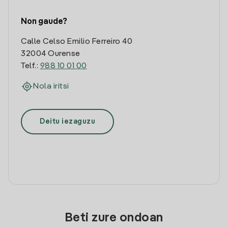
Non gaude?
Calle Celso Emilio Ferreiro 40
32004 Ourense
Telf.:
988 10 01 00
Nola iritsi
Deitu iezaguzu
Beti zure ondoan