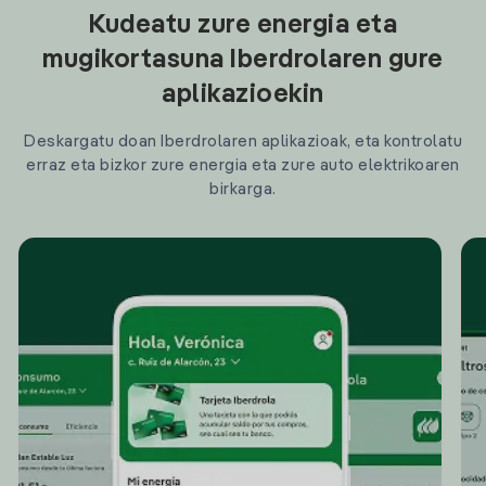
Kudeatu zure energia eta
mugikortasuna Iberdrolaren gure
aplikazioekin
Deskargatu doan Iberdrolaren aplikazioak, eta kontrolatu
erraz eta bizkor zure energia eta zure auto elektrikoaren
birkarga.