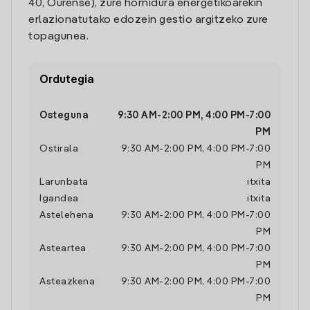
40, Ourense), zure hornidura energetikoarekin
erlazionatutako edozein gestio argitzeko zure
topagunea.
Ordutegia
Osteguna
9:30 AM
-
2:00 PM
,
4:00 PM
-
7:00
PM
Ostirala
9:30 AM
-
2:00 PM
,
4:00 PM
-
7:00
PM
Larunbata
itxita
Igandea
itxita
Astelehena
9:30 AM
-
2:00 PM
,
4:00 PM
-
7:00
PM
Asteartea
9:30 AM
-
2:00 PM
,
4:00 PM
-
7:00
PM
Asteazkena
9:30 AM
-
2:00 PM
,
4:00 PM
-
7:00
PM