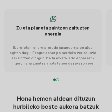
Zu eta planeta zaintzen zaituzten
energia
Iberdrolan, energia-eredu jasangarriaren alde
egiten dugu. Ezagutu energia berdeko zer soluzio
eskaintzen ditugun, baita etxetik edo enpresatik
ingurumena zaintzen nola lagun dezakezun ere.
Hona hemen aldean dituzun
hurbileko beste aukera batzuk