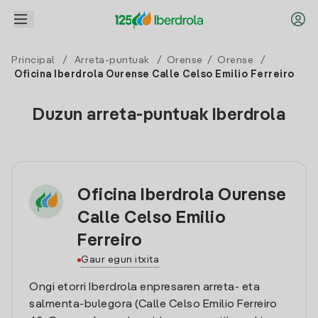
Principal
/
Arreta-puntuak
/
Orense
/
Orense
/
Oficina Iberdrola Ourense Calle Celso Emilio Ferreiro
Duzun arreta-puntuak Iberdrola
Oficina Iberdrola Ourense
Calle Celso Emilio
Ferreiro
Gaur egun itxita
Ongi etorri Iberdrola enpresaren arreta- eta
salmenta-bulegora (Calle Celso Emilio Ferreiro