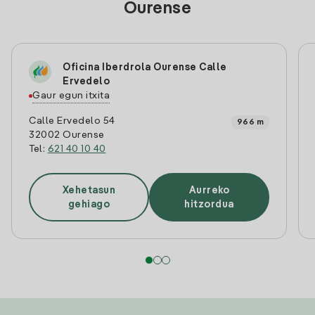
Ourense
Oficina Iberdrola Ourense Calle
Ervedelo
Gaur egun itxita
Calle Ervedelo 54
966 m
32002 Ourense
Tel:
621 40 10 40
Xehetasun
Aurreko
gehiago
hitzordua