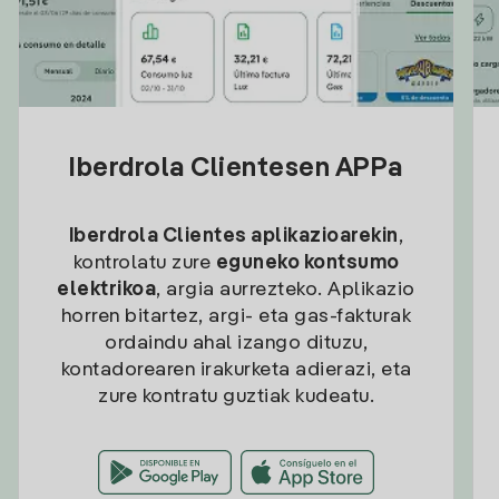
Iberdrola Clientesen APPa
Iberdrola Clientes aplikazioarekin
,
kontrolatu zure
eguneko kontsumo
elektrikoa
, argia aurrezteko. Aplikazio
horren bitartez, argi- eta gas-fakturak
ordaindu ahal izango dituzu,
kontadorearen irakurketa adierazi, eta
zure kontratu guztiak kudeatu.