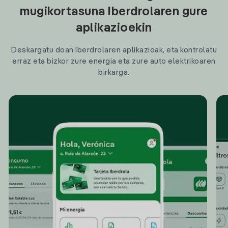
mugikortasuna Iberdrolaren gure
aplikazioekin
Deskargatu doan Iberdrolaren aplikazioak, eta kontrolatu
erraz eta bizkor zure energia eta zure auto elektrikoaren
birkarga.