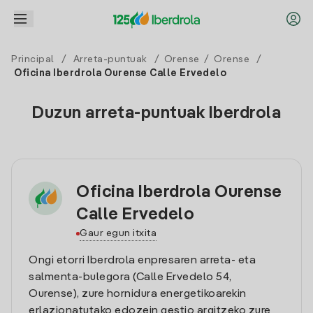
Principal
/
Arreta-puntuak
/
Orense
/
Orense
/
Oficina Iberdrola Ourense Calle Ervedelo
Duzun arreta-puntuak Iberdrola
Oficina Iberdrola Ourense
Calle Ervedelo
Gaur egun itxita
Ongi etorri Iberdrola enpresaren arreta- eta
salmenta-bulegora (Calle Ervedelo 54,
Ourense), zure hornidura energetikoarekin
erlazionatutako edozein gestio argitzeko zure