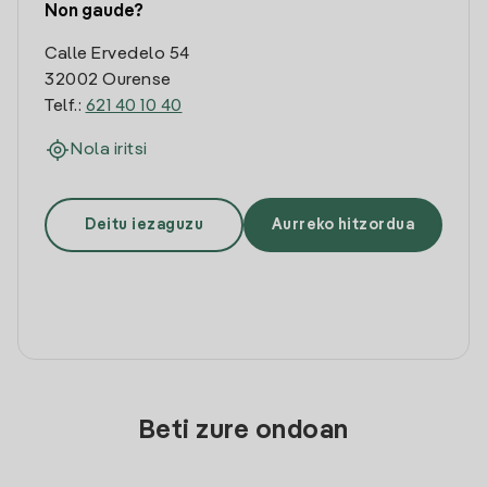
Non gaude?
Calle Ervedelo 54
32002 Ourense
Telf.:
621 40 10 40
Nola iritsi
Deitu iezaguzu
Aurreko hitzordua
Beti zure ondoan