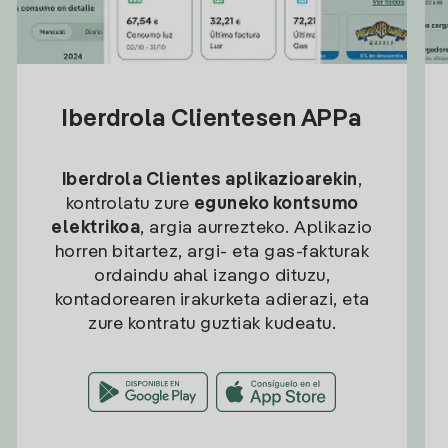
Iberdrola Clientesen APPa
Iberdrola Clientes aplikazioarekin
,
kontrolatu zure
eguneko kontsumo
elektrikoa
, argia aurrezteko. Aplikazio
horren bitartez, argi- eta gas-fakturak
ordaindu ahal izango dituzu,
kontadorearen irakurketa adierazi, eta
zure kontratu guztiak kudeatu.