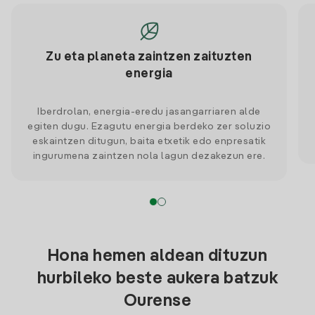
Zu eta planeta zaintzen zaituzten
energia
Iberdrolan, energia-eredu jasangarriaren alde
egiten dugu. Ezagutu energia berdeko zer soluzio
eskaintzen ditugun, baita etxetik edo enpresatik
ingurumena zaintzen nola lagun dezakezun ere.
Hona hemen aldean dituzun
hurbileko beste aukera batzuk
Ourense