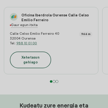
Oficina Iberdrola Ourense Calle Celso
Emilio Ferreiro
Gaur egun itxita
Calle Celso Emilio Ferreiro 40
966 m
32004 Ourense
Tel:
988 10 01 00
Xehetasun
gehiago
Kudeatu zure energia eta