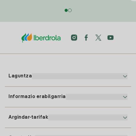
Laguntza
Informazio erabilgarria
Bezeroaren arreta
900 225 235
Argindar-tarifak
Gure App-a
94 646 01 25
Faktura Elektronikoa