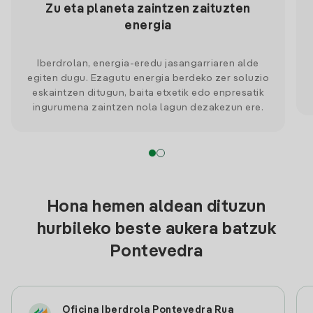
Zu eta planeta zaintzen zaituzten
energia
Iberdrolan, energia-eredu jasangarriaren alde
egiten dugu. Ezagutu energia berdeko zer soluzio
eskaintzen ditugun, baita etxetik edo enpresatik
ingurumena zaintzen nola lagun dezakezun ere.
Hona hemen aldean dituzun
hurbileko beste aukera batzuk
Pontevedra
Oficina Iberdrola Pontevedra Rua