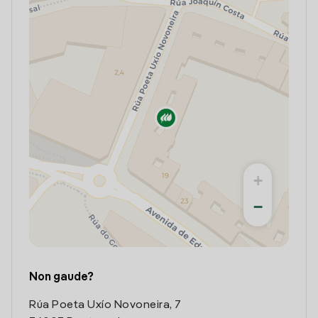
+
−
Non gaude?
Rúa Poeta Uxío Novoneira, 7