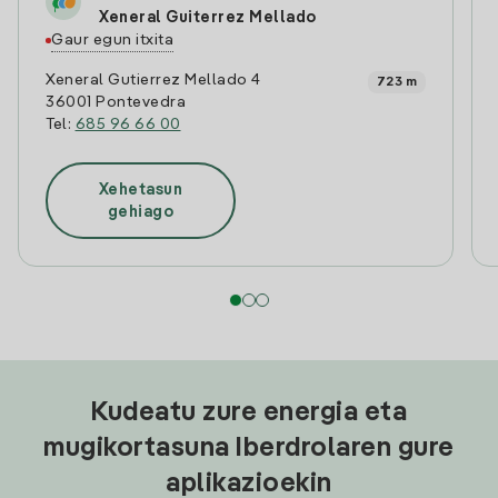
Xeneral Guiterrez Mellado
Gaur egun itxita
Xeneral Gutierrez Mellado 4
723 m
36001 Pontevedra
Tel:
685 96 66 00
Xehetasun
gehiago
Kudeatu zure energia eta
mugikortasuna Iberdrolaren gure
aplikazioekin