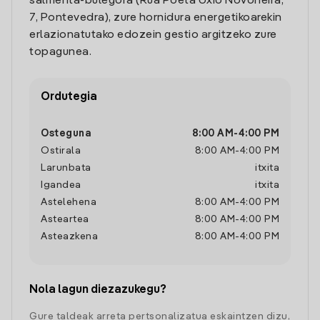
salmenta-bulegora (Rúa Poeta Uxío Novoneira,
7, Pontevedra), zure hornidura energetikoarekin
erlazionatutako edozein gestio argitzeko zure
topagunea.
Ordutegia
Osteguna
8:00 AM
-
4:00 PM
Ostirala
8:00 AM
-
4:00 PM
Larunbata
itxita
Igandea
itxita
Astelehena
8:00 AM
-
4:00 PM
Asteartea
8:00 AM
-
4:00 PM
Asteazkena
8:00 AM
-
4:00 PM
Nola lagun diezazukegu?
Gure taldeak arreta pertsonalizatua eskaintzen dizu,