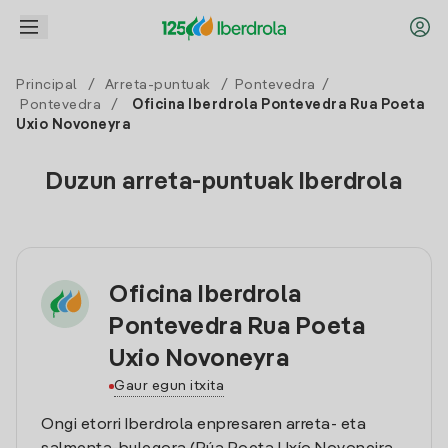
Principal
/
Arreta-puntuak
/
Pontevedra
/
Pontevedra
/
Oficina Iberdrola Pontevedra Rua Poeta
Uxio Novoneyra
Duzun arreta-puntuak Iberdrola
Oficina Iberdrola
Pontevedra Rua Poeta
Uxio Novoneyra
Gaur egun itxita
Ongi etorri Iberdrola enpresaren arreta- eta