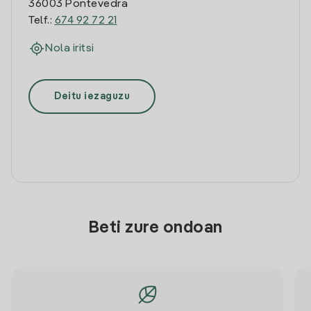
36003 Pontevedra
Telf.:
674 92 72 21
Nola iritsi
Deitu iezaguzu
Beti zure ondoan