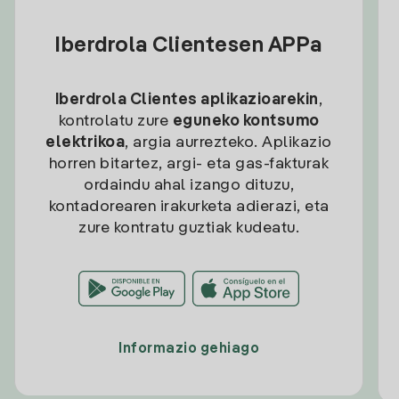
Iberdrola Clientesen APPa
Iberdrola Clientes aplikazioarekin
,
kontrolatu zure
eguneko kontsumo
elektrikoa
, argia aurrezteko. Aplikazio
horren bitartez, argi- eta gas-fakturak
ordaindu ahal izango dituzu,
kontadorearen irakurketa adierazi, eta
zure kontratu guztiak kudeatu.
Informazio gehiago