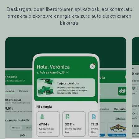
Deskargatu doan Iberdrolaren aplikazioak, eta kontrolatu
erraz eta bizkor zure energia eta zure auto elektrikoaren
birkarga.