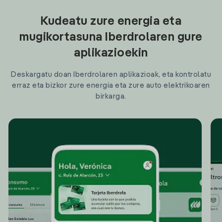
Kudeatu zure energia eta
mugikortasuna Iberdrolaren gure
aplikazioekin
Deskargatu doan Iberdrolaren aplikazioak, eta kontrolatu
erraz eta bizkor zure energia eta zure auto elektrikoaren
birkarga.