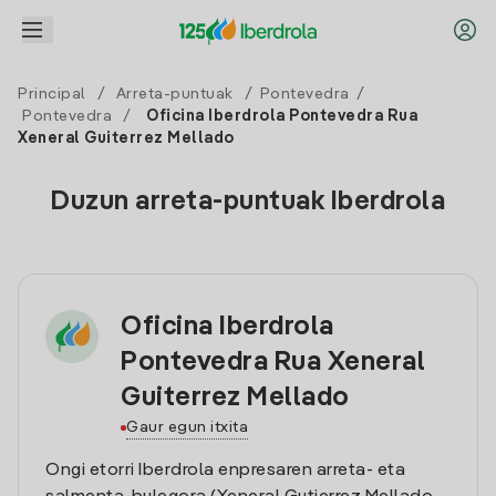
Principal
/
Arreta-puntuak
/
Pontevedra
/
Pontevedra
/
Oficina Iberdrola Pontevedra Rua
Xeneral Guiterrez Mellado
Duzun arreta-puntuak Iberdrola
Oficina Iberdrola
Pontevedra Rua Xeneral
Guiterrez Mellado
Gaur egun itxita
Ongi etorri Iberdrola enpresaren arreta- eta