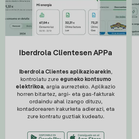
Iberdrola Clientesen APPa
Iberdrola Clientes aplikazioarekin
,
kontrolatu zure
eguneko kontsumo
elektrikoa
, argia aurrezteko. Aplikazio
horren bitartez, argi- eta gas-fakturak
ordaindu ahal izango dituzu,
kontadorearen irakurketa adierazi, eta
zure kontratu guztiak kudeatu.