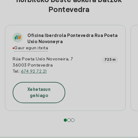
hurbileko beste aukera batzuk
Pontevedra
Oficina Iberdrola Pontevedra Rua Poeta
Uxio Novoneyra
Gaur egun itxita
Rúa Poeta Uxío Novoneira, 7
723 m
36003 Pontevedra
Tel:
674 92 72 21
Xehetasun
gehiago