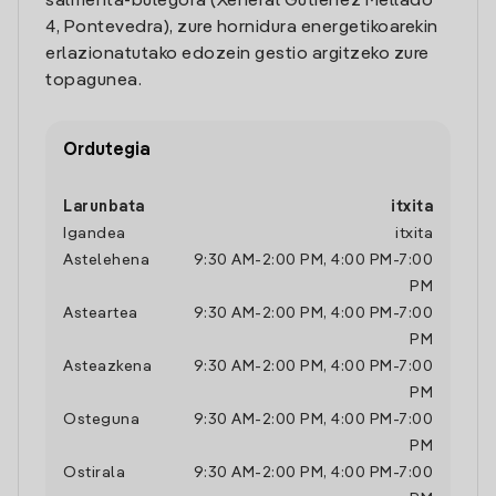
salmenta-bulegora (Xeneral Gutierrez Mellado
4, Pontevedra), zure hornidura energetikoarekin
erlazionatutako edozein gestio argitzeko zure
topagunea.
Ordutegia
Larunbata
itxita
Igandea
itxita
Astelehena
9:30 AM
-
2:00 PM
,
4:00 PM
-
7:00
PM
Asteartea
9:30 AM
-
2:00 PM
,
4:00 PM
-
7:00
PM
Asteazkena
9:30 AM
-
2:00 PM
,
4:00 PM
-
7:00
PM
Osteguna
9:30 AM
-
2:00 PM
,
4:00 PM
-
7:00
PM
Ostirala
9:30 AM
-
2:00 PM
,
4:00 PM
-
7:00