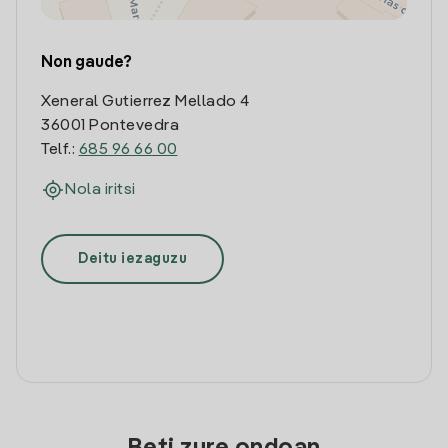
Non gaude?
Xeneral Gutierrez Mellado 4
36001 Pontevedra
Telf.:
685 96 66 00
Nola iritsi
Deitu iezaguzu