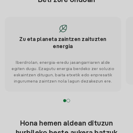
Beti zure ondoan
Zu eta planeta zaintzen zaituzten
energia
Iberdrolan, energia-eredu jasangarriaren alde
egiten dugu. Ezagutu energia berdeko zer soluzio
eskaintzen ditugun, baita etxetik edo enpresatik
ingurumena zaintzen nola lagun dezakezun ere.
Hona hemen aldean dituzun