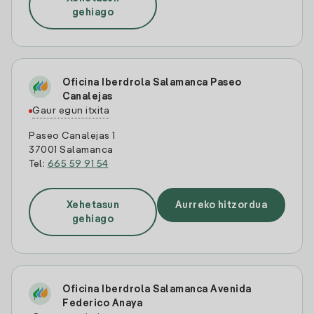
gehiago
Oficina Iberdrola Salamanca Paseo
Canalejas
Gaur egun itxita
Paseo Canalejas 1
37001 Salamanca
Tel:
665 59 91 54
Xehetasun
Aurreko hitzordua
gehiago
Oficina Iberdrola Salamanca Avenida
Federico Anaya