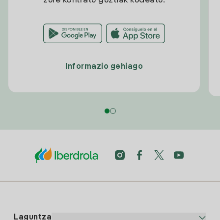
zure kontratu guztiak kudeatu.
Informazio gehiago
Laguntza