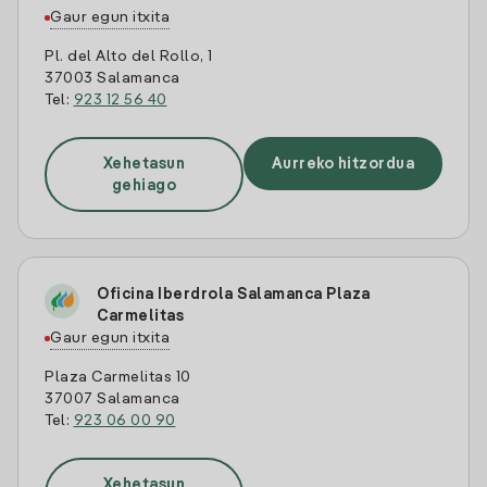
Gaur egun itxita
Pl. del Alto del Rollo, 1
37003 Salamanca
Tel:
923 12 56 40
Xehetasun
Aurreko hitzordua
gehiago
Oficina Iberdrola Salamanca Plaza
Carmelitas
Gaur egun itxita
Plaza Carmelitas 10
37007 Salamanca
Tel:
923 06 00 90
Xehetasun