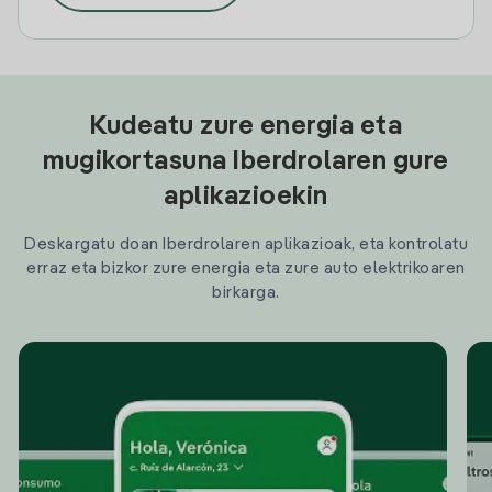
Kudeatu zure energia eta
mugikortasuna Iberdrolaren gure
aplikazioekin
Deskargatu doan Iberdrolaren aplikazioak, eta kontrolatu
erraz eta bizkor zure energia eta zure auto elektrikoaren
birkarga.