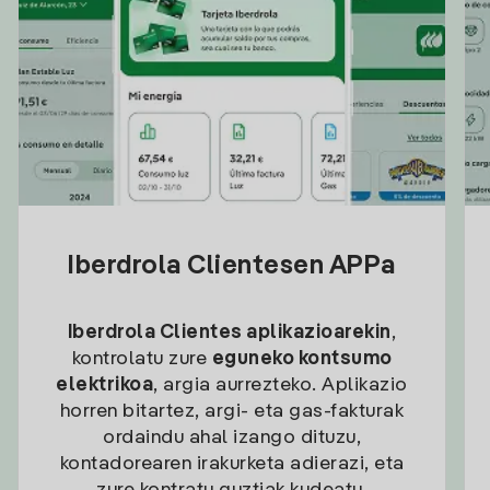
Iberdrola Clientesen APPa
Iberdrola Clientes aplikazioarekin
,
kontrolatu zure
eguneko kontsumo
elektrikoa
, argia aurrezteko. Aplikazio
horren bitartez, argi- eta gas-fakturak
ordaindu ahal izango dituzu,
kontadorearen irakurketa adierazi, eta