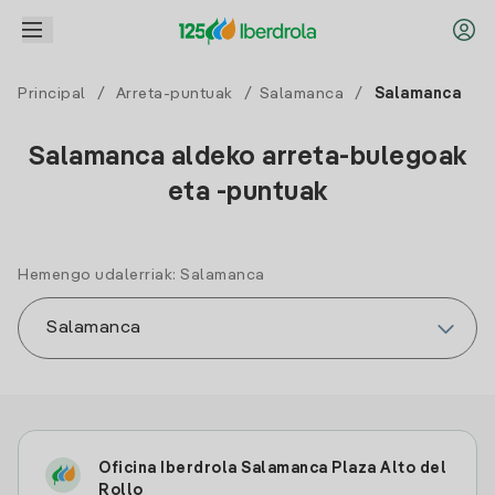
Principal
/
Arreta-puntuak
/
Salamanca
/
Salamanca
Salamanca aldeko arreta-bulegoak
eta -puntuak
Hemengo udalerriak: Salamanca
Oficina Iberdrola Salamanca Plaza Alto del
Rollo