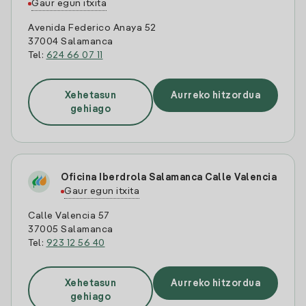
Gaur egun itxita
Avenida Federico Anaya 52
37004 Salamanca
Tel:
624 66 07 11
Xehetasun
Aurreko hitzordua
gehiago
Oficina Iberdrola Salamanca Calle Valencia
Gaur egun itxita
Calle Valencia 57
37005 Salamanca
Tel:
923 12 56 40
Xehetasun
Aurreko hitzordua
gehiago