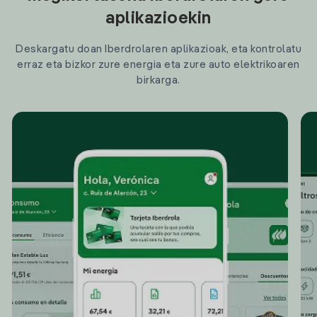
aplikazioekin
Deskargatu doan Iberdrolaren aplikazioak, eta kontrolatu
erraz eta bizkor zure energia eta zure auto elektrikoaren
birkarga.