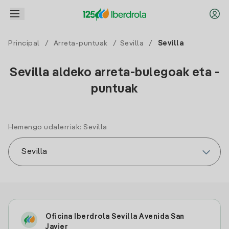
Principal
/
Arreta-puntuak
/
Sevilla
/
Sevilla
Sevilla aldeko arreta-bulegoak eta -
puntuak
Hemengo udalerriak: Sevilla
Oficina Iberdrola Sevilla Avenida San
Javier