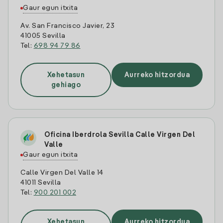
Gaur egun itxita
Av. San Francisco Javier, 23
41005 Sevilla
Tel:
698 94 79 86
Xehetasun
Aurreko hitzordua
gehiago
Oficina Iberdrola Sevilla Calle Virgen Del
Valle
Gaur egun itxita
Calle Virgen Del Valle 14
41011 Sevilla
Tel:
900 201 002
Xehetasun
Aurreko hitzordua