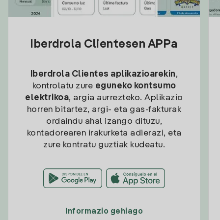
Iberdrola Clientesen APPa
Iberdrola Clientes aplikazioarekin
,
kontrolatu zure
eguneko kontsumo
elektrikoa
, argia aurrezteko. Aplikazio
horren bitartez, argi- eta gas-fakturak
ordaindu ahal izango dituzu,
kontadorearen irakurketa adierazi, eta
zure kontratu guztiak kudeatu.
Informazio gehiago