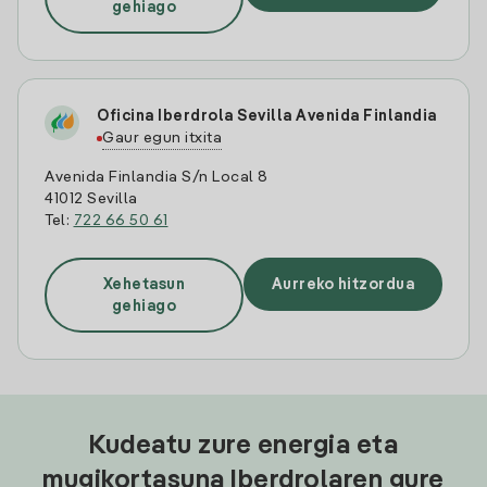
gehiago
Oficina Iberdrola Sevilla Avenida Finlandia
Gaur egun itxita
Avenida Finlandia S/n Local 8
41012 Sevilla
Tel:
722 66 50 61
Xehetasun
Aurreko hitzordua
gehiago
Kudeatu zure energia eta
mugikortasuna Iberdrolaren gure