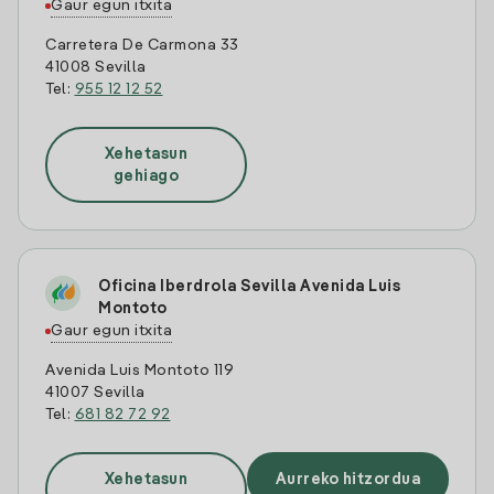
Gaur egun itxita
Carretera De Carmona 33
41008 Sevilla
Tel:
955 12 12 52
Xehetasun
gehiago
Oficina Iberdrola Sevilla Avenida Luis
Montoto
Gaur egun itxita
Avenida Luis Montoto 119
41007 Sevilla
Tel:
681 82 72 92
Xehetasun
Aurreko hitzordua