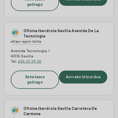
gehiago
Oficina Iberdrola Sevilla Avenida De La
Tecnologia
Gaur egun itxita
Avenida Tecnologia, 1
41015 Sevilla
Tel:
635 23 39 20
Xehetasun
Aurreko hitzordua
gehiago
Oficina Iberdrola Sevilla Carretera De
Carmona