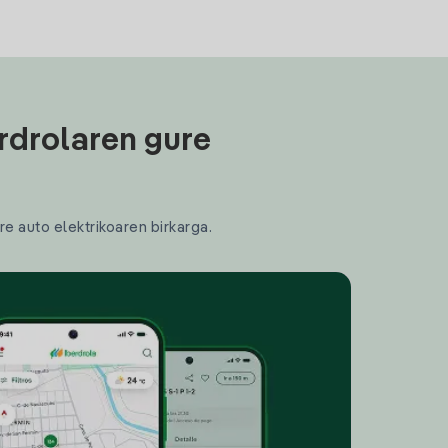
rdrolaren gure
re auto elektrikoaren birkarga.