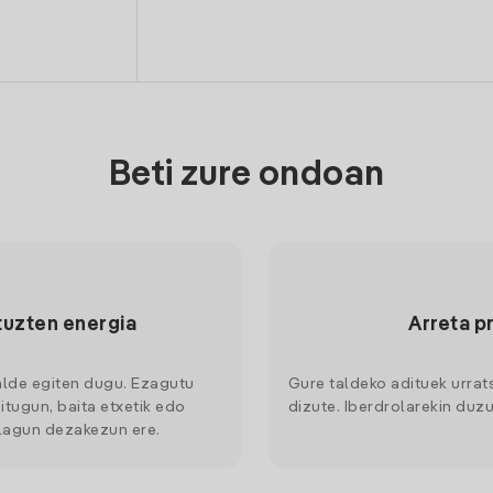
Beti zure ondoan
tuzten energia
Arreta p
alde egiten dugu. Ezagutu
Gure taldeko adituek urrat
itugun, baita etxetik edo
dizute. Iberdrolarekin duzu
 lagun dezakezun ere.