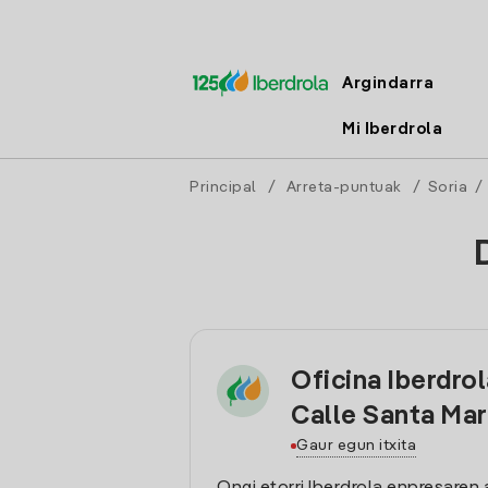
Argindarra
Mi Iberdrola
Principal
/
Arreta-puntuak
/
Soria
/
Oficina Iberdrol
Calle Santa Mar
Gaur egun itxita