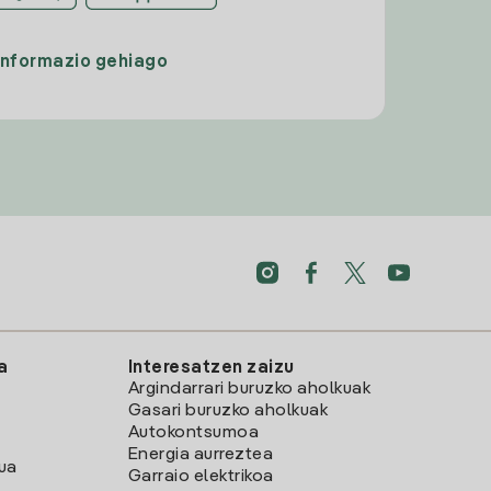
Informazio gehiago
a
Interesatzen zaizu
Argindarrari buruzko aholkuak
Gasari buruzko aholkuak
Autokontsumoa
Energia aurreztea
lua
Garraio elektrikoa