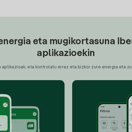
energia eta mugikortasuna Ibe
aplikazioekin
plikazioak, eta kontrolatu erraz eta bizkor zure energia eta zu