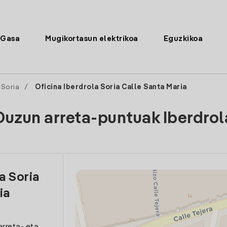
Gasa
Mugikortasun elektrikoa
Eguzkikoa
Soria
/
Oficina Iberdrola Soria Calle Santa Maria
Duzun arreta-puntuak Iberdrol
a Soria
ia