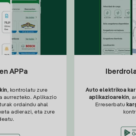
sen APPa
Iberdrol
kin
, kontrolatu zure
Auto elektrikoa ka
ia aurrezteko. Aplikazio
aplikazioarekin
, 
kturak ordaindu ahal
Erreserbatu
kar
eta adierazi, eta zure
kont
deatu.