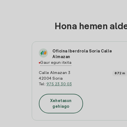
Hona hemen aldea
Oficina Iberdrola Soria Calle
Almazan
Gaur egun itxita
Calle Almazan 3
872 m
42004 Soria
Tel:
975 23 30 03
Xehetasun
gehiago