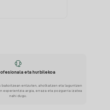
rofesionala eta hurbilekoa
s bakoitzean entzuten, aholkatzen eta laguntzen
n esperientzia argia, erraza eta pozgarria izatea
nahi dugu.