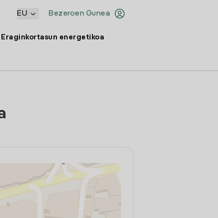
EU
Bezeroen Gunea
Eraginkortasun energetikoa
a