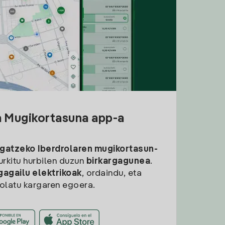
a Mugikortasuna app-a
rgatzeko
Iberdrolaren mugikortasun-
aurkitu hurbilen duzun
birkargagunea
.
gagailu elektrikoak
, ordaindu, eta
rolatu kargaren egoera.