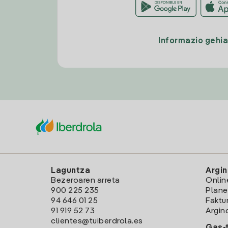
Informazio gehi
Laguntza
Argin
Bezeroaren arreta
Onlin
900 225 235
Plane
94 646 01 25
Faktu
91 919 52 73
Argin
clientes@tuiberdrola.es