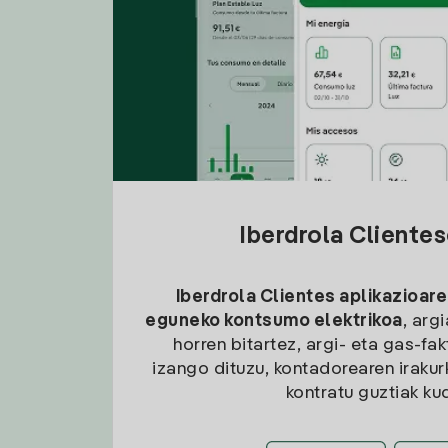
Iberdrola Cliente
Iberdrola Clientes aplikazioare
eguneko kontsumo elektrikoa
, arg
horren bitartez, argi- eta gas-fa
izango dituzu, kontadorearen irakurk
kontratu guztiak ku