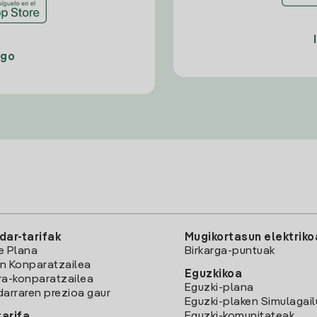
ago
dar-tarifak
Mugikortasun elektriko
e Plana
Birkarga-puntuak
n Konparatzailea
Eguzkikoa
ra-konparatzailea
Eguzki-plana
darraren prezioa gaur
Eguzki-plaken Simulagai
Eguzki-komunitateak