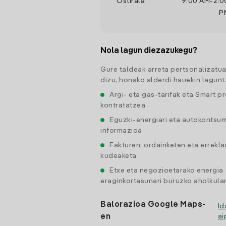
Ostirala
9:00 AM
-
2:0
P
Nola lagun diezazukegu?
Gure taldeak arreta pertsonalizatu
dizu, honako alderdi hauekin lagunt
Argi- eta gas-tarifak eta Smart p
kontratatzea
Eguzki-energiari eta autokontsu
informazioa
Fakturen, ordainketen eta errekl
kudeaketa
Etxe eta negozioetarako energia
eraginkortasunari buruzko aholkular
Balorazioa Google Maps-
Id
en
a