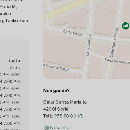
arreta- eta
aria 16,
arekin
rgitzeko zure
itxita
itxita
0 PM
,
4:00
M
-
7:00 PM
0 PM
,
4:00
Non gaude?
M
-
7:00 PM
Calle Santa Maria 16
0 PM
,
4:00
42001 Soria
M
-
7:00 PM
Telf.:
975 70 80 63
0 PM
,
4:00
M
-
7:00 PM
Nola iritsi