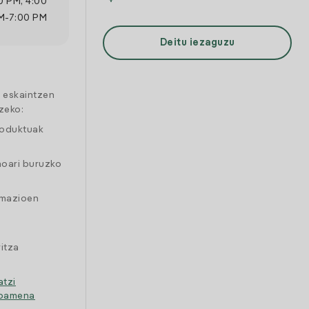
0 PM
,
4:00
M
-
7:00 PM
Deitu iezaguzu
a eskaintzen
zeko:
roduktuak
moari buruzko
amazioen
itza
atzi
ipamena