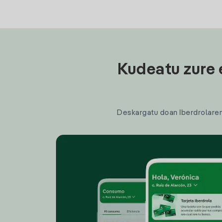
Kudeatu zure 
Deskargatu doan Iberdrolaren a