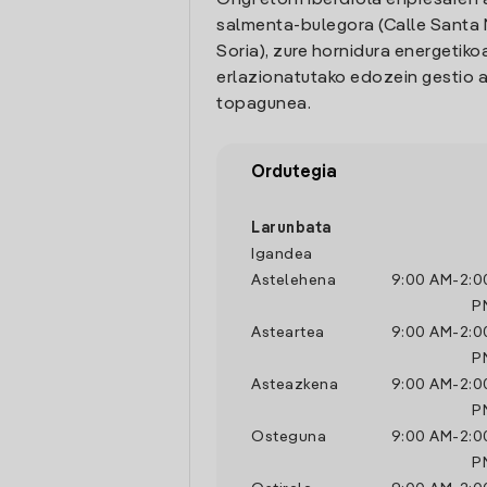
Ongi etorri Iberdrola enpresaren 
salmenta-bulegora (Calle Santa M
Soria), zure hornidura energetiko
erlazionatutako edozein gestio a
topagunea.
Ordutegia
Larunbata
Igandea
Astelehena
9:00 AM
-
2:0
P
Asteartea
9:00 AM
-
2:0
P
Asteazkena
9:00 AM
-
2:0
P
Osteguna
9:00 AM
-
2:0
P