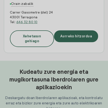
Orain zabalik
Carrer Gasometre (del) 24
43001 Tarragona
Tel:
646 32 80 10
Xehetasun
Aurreko hitzordua
gehiago
Kudeatu zure energia eta
mugikortasuna Iberdrolaren gure
aplikazioekin
Deskargatu doan Iberdrolaren aplikazioak, eta kontrolatu
erraz eta bizkor zure energia eta zure auto elektrikoaren