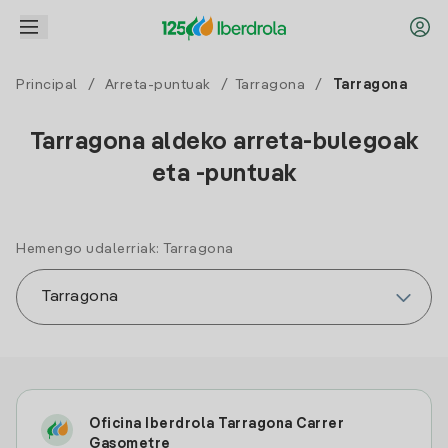
Principal
/
Arreta-puntuak
/
Tarragona
/
Tarragona
Tarragona aldeko arreta-bulegoak
eta -puntuak
Hemengo udalerriak: Tarragona
Oficina Iberdrola Tarragona Carrer
Gasometre