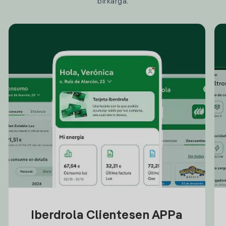
birkarga.
Iberdrola Clientesen APPa