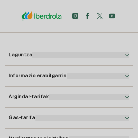
Laguntza
Informazio erabilgarria
Bezeroaren arreta
900 225 235
Argindar-tarifak
Gure App-a
94 646 01 25
Faktura Elektronikoa
91 919 52 73
Gas-tarifa
Online Plana
Argiaren alta
clientes@tuiberdrola.es
Planen Konparatzailea