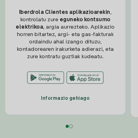
Iberdrola Clientes aplikazioarekin
,
kontrolatu zure
eguneko kontsumo
elektrikoa
, argia aurrezteko. Aplikazio
horren bitartez, argi- eta gas-fakturak
ordaindu ahal izango dituzu,
kontadorearen irakurketa adierazi, eta
zure kontratu guztiak kudeatu.
Informazio gehiago