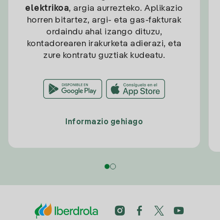
elektrikoa
, argia aurrezteko. Aplikazio
horren bitartez, argi- eta gas-fakturak
ordaindu ahal izango dituzu,
kontadorearen irakurketa adierazi, eta
zure kontratu guztiak kudeatu.
Informazio gehiago