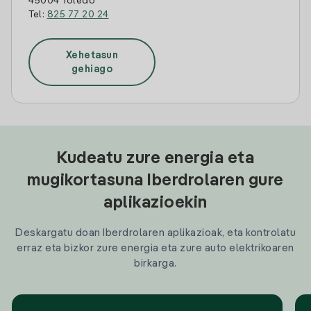
45004 Toledo
Tel:
825 77 20 24
Xehetasun
gehiago
Kudeatu zure energia eta
mugikortasuna Iberdrolaren gure
aplikazioekin
Deskargatu doan Iberdrolaren aplikazioak, eta kontrolatu
erraz eta bizkor zure energia eta zure auto elektrikoaren
birkarga.