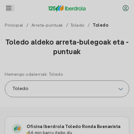
Principal
/
Arreta-puntuak
/
Toledo
/
Toledo
Toledo aldeko arreta-bulegoak eta -
puntuak
Hemengo udalerriak: Toledo
Oficina Iberdrola Toledo Ronda Buenavista
56 min barru itxiko du