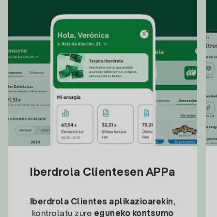
Iberdrola Clientesen APPa
Iberdrola Clientes aplikazioarekin
,
kontrolatu zure
eguneko kontsumo