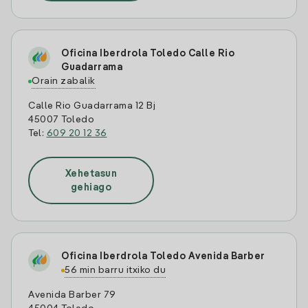
Oficina Iberdrola Toledo Calle Rio
Guadarrama
Orain zabalik
Calle Rio Guadarrama 12 Bj
45007 Toledo
Tel:
609 20 12 36
Xehetasun
gehiago
Oficina Iberdrola Toledo Avenida Barber
56 min barru itxiko du
Avenida Barber 79