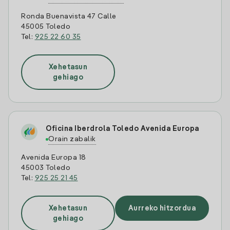
Ronda Buenavista 47 Calle
45005 Toledo
Tel:
925 22 60 35
Xehetasun
gehiago
Oficina Iberdrola Toledo Avenida Europa
Orain zabalik
Avenida Europa 18
45003 Toledo
Tel:
925 25 21 45
Xehetasun
Aurreko hitzordua
gehiago