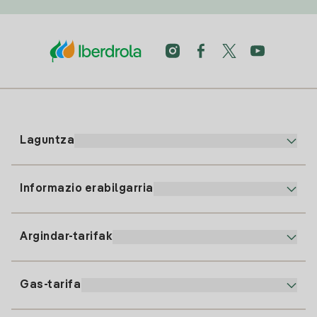
Laguntza
Informazio erabilgarria
Bezeroaren arreta
900 225 235
Argindar-tarifak
Gure App-a
94 646 01 25
Faktura Elektronikoa
91 919 52 73
Gas-tarifa
Online Plana
Argiaren alta
clientes@tuiberdrola.es