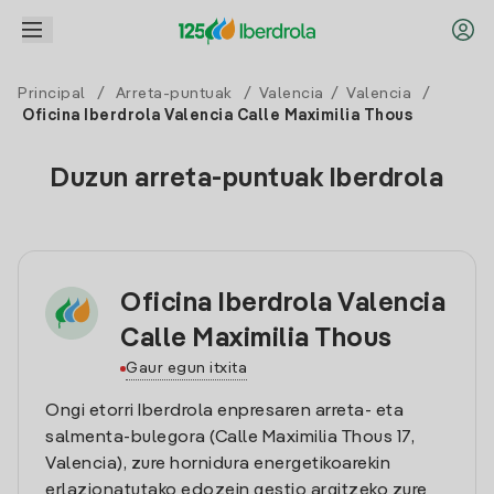
Principal
/
Arreta-puntuak
/
Valencia
/
Valencia
/
Oficina Iberdrola Valencia Calle Maximilia Thous
Duzun arreta-puntuak Iberdrola
Oficina Iberdrola Valencia
Calle Maximilia Thous
Gaur egun itxita
Ongi etorri Iberdrola enpresaren arreta- eta
salmenta-bulegora (Calle Maximilia Thous 17,
Valencia), zure hornidura energetikoarekin
erlazionatutako edozein gestio argitzeko zure