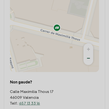
+
−
Non gaude?
Calle Maximilia Thous 17
46009 Valencia
Telf.:
657 13 33 16