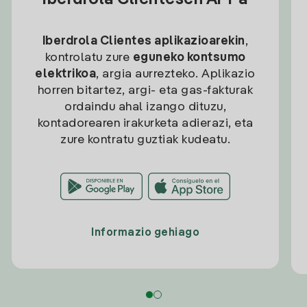
Iberdrola Clientesen APPa
Iberdrola Clientes aplikazioarekin
,
kontrolatu zure
eguneko kontsumo
elektrikoa
, argia aurrezteko. Aplikazio
horren bitartez, argi- eta gas-fakturak
ordaindu ahal izango dituzu,
kontadorearen irakurketa adierazi, eta
zure kontratu guztiak kudeatu.
Informazio gehiago