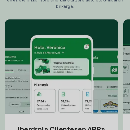
erraz eta bizkor zure energia eta zure auto elektrikoaren
birkarga.