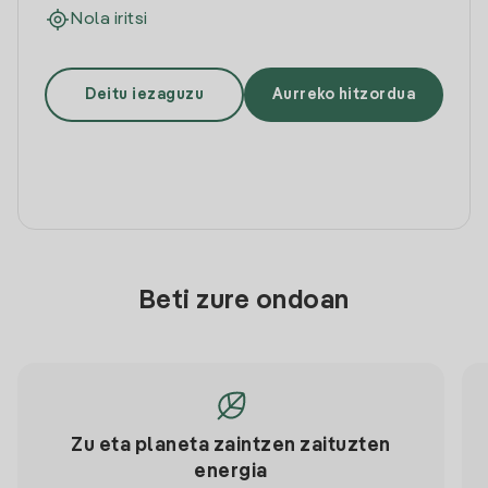
Nola iritsi
Deitu iezaguzu
Aurreko hitzordua
Beti zure ondoan
Zu eta planeta zaintzen zaituzten
energia