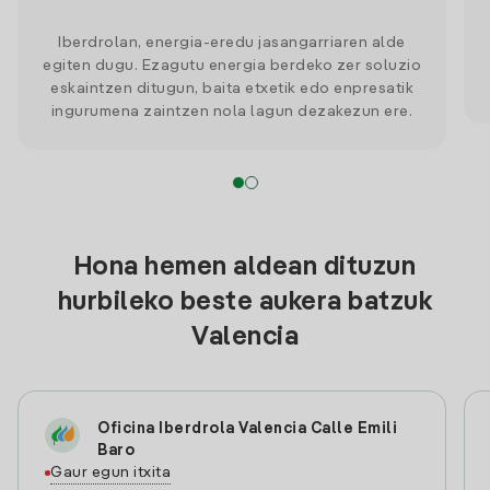
Iberdrolan, energia-eredu jasangarriaren alde
egiten dugu. Ezagutu energia berdeko zer soluzio
eskaintzen ditugun, baita etxetik edo enpresatik
ingurumena zaintzen nola lagun dezakezun ere.
Hona hemen aldean dituzun
hurbileko beste aukera batzuk
Valencia
Oficina Iberdrola Valencia Calle Emili
Baro
Gaur egun itxita