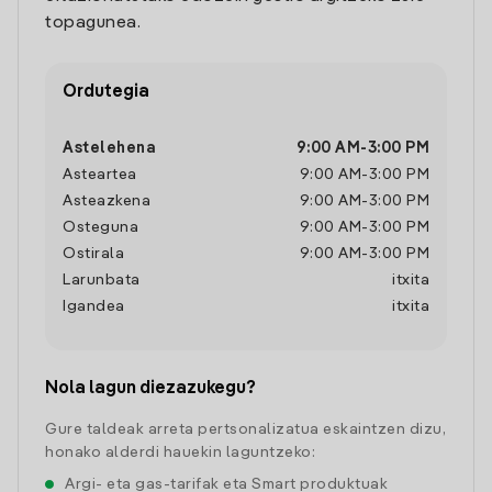
topagunea.
Ordutegia
Astelehena
9:00 AM
-
3:00 PM
Asteartea
9:00 AM
-
3:00 PM
Asteazkena
9:00 AM
-
3:00 PM
Osteguna
9:00 AM
-
3:00 PM
Ostirala
9:00 AM
-
3:00 PM
Larunbata
itxita
Igandea
itxita
Nola lagun diezazukegu?
Gure taldeak arreta pertsonalizatua eskaintzen dizu,
honako alderdi hauekin laguntzeko:
Argi- eta gas-tarifak eta Smart produktuak