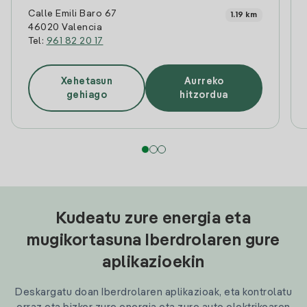
Calle Emili Baro 67
1.19 km
46020 Valencia
Tel:
961 82 20 17
Xehetasun
Aurreko
gehiago
hitzordua
Kudeatu zure energia eta
mugikortasuna Iberdrolaren gure
aplikazioekin
Deskargatu doan Iberdrolaren aplikazioak, eta kontrolatu