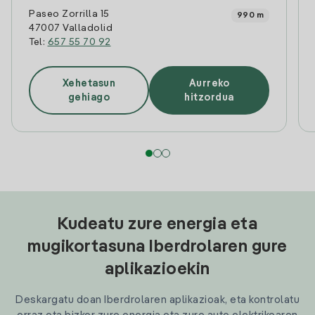
Paseo Zorrilla 15
990 m
47007 Valladolid
Tel:
657 55 70 92
Xehetasun
Aurreko
gehiago
hitzordua
Kudeatu zure energia eta
mugikortasuna Iberdrolaren gure
aplikazioekin
Deskargatu doan Iberdrolaren aplikazioak, eta kontrolatu