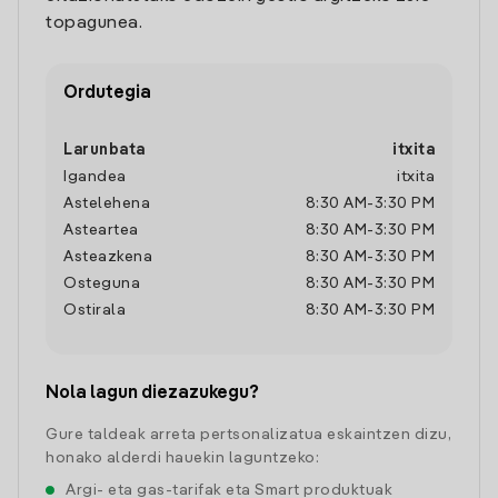
topagunea.
Ordutegia
Larunbata
itxita
Igandea
itxita
Astelehena
8:30 AM
-
3:30 PM
Asteartea
8:30 AM
-
3:30 PM
Asteazkena
8:30 AM
-
3:30 PM
Osteguna
8:30 AM
-
3:30 PM
Ostirala
8:30 AM
-
3:30 PM
Nola lagun diezazukegu?
Gure taldeak arreta pertsonalizatua eskaintzen dizu,
honako alderdi hauekin laguntzeko:
Argi- eta gas-tarifak eta Smart produktuak