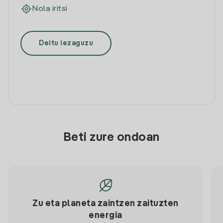
Nola iritsi
Deitu iezaguzu
Beti zure ondoan
Zu eta planeta zaintzen zaituzten
energia