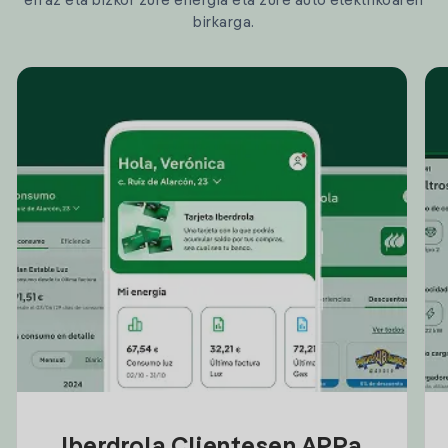
erraz eta bizkor zure energia eta zure auto elektrikoaren
birkarga.