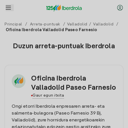
Principal
/
Arreta-puntuak
/
Valladolid
/
Valladolid
/
Oficina Iberdrola Valladolid Paseo Farnesio
Duzun arreta-puntuak Iberdrola
Oficina Iberdrola
Valladolid Paseo Farnesio
Gaur egun itxita
Ongi etorri Iberdrola enpresaren arreta- eta
salmenta-bulegora (Paseo Farnesio 39 Bj,
Valladolid), zure hornidura energetikoarekin
erlazionatutako edozein gestio argitzeko zure