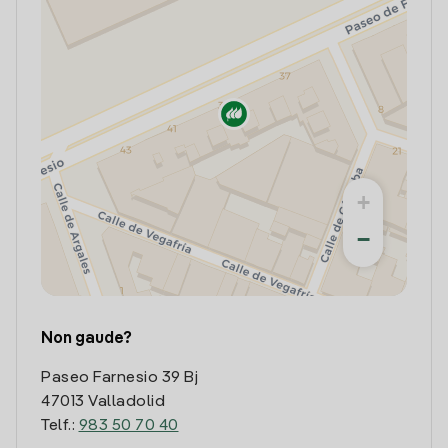
+
−
Non gaude?
Paseo Farnesio 39 Bj
47013 Valladolid
Telf.:
983 50 70 40