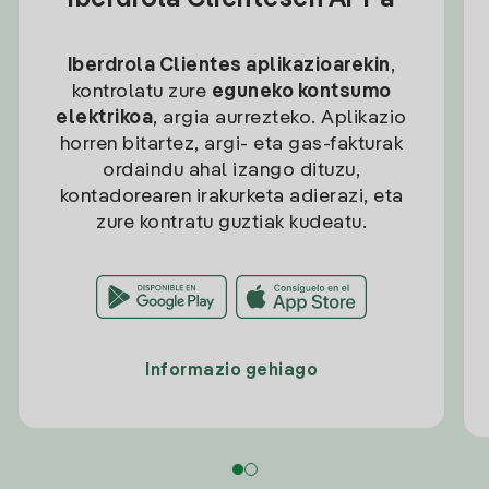
Iberdrola Clientesen APPa
Iberdrola Clientes aplikazioarekin
,
kontrolatu zure
eguneko kontsumo
elektrikoa
, argia aurrezteko. Aplikazio
horren bitartez, argi- eta gas-fakturak
ordaindu ahal izango dituzu,
kontadorearen irakurketa adierazi, eta
zure kontratu guztiak kudeatu.
Informazio gehiago