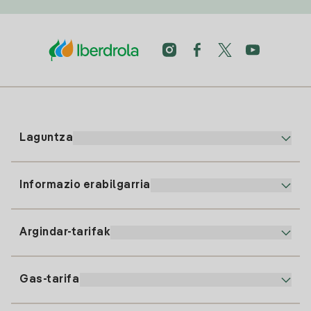
Laguntza
Informazio erabilgarria
Bezeroaren arreta
900 225 235
Argindar-tarifak
Gure App-a
94 646 01 25
Faktura Elektronikoa
91 919 52 73
Gas-tarifa
Online Plana
Argiaren alta
clientes@tuiberdrola.es