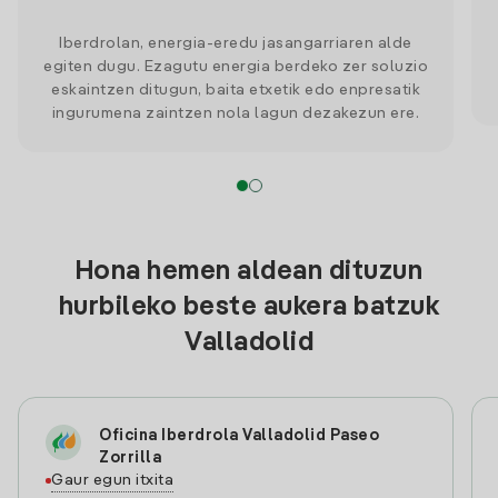
Iberdrolan, energia-eredu jasangarriaren alde
egiten dugu. Ezagutu energia berdeko zer soluzio
eskaintzen ditugun, baita etxetik edo enpresatik
ingurumena zaintzen nola lagun dezakezun ere.
Hona hemen aldean dituzun
hurbileko beste aukera batzuk
Valladolid
Oficina Iberdrola Valladolid Paseo
Zorrilla
Gaur egun itxita