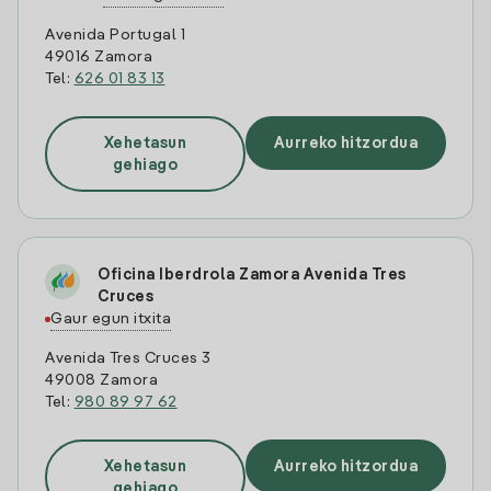
Avenida Portugal 1
49016 Zamora
Tel:
626 01 83 13
Xehetasun
Aurreko hitzordua
gehiago
Oficina Iberdrola Zamora Avenida Tres
Cruces
Gaur egun itxita
Avenida Tres Cruces 3
49008 Zamora
Tel:
980 89 97 62
Xehetasun
Aurreko hitzordua
gehiago