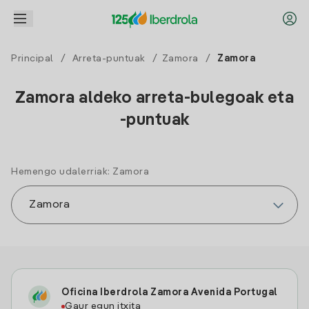
Principal
/
Arreta-puntuak
/
Zamora
/
Zamora
Zamora aldeko arreta-bulegoak eta
-puntuak
Hemengo udalerriak: Zamora
Oficina Iberdrola Zamora Avenida Portugal
Gaur egun itxita