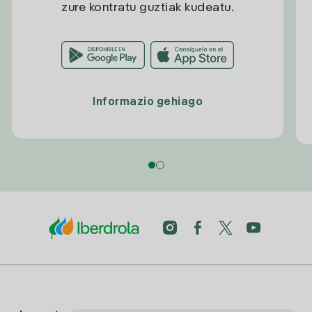
zure kontratu guztiak kudeatu.
Informazio gehiago