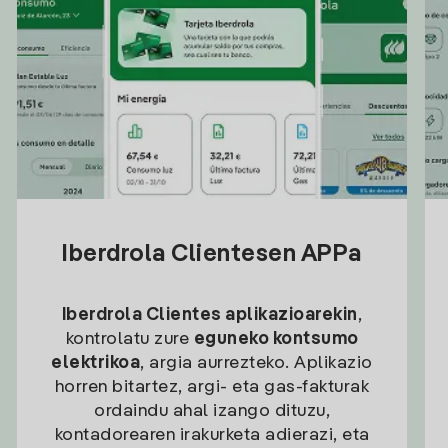
Iberdrola Clientesen APPa
Iberdrola Clientes aplikazioarekin
,
kontrolatu zure
eguneko kontsumo
elektrikoa
, argia aurrezteko. Aplikazio
horren bitartez, argi- eta gas-fakturak
ordaindu ahal izango dituzu,
kontadorearen irakurketa adierazi, eta