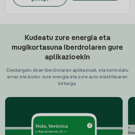
Kudeatu zure energia eta
mugikortasuna Iberdrolaren gure
aplikazioekin
Deskargatu doan Iberdrolaren aplikazioak, eta kontrolatu
erraz eta bizkor zure energia eta zure auto elektrikoaren
birkarga.