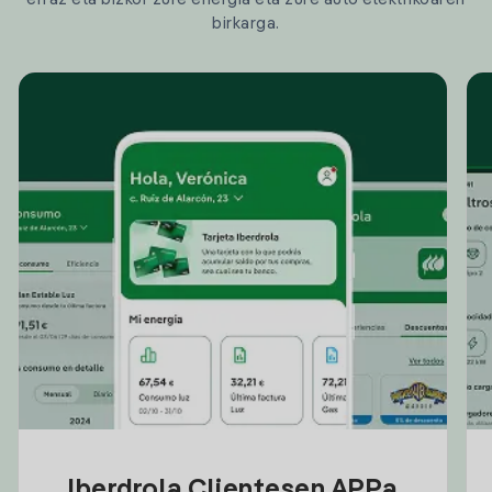
birkarga.
Iberdrola Clientesen APPa