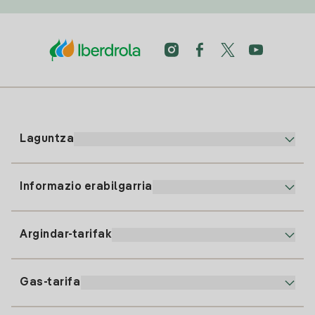
Laguntza
Informazio erabilgarria
Bezeroaren arreta
900 225 235
Argindar-tarifak
Gure App-a
94 646 01 25
Faktura Elektronikoa
91 919 52 73
Gas-tarifa
Online Plana
Argiaren alta
clientes@tuiberdrola.es