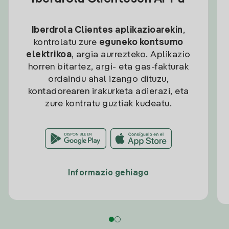
Iberdrola Clientes aplikazioarekin
,
kontrolatu zure
eguneko kontsumo
elektrikoa
, argia aurrezteko. Aplikazio
horren bitartez, argi- eta gas-fakturak
ordaindu ahal izango dituzu,
kontadorearen irakurketa adierazi, eta
zure kontratu guztiak kudeatu.
Informazio gehiago