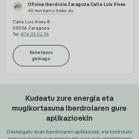
Oficina Iberdrola Zaragoza Calle Luis Vives
10 min barru itxiko du
Calle Luis Vives 8
50006 Zaragoza
Tel:
876 03 02 34
Xehetasun
gehiago
Kudeatu zure energia eta
mugikortasuna Iberdrolaren gure
aplikazioekin
Deskargatu doan Iberdrolaren aplikazioak, eta kontrolatu
erraz eta bizkor zure energia eta zure auto elektrikoaren