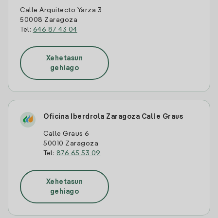
Calle Arquitecto Yarza 3
50008 Zaragoza
Tel:
646 87 43 04
Xehetasun
gehiago
Oficina Iberdrola Zaragoza Calle Graus
Calle Graus 6
50010 Zaragoza
Tel:
876 65 53 09
Xehetasun
gehiago