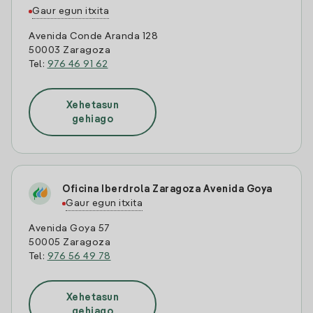
Gaur egun itxita
Avenida Conde Aranda 128
50003 Zaragoza
Tel:
976 46 91 62
Xehetasun
gehiago
Oficina Iberdrola Zaragoza Avenida Goya
Gaur egun itxita
Avenida Goya 57
50005 Zaragoza
Tel:
976 56 49 78
Xehetasun
gehiago