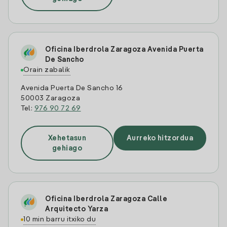
Oficina Iberdrola Zaragoza Avenida Puerta
De Sancho
Orain zabalik
Avenida Puerta De Sancho 16
50003 Zaragoza
Tel:
976 90 72 69
Xehetasun
Aurreko hitzordua
gehiago
Oficina Iberdrola Zaragoza Calle
Arquitecto Yarza
10 min barru itxiko du