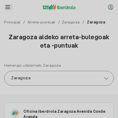
Principal
/
Arreta-puntuak
/
Zaragoza
/
Zaragoza
Zaragoza aldeko arreta-bulegoak
eta -puntuak
Hemengo udalerriak: Zaragoza
Oficina Iberdrola Zaragoza Avenida Conde
Aranda