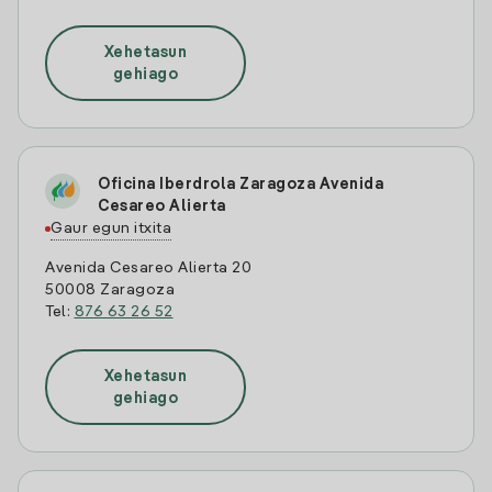
Xehetasun
gehiago
Oficina Iberdrola Zaragoza Avenida
Cesareo Alierta
Gaur egun itxita
Avenida Cesareo Alierta 20
50008 Zaragoza
Tel:
876 63 26 52
Xehetasun
gehiago