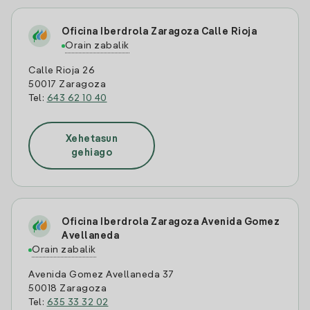
Oficina Iberdrola Zaragoza Calle Rioja
Orain zabalik
Calle Rioja 26
50017 Zaragoza
Tel:
643 62 10 40
Xehetasun
gehiago
Oficina Iberdrola Zaragoza Avenida Gomez
Avellaneda
Orain zabalik
Avenida Gomez Avellaneda 37
50018 Zaragoza
Tel:
635 33 32 02