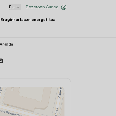
EU
Bezeroen Gunea
Eraginkortasun energetikoa
 Aranda
a