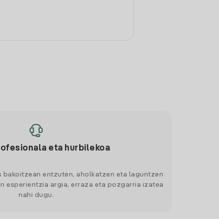
rofesionala eta hurbilekoa
s bakoitzean entzuten, aholkatzen eta laguntzen
n esperientzia argia, erraza eta pozgarria izatea
nahi dugu.