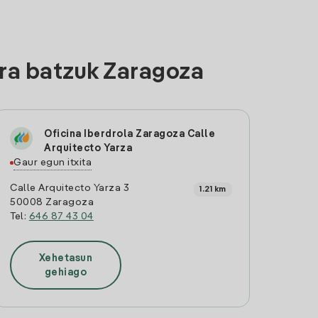
ra batzuk Zaragoza
Oficina Iberdrola Zaragoza Calle
Arquitecto Yarza
Gaur egun itxita
Calle Arquitecto Yarza 3
1.21 km
50008 Zaragoza
Tel:
646 87 43 04
Xehetasun
gehiago