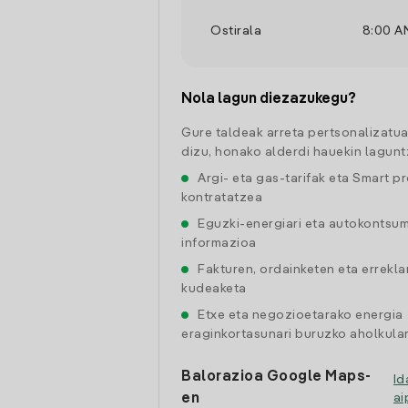
Ostirala
8:00 A
Nola lagun diezazukegu?
Gure taldeak arreta pertsonalizatu
dizu, honako alderdi hauekin lagunt
Argi- eta gas-tarifak eta Smart p
kontratatzea
Eguzki-energiari eta autokontsu
informazioa
Fakturen, ordainketen eta errekl
kudeaketa
Etxe eta negozioetarako energia
eraginkortasunari buruzko aholkular
Balorazioa Google Maps-
Id
en
a