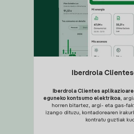
Iberdrola Cliente
Iberdrola Clientes aplikazioare
eguneko kontsumo elektrikoa
, arg
horren bitartez, argi- eta gas-fa
izango dituzu, kontadorearen irakurk
kontratu guztiak ku