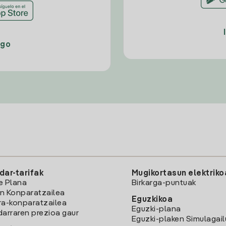
ago
dar-tarifak
Mugikortasun elektriko
e Plana
Birkarga-puntuak
n Konparatzailea
Eguzkikoa
ra-konparatzailea
Eguzki-plana
darraren prezioa gaur
Eguzki-plaken Simulagai