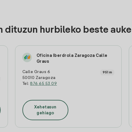
 dituzun hurbileko beste auke
Oficina Iberdrola Zaragoza Calle
Graus
Calle Graus 6
951 m
50010 Zaragoza
Tel:
876 65 53 09
Xehetasun
gehiago