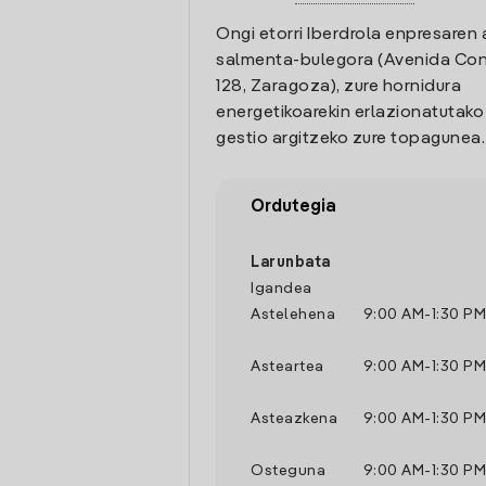
Ongi etorri Iberdrola enpresaren 
salmenta-bulegora (Avenida Co
128, Zaragoza), zure hornidura
energetikoarekin erlazionatutak
gestio argitzeko zure topagunea.
Ordutegia
Larunbata
Igandea
Astelehena
9:00 AM
-
1:30 PM
Asteartea
9:00 AM
-
1:30 PM
Asteazkena
9:00 AM
-
1:30 PM
Osteguna
9:00 AM
-
1:30 PM