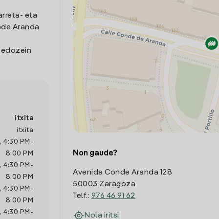
arreta- eta
nde Aranda
o edozein
itxita
itxita
,
4:30 PM
-
Non gaude?
8:00 PM
,
4:30 PM
-
Avenida Conde Aranda 128
8:00 PM
50003 Zaragoza
,
4:30 PM
-
Telf.:
976 46 91 62
8:00 PM
,
4:30 PM
-
Nola iritsi