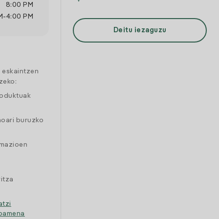
8:00 PM
M
-
4:00 PM
Deitu iezaguzu
a eskaintzen
zeko:
roduktuak
moari buruzko
amazioen
itza
atzi
ipamena