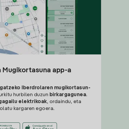
a Mugikortasuna app-a
rgatzeko
Iberdrolaren mugikortasun-
aurkitu hurbilen duzun
birkargagunea
.
gagailu elektrikoak
, ordaindu, eta
rolatu kargaren egoera.