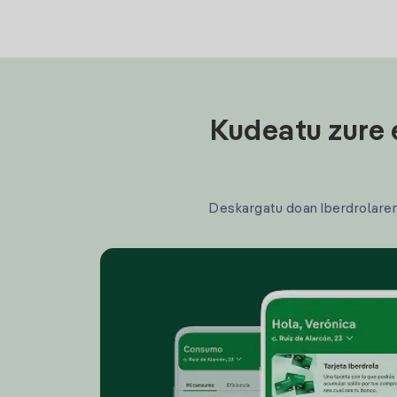
Kudeatu zure 
Deskargatu doan Iberdrolaren a