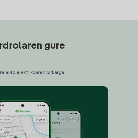
rdrolaren gure
re auto elektrikoaren birkarga.