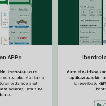
sen APPa
Iberdrol
kin
, kontrolatu zure
Auto elektrikoa ka
ia aurrezteko. Aplikazio
aplikazioarekin
, 
kturak ordaindu ahal
Erreserbatu
kar
eta adierazi, eta zure
kont
deatu.