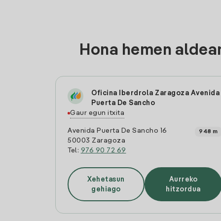
Hona hemen aldean
Oficina Iberdrola Zaragoza Avenida
Puerta De Sancho
Gaur egun itxita
Avenida Puerta De Sancho 16
948 m
50003 Zaragoza
Tel:
976 90 72 69
Xehetasun
Aurreko
gehiago
hitzordua