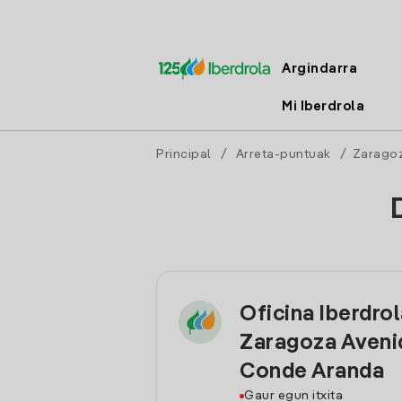
Argindarra
Mi Iberdrola
Principal
/
Arreta-puntuak
/
Zarago
Oficina Iberdro
Zaragoza Aveni
Conde Aranda
Gaur egun itxita