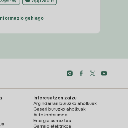
Informazio gehiago
a
Interesatzen zaizu
Argindarrari buruzko aholkuak
Gasari buruzko aholkuak
Autokontsumoa
Energia aurreztea
lua
Garraio elektrikoa