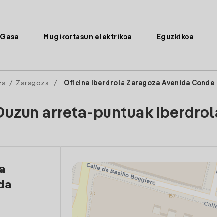
Gasa
Mugikortasun elektrikoa
Eguzkikoa
za
/
Zaragoza
/
Oficina Iberdrola Zaragoza Avenida Conde
Duzun arreta-puntuak Iberdrol
la
da