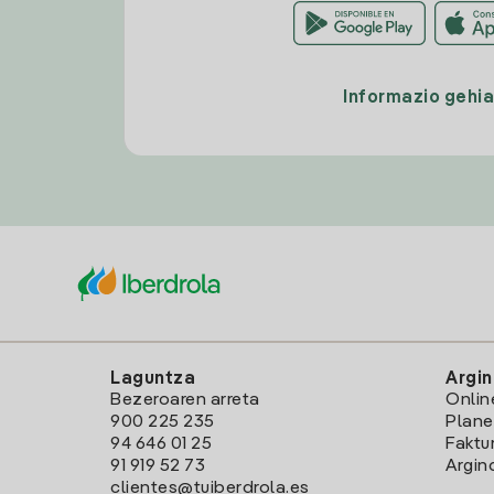
Informazio gehi
Laguntza
Argin
Bezeroaren arreta
Onlin
900 225 235
Plane
94 646 01 25
Faktu
91 919 52 73
Argin
clientes@tuiberdrola.es