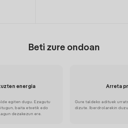
Beti zure ondoan
tuzten energia
Arreta p
alde egiten dugu. Ezagutu
Gure taldeko adituek urrat
itugun, baita etxetik edo
dizute. Iberdrolarekin duzu
 lagun dezakezun ere.