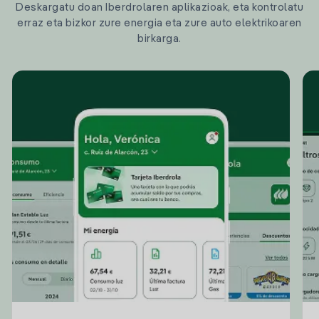
Deskargatu doan Iberdrolaren aplikazioak, eta kontrolatu
erraz eta bizkor zure energia eta zure auto elektrikoaren
birkarga.