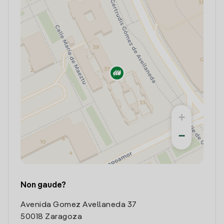
+
−
Non gaude?
Avenida Gomez Avellaneda 37
50018 Zaragoza