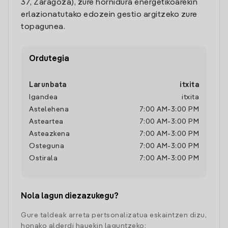
37, Zaragoza), zure hornidura energetikoarekin
erlazionatutako edozein gestio argitzeko zure
topagunea.
Ordutegia
Larunbata
itxita
Igandea
itxita
Astelehena
7:00 AM
-
3:00 PM
Asteartea
7:00 AM
-
3:00 PM
Asteazkena
7:00 AM
-
3:00 PM
Osteguna
7:00 AM
-
3:00 PM
Ostirala
7:00 AM
-
3:00 PM
Nola lagun diezazukegu?
Gure taldeak arreta pertsonalizatua eskaintzen dizu,
honako alderdi hauekin laguntzeko: