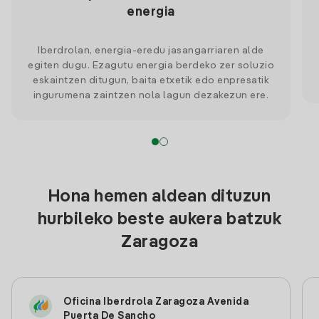
energia
Iberdrolan, energia-eredu jasangarriaren alde
egiten dugu. Ezagutu energia berdeko zer soluzio
eskaintzen ditugun, baita etxetik edo enpresatik
ingurumena zaintzen nola lagun dezakezun ere.
Hona hemen aldean dituzun
hurbileko beste aukera batzuk
Zaragoza
Oficina Iberdrola Zaragoza Avenida
Puerta De Sancho