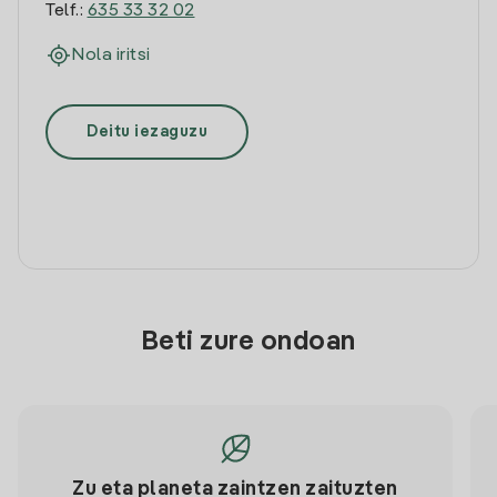
Telf.:
635 33 32 02
Nola iritsi
Deitu iezaguzu
Beti zure ondoan
Zu eta planeta zaintzen zaituzten