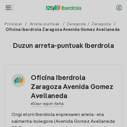
Principal
/
Arreta-puntuak
/
Zaragoza
/
Zaragoza
/
Oficina Iberdrola Zaragoza Avenida Gomez Avellaneda
Duzun arreta-puntuak Iberdrola
Oficina Iberdrola
Zaragoza Avenida Gomez
Avellaneda
Gaur egun itxita
Ongi etorri Iberdrola enpresaren arreta- eta
salmenta-bulegora (Avenida Gomez Avellaneda