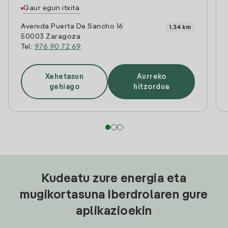
Gaur egun itxita
Avenida Puerta De Sancho 16
1.34 km
50003 Zaragoza
Tel:
976 90 72 69
Xehetasun
Aurreko
gehiago
hitzordua
Kudeatu zure energia eta
mugikortasuna Iberdrolaren gure
aplikazioekin