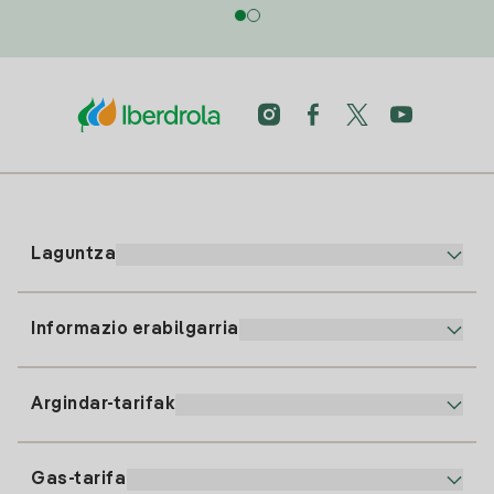
Laguntza
Informazio erabilgarria
Bezeroaren arreta
900 225 235
Argindar-tarifak
Gure App-a
94 646 01 25
Faktura Elektronikoa
91 919 52 73
Gas-tarifa